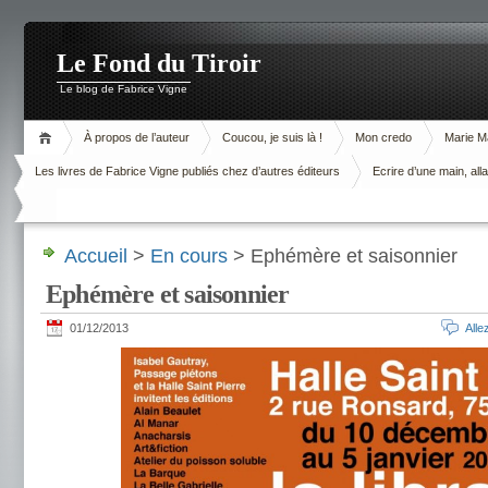
Le Fond du Tiroir
Le blog de Fabrice Vigne
À propos de l’auteur
Coucou, je suis là !
Mon credo
Marie M
Les livres de Fabrice Vigne publiés chez d’autres éditeurs
Ecrire d’une main, alla
Accueil
>
En cours
> Ephémère et saisonnier
Ephémère et saisonnier
01/12/2013
All