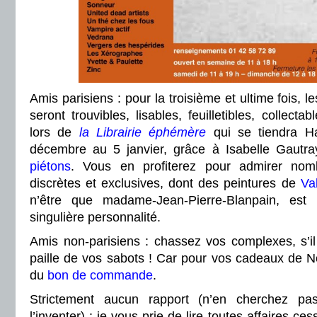
Amis parisiens : pour la troisième et ultime fois, le
seront trouvibles, lisables, feuilletibles, collect
lors de
la Librairie éphémère
qui se tiendra Ha
décembre au 5 janvier, grâce à Isabelle Gautr
piétons
. Vous en profiterez pour admirer nomb
discrètes et exclusives, dont des peintures de
Va
n’être que madame-Jean-Pierre-Blanpain, est 
singulière personnalité.
Amis non-parisiens : chassez vos complexes, s’il 
paille de vos sabots ! Car pour vos cadeaux de N
du
bon de commande
.
Strictement aucun rapport (n’en cherchez pa
l’inventer) : je vous prie de lire toutes affaires ce