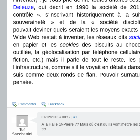
Deleuze
, qui décrit en 1990 la société de 201
contrôle », s’inscrivant historiquement à la s
souveraineté » et de la « société discipl
pouvait
deviner quels seraient les moyens exacts 
Wide Web restait à inventer, les réseaux dits
soci
en papier et les
cookies
des biscuits au chocol
outillée, la géolocalisation par téléphone cellulai
fiction, etc.) mais il parle de tout le reste, les 
l’infrastructure, comme s’il le voyait en détails dans
suis comme deux ronds de flan. Pouvoir surnatur
pensée.
Commenter
Trackback
01/12/2013 à 00:12 |
#1
A la Halle St-Pierre ?? Mais où c’est qu’ils vont mettre les 
Tof
??
Sacchettini