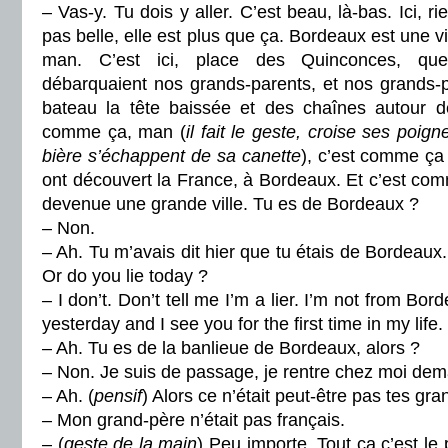
– Vas-y. Tu dois y aller. C’est beau, là-bas. Ici, r
pas belle, elle est plus que ça. Bordeaux est une vi
man. C’est ici, place des Quinconces, qu
débarquaient nos grands-parents, et nos grands-
bateau la tête baissée et des chaînes autour d
comme ça, man (
il fait le geste, croise ses poig
bière s’échappent de sa canette
), c’est comme ça
ont découvert la France, à Bordeaux. Et c’est co
devenue une grande ville. Tu es de Bordeaux ?
– Non.
– Ah. Tu m’avais dit hier que tu étais de Bordeaux
Or do you lie today ?
– I don’t. Don’t tell me I’m a lier. I’m not from Bo
yesterday and I see you for the first time in my life.
– Ah. Tu es de la banlieue de Bordeaux, alors ?
– Non. Je suis de passage, je rentre chez moi dem
– Ah. (
pensif
) Alors ce n’était peut-être pas tes gr
– Mon grand-père n’était pas français.
– (
geste de la main
) Peu importe. Tout ça c’est le