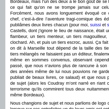
Bordeaux, mais l’un des deux a le bon goût de se l
ce qui fait qu’on ne se trompe jamais sur celu
Forcément, nous avons longuement évoqué ce q
chef, c’est-à-dire l’aventure tragi-comique des éd
publiâmes deux livres chacun (pour moi,
suissi
et
s
Castells, dont j’ignore le lieu de naissance, était 
flambeur, un tiers menteur, un tiers magouilleur, 
clochard. Ah, et puis un tiers escroc, aussi. Ça f
on dit à Marseille tout dépend de la taille des ti
tiers mélangés ne faisaient pas un éditeur, finale
même en sommes convenus, observant cependa
passé, que nous n’avions plus de rancune à son e
des années même de lui nous pouvions ne garder
publiait de beaux livres, ce salaud) et que nou
de sujet (alors les Coudray m’ont narré en riant c
terrorisme qu’ils commirent tous deux nuitamment
même Bordeaux).
Nous changions de sujet et nous parlions de logo 