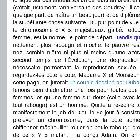
lorsque sur ces entrefaites un de leurs amis est en
(c’était justement l’anniversaire des Coudray : il c
quelque part, de naître un beau jour) et de diplôme
la stupéfiante chose suivante. Du pur point de vue
le chromosome « X », majestueux, galbé, redo
femme, est la norme, le point de départ.
Tandis q
nettement plus rabougri et moche, le pauvre re
nez, semble n’être ni plus ni moins qu’une alté
second temps de l’Évolution, une dégradati
nécessaire permettant la reproduction sexuée
regardez-les côte à côte, Madame X et Monsieur
cette page, on jurerait
un couple dessiné par Dubo
ferions bien d’admettre une fois pour toutes q
femmes, et qu’une femme sur deux (celle avec 
tout rabougri) est un homme. Quitte à ré-écrire 
manifestement le job de Dieu le 6e jour à consisté
prélever un chromosome, dans la côte admet
chiffonner mâchouiller rouler en boule rabougri crot
de ce « Y » mutant il a conçu Adam. On en