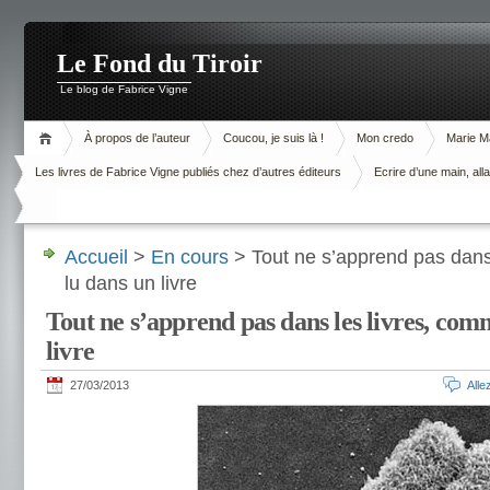
Le Fond du Tiroir
Le blog de Fabrice Vigne
À propos de l’auteur
Coucou, je suis là !
Mon credo
Marie M
Les livres de Fabrice Vigne publiés chez d’autres éditeurs
Ecrire d’une main, alla
Accueil
>
En cours
> Tout ne s’apprend pas dans 
lu dans un livre
Tout ne s’apprend pas dans les livres, comm
livre
27/03/2013
All