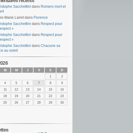
ntaires récents
istophe Sacchettini
dans
Romero mort et
ant
is-Marie Lairet
dans
Florence
istophe Sacchettini
dans
Respect pour
espect »
istophe Sacchettini
dans
Respect pour
espect »
istophe Sacchettini
dans
Chacune sa
ce au soleil
2026
M
M
J
V
S
D
1
2
4
5
6
7
8
9
11
12
13
14
15
16
18
19
20
21
22
23
25
26
27
28
29
30
ettes