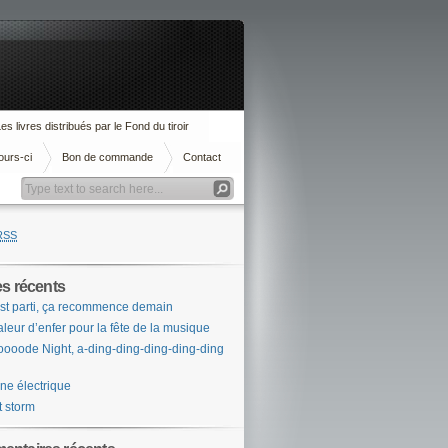
es livres distribués par le Fond du tiroir
ours-ci
Bon de commande
Contact
RSS
es récents
st parti, ça recommence demain
leur d’enfer pour la fête de la musique
ooode Night, a-ding-ding-ding-ding-ding
ne électrique
t storm