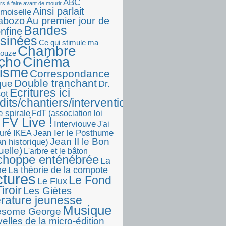
ABC
rs à faire avant de mourir
Ainsi parlait
moiselle
abozo
Au premier jour de
Bandes
onfine
sinées
Ce qui stimule ma
Chambre
touze
écho
Cinéma
visme
Correspondance
Double tranchant
ique
Dr.
Ecritures ici
ot
dits/chantiers/interventions)
e spirale
FdT (association loi
FV Live !
Interviouve
J'ai
Jean Ier le Posthume
uré IKEA
Jean II le Bon
n historique)
uelle)
L'arbre et le bâton
choppe enténébrée
La
he
La théorie de la compote
ctures
Le Fond
Le Flux
iroir
Les Giètes
érature jeunesse
Musique
esome George
elles de la micro-édition