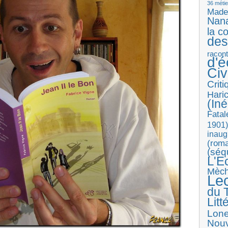
36 métie
Made
Nan
la c
des
racon
d'
Ci
Crit
Haric
(Iné
Fatal
1901)
inaug
(roma
(séq
L'E
Mèc
Le
du T
Litt
Lon
Nouv