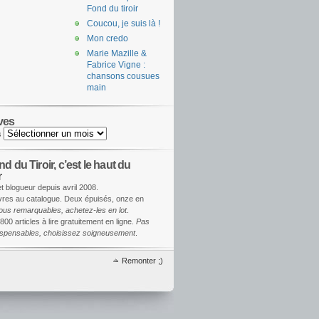
Fond du tiroir
Coucou, je suis là !
Mon credo
Marie Mazille &
Fabrice Vigne :
chansons cousues
main
ves
s
d du Tiroir, c’est le haut du
r
et blogueur depuis avril 2008.
ivres au catalogue. Deux épuisés, onze en
ous remarquables, achetez-les en lot
.
800 articles à lire gratuitement en ligne.
Pas
dispensables, choisissez soigneusement
.
Remonter ;)