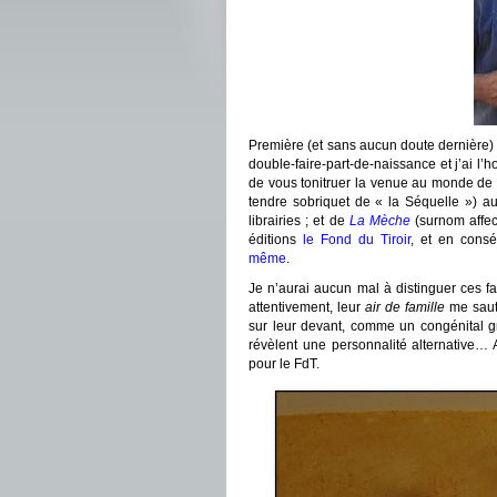
Première (et sans aucun doute dernière) 
double-faire-part-de-naissance et j’ai l’h
de vous tonitruer la venue au monde de
tendre sobriquet de « la Séquelle ») a
librairies ; et de
La Mèche
(surnom affec
éditions
le Fond du Tiroir
, et en cons
même
.
Je n’aurai aucun mal à distinguer ces fau
attentivement, leur
air de famille
me saute
sur leur devant, comme un congénital g
révèlent une personnalité alternative… 
pour le FdT.