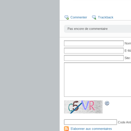
Commenter
Trackback
Pas encore de commentaire
Nom 
E-Ma
Site 
Code Ant
S'abonner aux commentaires