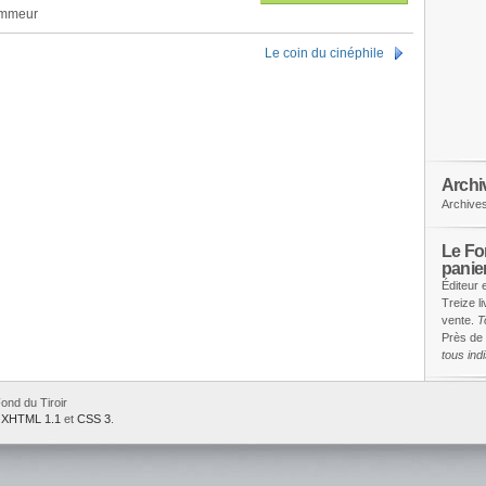
ammeur
Le coin du cinéphile
Archi
Archive
Le Fon
panie
Éditeur 
Treize l
vente.
T
Près de 
tous in
ond du Tiroir
e
XHTML 1.1
et
CSS 3
.