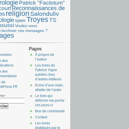
rologie
Patrick "Factotum"
Reconnaissances de
court
religion
Salonduliv
es
Troyes
ologie
TS
spam
nsussi
Voulez-vous
r/archiver ces messages ?
ages
Pages
nnexion
À propos de
l’auteur
x des
lications
Les livres de
Fabrice Vigne
x des
publiés chez
mmentaires
d’autres éditeurs
e de
Ecrire d’une main,
rdPress-FR
allaiter de l’autre
her :
Le livre qui
déforme ma poche
ces jours-ci
Bon de commande
Contact
Les livres
distribués par le