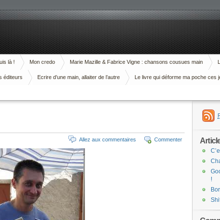
is là !
Mon credo
Marie Mazille & Fabrice Vigne : chansons cousues main
L
s éditeurs
Ecrire d’une main, allaiter de l’autre
Le livre qui déforme ma poche ces j
Articl
Allez aux commentaires
Commenter
C’e
Cha
Goo
!
Bor
Shi