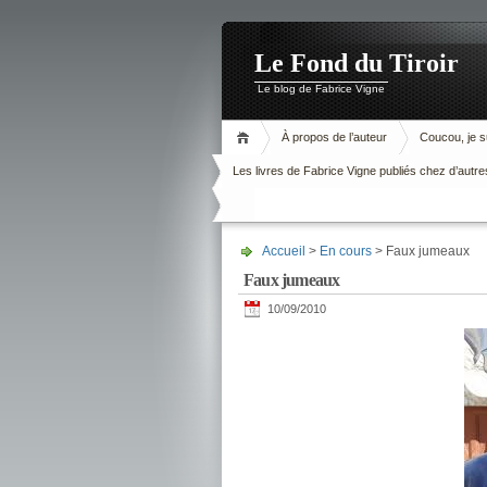
Le Fond du Tiroir
Le blog de Fabrice Vigne
À propos de l’auteur
Coucou, je su
Les livres de Fabrice Vigne publiés chez d’autre
Accueil
>
En cours
> Faux jumeaux
Faux jumeaux
10/09/2010