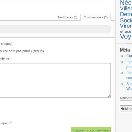
Néc
Ville
Dett
Trackbacks (0)
Commentaires (0)
Soci
Viro
efface
Voy
(requis)
Méta
il (ne sera pas publié) (requis)
Co
internet
Flu
pub
Flu
co
Sit
Wo
Recherc
i-spam
*