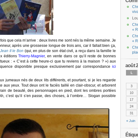
Comme
Chr
viv
Lou
Chr
« R
Chr
fois que cela m’arrive : deux livres me sont nés la même semaine. Je
« R
onneur, après une grossesse longue de trois ans, car il fallait bien ça,
Chr
Jean II le Bon
(qui, en plus de son état civil, a reçu dans la famille le
pla
ux éditions
Thierry-Magnier
, en vente dans ce qu’il reste de bonnes
tueux : « C’est à cette heure-ci que tu reviens à la maison ? ») aux
août 
équence disponible presque exclusivement par correspondance
ici
L
x jumeaux nés de deux lits différents, et pourtant, si je les regarde
 aux yeux. Tout deux ont le faciès taillé en clair-obscur, et arborent
3
rain de beauté, des personnages en pied, dont les ombres portées
10
Ah, c’est qu’il s’en passe, des choses, à l’ombre… Slogan possible
17
24
31
« Juin
Étiqu