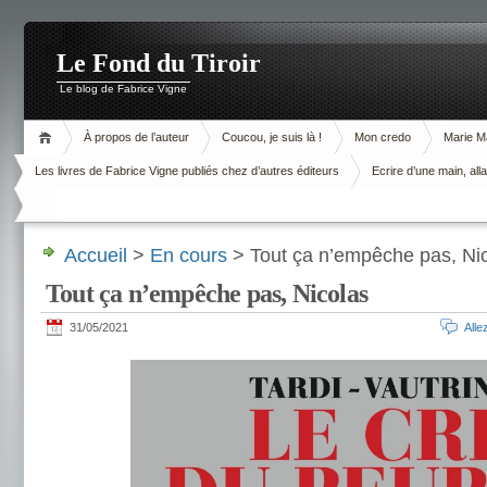
Le Fond du Tiroir
Le blog de Fabrice Vigne
À propos de l’auteur
Coucou, je suis là !
Mon credo
Marie M
Les livres de Fabrice Vigne publiés chez d’autres éditeurs
Ecrire d’une main, alla
Accueil
>
En cours
> Tout ça n’empêche pas, Ni
Tout ça n’empêche pas, Nicolas
31/05/2021
All