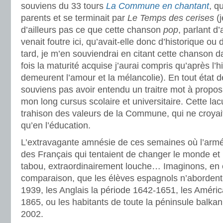
souviens du 33 tours
La Commune en chantant
, q
parents et se terminait par
Le Temps des cerises
(j
d’ailleurs pas ce que cette chanson
pop
, parlant d
venait foutre ici, qu’avait-elle donc d’historique ou 
tard, je m’en souviendrai en citant cette chanson 
fois la maturité acquise j’aurai compris qu’après l’his
demeurent l’amour et la mélancolie). En tout état 
souviens pas avoir entendu un traitre mot à propo
mon long cursus scolaire et universitaire. Cette lac
trahison des valeurs de la Commune, qui ne croyai
qu’en l’éducation.
L’extravagante amnésie de ces semaines où l’arm
des Français qui tentaient de changer le monde et 
tabou, extraordinairement louche… Imaginons, en o
comparaison, que les élèves espagnols n’abordent
1939, les Anglais la période 1642-1651, les Améric
1865, ou les habitants de toute la péninsule balka
2002.