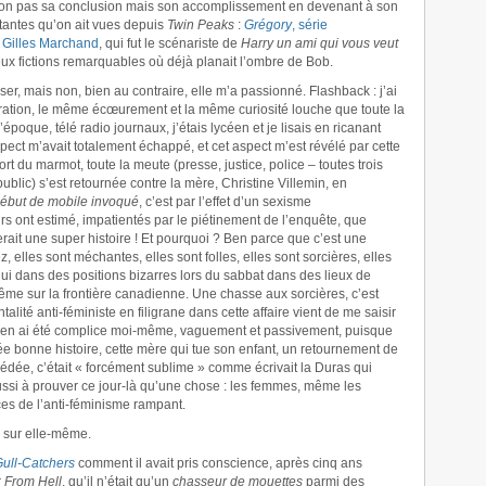
t non pas sa conclusion mais son accomplissement en devenant à son
pitantes qu’on ait vues depuis
Twin Peaks
:
Grégory
, série
 Gilles Marchand
, qui fut le scénariste de
Harry un ami qui vous veut
eux fictions remarquables où déjà planait l’ombre de Bob.
sser, mais non, bien au contraire, elle m’a passionné. Flashback : j’ai
ration, le même écœurement et la même curiosité louche que toute la
poque, télé radio journaux, j’étais lycéen et je lisais en ricanant
pect m’avait totalement échappé, et cet aspect m’est révélé par cette
mort du marmot, toute la meute (presse, justice, police – toutes trois
blic) s’est retournée contre la mère, Christine Villemin, en
début de mobile invoqué
, c’est par l’effet d’un sexisme
rs ont estimé, impatientés par le piétinement de l’enquête, que
it une super histoire ! Et pourquoi ? Ben parce que c’est une
elles sont méchantes, elles sont folles, elles sont sorcières, elles
ui dans des positions bizarres lors du sabbat dans des lieux de
ême sur la frontière canadienne. Une chasse aux sorcières, c’est
alité anti-féministe en filigrane dans cette affaire vient de me saisir
e j’en ai été complice moi-même, vaguement et passivement, puisque
rée bonne histoire, cette mère qui tue son enfant, un retournement de
 Médée, c’était « forcément sublime » comme écrivait la Duras qui
réussi à prouver ce jour-là qu’une chose : les femmes, même les
ices de l’anti-féminisme rampant.
e sur elle-même.
Gull-Catchers
comment il avait pris conscience, après cinq ans
r
From Hell
, qu’il n’était qu’un
chasseur de mouettes
parmi des