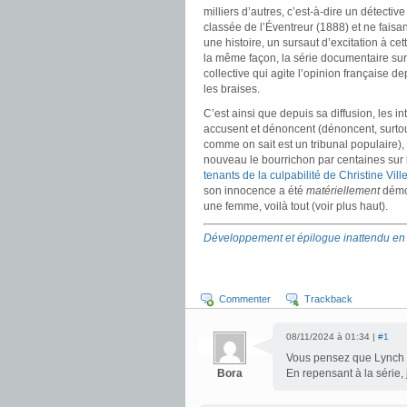
milliers d’autres, c’est-à-dire un détecti
classée de l’Éventreur (1888) et ne faisan
une histoire, un sursaut d’excitation à cet
la même façon, la série documentaire sur 
collective qui agite l’opinion française de
les braises.
C’est ainsi que depuis sa diffusion, les 
accusent et dénoncent (dénoncent, surtout,
comme on sait est un tribunal populaire), b
nouveau le bourrichon par centaines sur l
tenants de la culpabilité de Christine Vil
son innocence a été
matériellement
démon
une femme, voilà tout (voir plus haut).
Développement et épilogue inattendu en 2
Commenter
Trackback
08/11/2024 à 01:34 |
#1
Vous pensez que Lynch s’
Bora
En repensant à la série, j