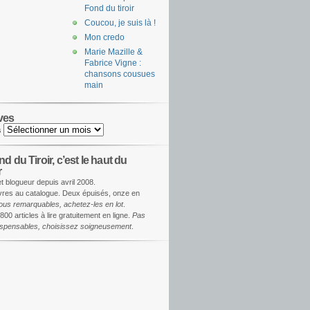
Fond du tiroir
Coucou, je suis là !
Mon credo
Marie Mazille &
Fabrice Vigne :
chansons cousues
main
ves
s
d du Tiroir, c’est le haut du
r
et blogueur depuis avril 2008.
ivres au catalogue. Deux épuisés, onze en
ous remarquables, achetez-les en lot
.
800 articles à lire gratuitement en ligne.
Pas
dispensables, choisissez soigneusement
.