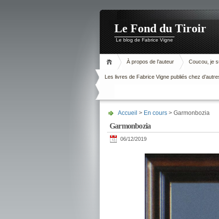
Le Fond du Tiroir
Le blog de Fabrice Vigne
À propos de l’auteur
Coucou, je su
Les livres de Fabrice Vigne publiés chez d’autre
Accueil
>
En cours
> Garmonbozia
Garmonbozia
06/12/2019