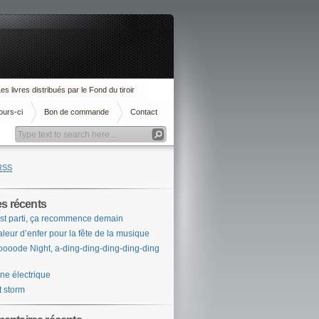
es livres distribués par le Fond du tiroir
ours-ci
Bon de commande
Contact
RSS
es récents
st parti, ça recommence demain
leur d’enfer pour la fête de la musique
ooode Night, a-ding-ding-ding-ding-ding
ne électrique
t storm