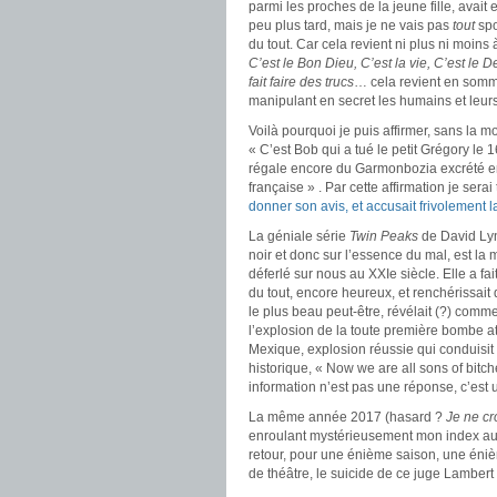
parmi les proches de la jeune fille, avait 
peu plus tard, mais je ne vais pas
tout
spo
du tout. Car cela revient ni plus ni moin
C’est le Bon Dieu, C’est la vie, C’est le D
fait faire des trucs
… cela revient en somm
manipulant en secret les humains et leur
Voilà pourquoi je puis affirmer, sans la 
« C’est Bob qui a tué le petit Grégory le 
régale encore du Garmonbozia excrété en 
française » . Par cette affirmation je ser
donner son avis, et accusait frivolement 
La géniale série
Twin Peaks
de David Lync
noir et donc sur l’essence du mal, est la
déferlé sur nous au XXIe siècle. Elle a fa
du tout, encore heureux, et renchérissait
le plus beau peut-être, révélait (?) commen
l’explosion de la toute première bombe 
Mexique, explosion réussie qui conduisit
historique, « Now we are all sons of bitch
information n’est pas une réponse, c’est 
La même année 2017 (hasard ?
Je ne cr
enroulant mystérieusement mon index auto
retour, pour une énième saison, une éni
de théâtre, le suicide de ce juge Lambert 