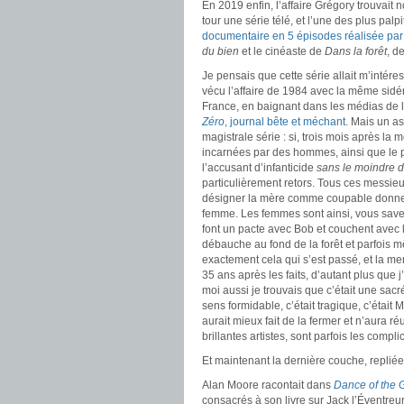
En 2019 enfin, l’affaire Grégory trouvai
tour une série télé, et l’une des plus pal
documentaire en 5 épisodes réalisée par
du bien
et le cinéaste de
Dans la forêt
, d
Je pensais que cette série allait m’intére
vécu l’affaire de 1984 avec la même sidé
France, en baignant dans les médias de l’é
Zéro
, journal bête et méchant
. Mais un as
magistrale série : si, trois mois après la 
incarnées par des hommes, ainsi que le pu
l’accusant d’infanticide
sans le moindre 
particulièrement retors. Tous ces messieu
désigner la mère comme coupable donnera
femme. Les femmes sont ainsi, vous savez, 
font un pacte avec Bob et couchent avec l
débauche au fond de la forêt et parfois m
exactement cela qui s’est passé, et la ment
35 ans après les faits, d’autant plus qu
moi aussi je trouvais que c’était une sac
sens formidable, c’était tragique, c’était
aurait mieux fait de la fermer et n’aura 
brillantes artistes, sont parfois les compl
Et maintenant la dernière couche, replié
Alan Moore racontait dans
Dance of the 
consacrés à son livre sur Jack l’Éventreu