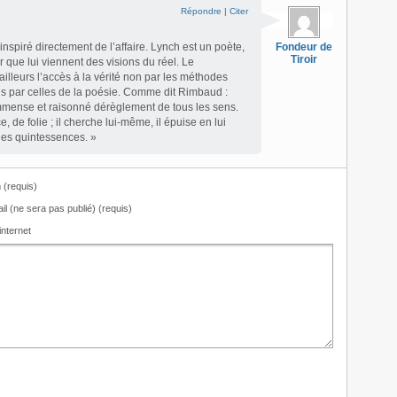
Répondre
|
Citer
inspiré directement de l’affaire. Lynch est un poète,
Fondeur de
Tiroir
 que lui viennent des visions du réel. Le
lleurs l’accès à la vérité non par les méthodes
is par celles de la poésie. Comme dit Rimbaud :
 immense et raisonné dérèglement de tous les sens.
 de folie ; il cherche lui-même, il épuise en lui
les quintessences. »
(requis)
il (ne sera pas publié) (requis)
internet