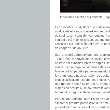
Innocence sacrifiée sur fond bleu, fig
Le 16 octobre 1984, alors que nous étions 
mort, ficelé et visage couvert. Au beau mil
de sapins, son corps dérivait lentement c
l’enfant a été maintes fois soupçonné du m
l’assassin n’a jamais été retrouvé, et dep
de chagrin et de douleur.
Sept ans après Grégory pourtant, alors qu
17 ans, était retrouvée morte, ficelée et 
obstrué par d’infinies forêts de sapins, s
rivière. L’entourage de l’adolescente a é
famille ont fini par être partiellement élu
fort d’un regard neuf, conscient que cett
et qu’il suffisait de recouper les indices. 
Bob
(parfois appelé Killer Bob ou orthog
dimension occulte où la nourriture favori
terreur, du chagrin et de la douleur des ê
Pour autant, l’affaire Laura Palmer n’était
s’incarner prendre possession d’un hôte
pouvait marquer la résolution du meurtre e