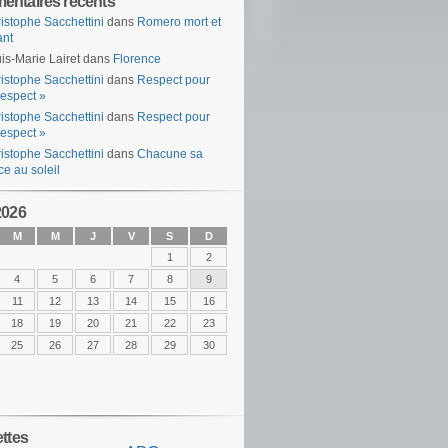
ntaires récents
istophe Sacchettini
dans
Romero mort et
ant
is-Marie Lairet
dans
Florence
istophe Sacchettini
dans
Respect pour
espect »
istophe Sacchettini
dans
Respect pour
espect »
istophe Sacchettini
dans
Chacune sa
ce au soleil
2026
M
M
J
V
S
D
1
2
4
5
6
7
8
9
11
12
13
14
15
16
18
19
20
21
22
23
25
26
27
28
29
30
ettes