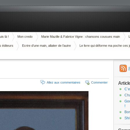
is là !
Mon credo
Marie Mazille & Fabrice Vigne : chansons cousues main
L
s éditeurs
Ecrire d’une main, allaiter de l’autre
Le livre qui déforme ma poche ces j
Articl
Allez aux commentaires
Commenter
C’e
Cha
Goo
!
Bor
Shi