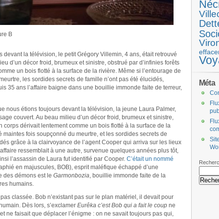
Néc
Ville
Dett
Soci
ure B
Viro
efface
devant la télévision, le petit Grégory Villemin, 4 ans, était retrouvé
Voy
ieu d’un décor froid, brumeux et sinistre, obstrué par d’infinies forêts
omme un bois flotté à la surface de la rivière. Même si l’entourage de
eurtre, les sordides secrets de famille n’ont pas été élucidés,
Méta
uis 35 ans l’affaire baigne dans une bouillie immonde faite de terreur,
Co
Flu
e nous étions toujours devant la télévision, la jeune Laura Palmer,
pub
visage couvert. Au beau milieu d’un décor froid, brumeux et sinistre,
Flu
on corps dérivait lentement comme un bois flotté à la surface de la
co
té maintes fois soupçonné du meurtre, et les sordides secrets de
Sit
cidés grâce à la clairvoyance de l’agent Cooper qui arriva sur les lieux
Wo
e affaire ressemblait à une autre, survenue quelques années plus tôt,
Ainsi l’assassin de Laura fut identifié par Cooper.
C’était un nommé
Recherc
raphié en majuscules, BOB), esprit maléfique échappé d’une
te des démons est le
Garmonbozia
, bouillie immonde faite de la
tres humains.
 pas classée. Bob n’existant pas sur le plan matériel, il devait pour
 humain. Dès lors, s’exclamer
Eurêka c’est Bob qui a fait le coup
ne
t ne faisait que déplacer l’énigme : on ne savait toujours pas qui,