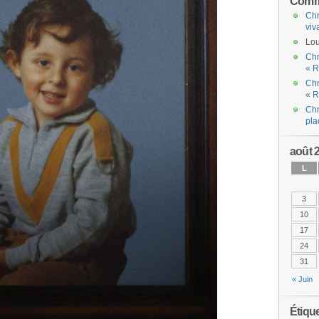
Comme
Chr
viv
Lou
Chr
« R
Chr
« R
Chr
pla
août 
L
3
10
17
24
31
« Juin
Étiqu