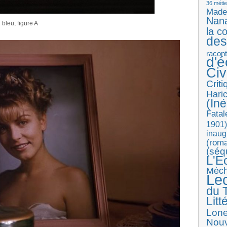
36 métie
Made
Nan
 bleu, figure A
la c
des
racon
d'
Ci
Crit
Haric
(Iné
Fatal
1901)
inaug
(roma
(séq
L'E
Mèc
Le
du T
Litt
Lon
Nouv