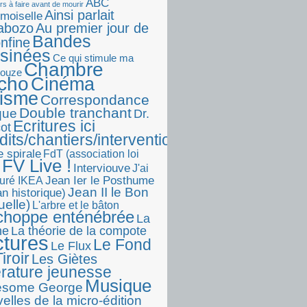
ABC
rs à faire avant de mourir
Ainsi parlait
moiselle
abozo
Au premier jour de
Bandes
onfine
sinées
Ce qui stimule ma
Chambre
touze
écho
Cinéma
visme
Correspondance
Double tranchant
ique
Dr.
Ecritures ici
ot
dits/chantiers/interventions)
e spirale
FdT (association loi
FV Live !
Interviouve
J'ai
Jean Ier le Posthume
uré IKEA
Jean II le Bon
n historique)
uelle)
L'arbre et le bâton
choppe enténébrée
La
he
La théorie de la compote
ctures
Le Fond
Le Flux
iroir
Les Giètes
érature jeunesse
Musique
esome George
elles de la micro-édition