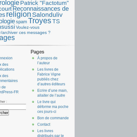
rologie
Patrick "Factotum"
Reconnaissances de
court
religion
Salonduliv
es
Troyes
ologie
TS
spam
nsussi
Voulez-vous
r/archiver ces messages ?
ages
Pages
nnexion
À propos de
l’auteur
x des
lications
Les livres de
Fabrice Vigne
x des
publiés chez
mmentaires
d’autres éditeurs
e de
Ecrire d’une main,
rdPress-FR
allaiter de l’autre
her :
Le livre qui
déforme ma poche
ces jours-ci
Bon de commande
Contact
Les livres
distribués par le