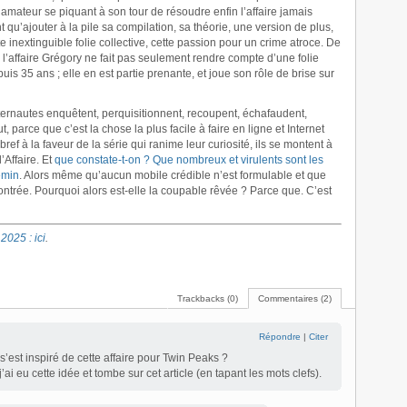
ve amateur se piquant à son tour de résoudre enfin l’affaire jamais
t qu’ajouter à la pile sa compilation, sa théorie, une version de plus,
te inextinguible folie collective, cette passion pour un crime atroce. De
l’affaire Grégory ne fait pas seulement rendre compte d’une folie
puis 35 ans ; elle en est partie prenante, et joue son rôle de brise sur
internautes enquêtent, perquisitionnent, recoupent, échafaudent,
 parce que c’est la chose la plus facile à faire en ligne et Internet
ref à la faveur de la série qui ranime leur curiosité, ils se montent à
’Affaire. Et
que constate-t-on ? Que nombreux et virulents sont les
lemin
. Alors même qu’aucun mobile crédible n’est formulable et que
trée. Pourquoi alors est-elle la coupable rêvée ? Parce que. C’est
025 : ici
.
Trackbacks (0)
Commentaires (2)
Répondre
|
Citer
est inspiré de cette affaire pour Twin Peaks ?
’ai eu cette idée et tombe sur cet article (en tapant les mots clefs).