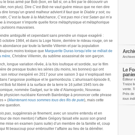
eu le bras armé par Bob (bon, en fait si, on a fini par le découvrir un
ïler, non plus). Dire
C’est Bob
ne vaut guère mieux que ne rien dire
s à dire lorsqu’un grand malheur advient
Il faut que le Diable y soit,
ou
estin, C’est la faute à la Malchance
,
C’est pas moi c’est Satan qui m’a
e à invoquer n’importe quelle force métaphysique et métaphorique
s pulsions mauvaises.
moindre ambiguïté et cependant sans prendre un risque exagéré :
16 octobre 1984, et dans la Loge Noire, derrière le rideau rouge, on se
abondance par toute la famille Villemin et par la population
Archi
ai toujours moins toxique que
Marguerite Duras lorsqu’elle se mêlait de
la mère
, Christine Villemin, du sublime assassinat de son garçon.
Archive
h, longue variation rêvée, à la fois loufoque et sordide, sur le film
Le Fon
 mère de presque toutes les séries (du moins, les bonnes) qui ont
panie
it son retour inespéré en 2017 pour une saison 3 qui n’expliquait rien
 dans l’angoisse poétique et le garmonbozia. L’ahurissant épisode 8,
Éditeur 
Treize l
t Bob fut libéré à la surface de la terre le 16 juillet 1945 lors de
vente.
T
atomique, nommée Gadget, sur le site d’Alamogordo, Nouveau
Près de 
 le physicien nucléaire Kenneth Bainbridge à prononcer cette phrase
tous in
es » (
Maintenant nous sommes tous des fils de pute
), mais cette
une question.
ois pas
, suggèrerais-je finement, avec un sourire entendu et en
ur de mon menton) l’affaire Grégory faisait elle aussi son grand
ème mise en examen (sans suite) d’un membre de la famille et, coup
qui fit beaucoup pour embrouiller l’affaire au lieu de la démêler.