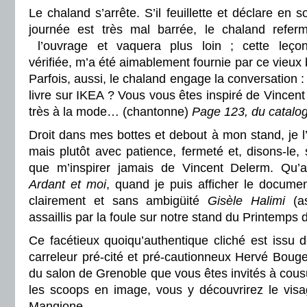
Le chaland s’arrête. S’il feuillette et déclare en sou
journée est très mal barrée, le chaland refe
l’ouvrage et vaquera plus loin ; cette leço
vérifiée, m’a été aimablement fournie par ce vieux
Parfois, aussi, le chaland engage la conversation :
livre sur IKEA ? Vous vous êtes inspiré de Vincent
très à la mode… (chantonne)
Page 123, du catalog
Droit dans mes bottes et debout à mon stand, je l’
mais plutôt avec patience, fermeté et, disons-le, 
que m’inspirer jamais de Vincent Delerm. Qu’a
Ardant et moi
, quand je puis afficher le docume
clairement et sans ambigüité
Gisèle Halimi
(a
assaillis par la foule sur notre stand du Printemps 
Ce facétieux quoiqu’authentique cliché est issu 
carreleur pré-cité et pré-cautionneux Hervé Bouge
du salon de Grenoble que vous êtes invités à cous
les scoops en image, vous y découvrirez le vis
Mangione.