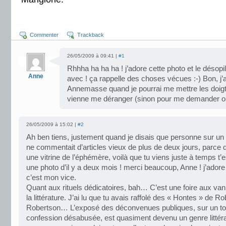
Commenter
Trackback
26/05/2009 à 09:41 |
#1
Rhhha ha ha ha ! j’adore cette photo et le désopi
Anne
avec ! ça rappelle des choses vécues :-) Bon, j’
Annemasse quand je pourrai me mettre les doigt
vienne me déranger (sinon pour me demander où
26/05/2009 à 15:02 |
#2
Ah ben tiens, justement quand je disais que personne sur un bl
ne commentait d’articles vieux de plus de deux jours, parce q
une vitrine de l’éphémère, voilà que tu viens juste à temps t’e
une photo d’il y a deux mois ! merci beaucoup, Anne ! j’adore 
c’est mon vice.
Quant aux rituels dédicatoires, bah… C’est une foire aux vani
la littérature. J’ai lu que tu avais raffolé des « Hontes » de Ro
Robertson… L’exposé des déconvenues publiques, sur un to
confession désabusée, est quasiment devenu un genre littérai