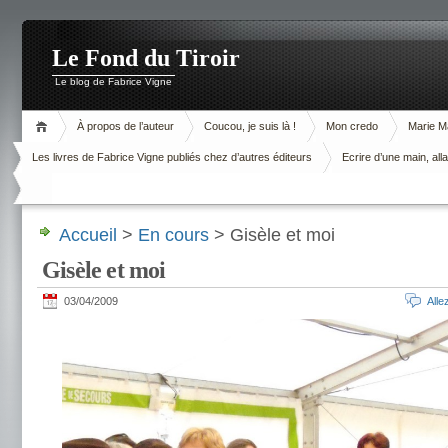
Le Fond du Tiroir
Le blog de Fabrice Vigne
À propos de l’auteur
Coucou, je suis là !
Mon credo
Marie M
Les livres de Fabrice Vigne publiés chez d’autres éditeurs
Ecrire d’une main, alla
Accueil
>
En cours
> Gisèle et moi
Gisèle et moi
03/04/2009
All