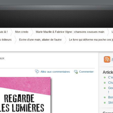
is là !
Mon credo
Marie Mazille & Fabrice Vigne : chansons cousues main
L
s éditeurs
Ecrire d’une main, allaiter de l’autre
Le livre qui déforme ma poche ces j
aux
Articl
Allez aux commentaires
Commenter
C’e
Cha
Goo
!
Bor
Shi