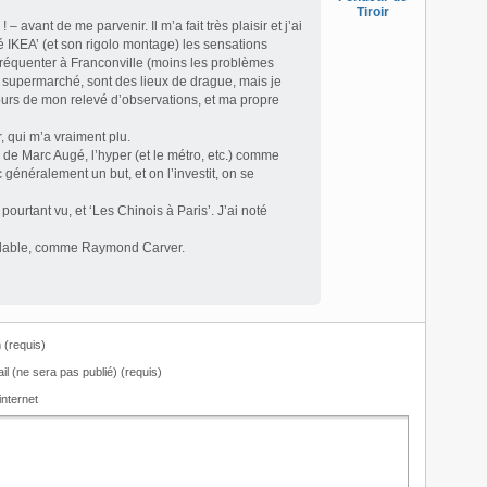
Tiroir
– avant de me parvenir. Il m’a fait très plaisir et j’ai
 IKEA’ (et son rigolo montage) les sensations
fréquenter à Franconville (moins les problèmes
le supermarché, sont des lieux de drague, mais je
cours de mon relevé d’observations, et ma propre
, qui m’a vraiment plu.
n de Marc Augé, l’hyper (et le métro, etc.) comme
 généralement un but, et on l’investit, on se
 pourtant vu, et ‘Les Chinois à Paris’. J’ai noté
midable, comme Raymond Carver.
(requis)
il (ne sera pas publié) (requis)
internet