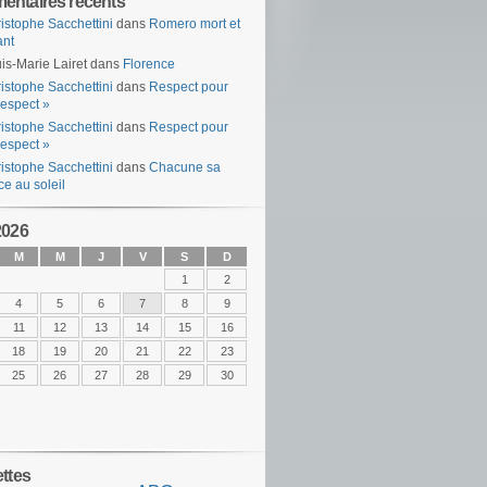
ntaires récents
istophe Sacchettini
dans
Romero mort et
ant
is-Marie Lairet
dans
Florence
istophe Sacchettini
dans
Respect pour
espect »
istophe Sacchettini
dans
Respect pour
espect »
istophe Sacchettini
dans
Chacune sa
ce au soleil
2026
M
M
J
V
S
D
1
2
4
5
6
7
8
9
11
12
13
14
15
16
18
19
20
21
22
23
25
26
27
28
29
30
ettes