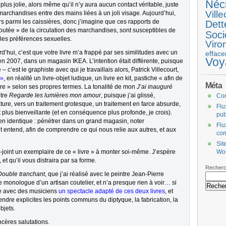
Néc
 plus jolie, alors même qu’il n’y aura aucun contact véritable, juste
Ville
 marchandises entre des mains liées à un joli visage. Aujourd’hui,
s parmi les caissières, donc j’imagine que ces rapports de
Dett
ajoutée » de la circulation des marchandises, sont susceptibles de
Soci
 les préférences sexuelles.
Viro
rd’hui, c’est que votre livre m’a frappé par ses similitudes avec un
efface
Voy
en 2007, dans un magasin IKEA. L’intention était différente, puisque
– c’est le graphiste avec qui je travaillais alors, Patrick Villecourt,
 »
, en réalité un livre-objet ludique, un livre en kit, pastiche « afin de
Méta
ire » selon ses propres termes. La tonalité de mon
J’ai inauguré
otre
Regarde les lumières mon amour
, puisque j’ai glissé,
Co
re, vers un traitement grotesque, un traitement en farce absurde,
Flu
plus bienveillante (et en conséquence plus profonde, je crois).
pub
en identique : pénétrer dans un grand magasin, noter
Flu
 entend, afin de comprendre ce qui nous relie aux autres, et aux
co
Sit
ci-joint un exemplaire de ce « livre » à monter soi-même. J’espère
Wo
 et qu’il vous distraira par sa forme.
Recherc
Double tranchant
, que j’ai réalisé avec le peintre Jean-Pierre
 le monologue d’un artisan coutelier, et n’a presque rien à voir… si
ne avec des musiciens
un spectacle adapté de ces deux livres
, et
endre explicites les points communs du diptyque, la fabrication, la
bjets.
cères salutations.