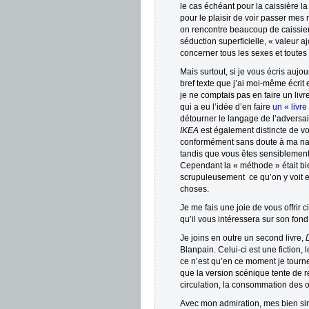
le cas échéant pour la caissière la
pour le plaisir de voir passer mes
on rencontre beaucoup de caissier
séduction superficielle, « valeur 
concerner tous les sexes et toutes
Mais surtout, si je vous écris aujou
bref texte que j’ai moi-même écrit 
je ne comptais pas en faire un livre 
qui a eu l’idée d’en faire
un « livre
détourner le langage de l’adversa
IKEA
est également distincte de v
conformément sans doute à ma natu
tandis que vous êtes sensiblement 
Cependant la « méthode » était bi
scrupuleusement ce qu’on y voit et
choses.
Je me fais une joie de vous offrir 
qu’il vous intéressera sur son fond,
Je joins en outre un second livre,
Blanpain. Celui-ci est une fiction,
ce n’est qu’en ce moment je tour
que la version scénique tente de r
circulation, la consommation des o
Avec mon admiration, mes bien sin