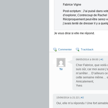
Fabrice Vigne
Post-scriptum : J’ai puisé dans vot
d’explorer,
Contrecoup
de Rachel C
Réciproquement peut-être serez-v
j’avais tenté de dresser il y a qu
Je vous dirai si elle me répond.
Commenter
Trackback
08/05/2014 à 09:00 |
#1
Cher Fabrice, que voilà 
Yv
suis sûr, car moi aussi j
m’arrêter… D’ailleurs ce
cette semaine même… 
Amicalement,
Yves
15/06/2014 à 21:22 |
#2
Oui, elle m’a répondu ! Une fort aimable