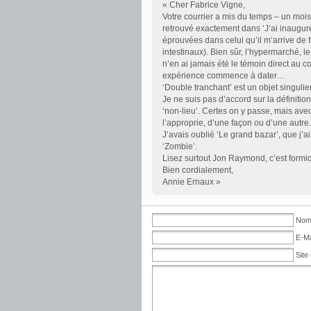
« Cher Fabrice Vigne,
Votre courrier a mis du temps – un mois ! 
retrouvé exactement dans ‘J’ai inauguré
éprouvées dans celui qu’il m’arrive de 
intestinaux). Bien sûr, l’hypermarché, 
n’en ai jamais été le témoin direct au 
expérience commence à dater…
‘Double tranchant’ est un objet singulier
Je ne suis pas d’accord sur la définitio
‘non-lieu’. Certes on y passe, mais avec
l’approprie, d’une façon ou d’une autre.
J’avais oublié ‘Le grand bazar’, que j’ai
‘Zombie’.
Lisez surtout Jon Raymond, c’est for
Bien cordialement,
Annie Ernaux »
Nom 
E-Ma
Site 