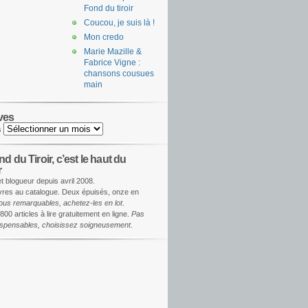
Fond du tiroir
Coucou, je suis là !
Mon credo
Marie Mazille &
Fabrice Vigne :
chansons cousues
main
ves
s
d du Tiroir, c’est le haut du
r
et blogueur depuis avril 2008.
ivres au catalogue. Deux épuisés, onze en
ous remarquables, achetez-les en lot
.
800 articles à lire gratuitement en ligne.
Pas
dispensables, choisissez soigneusement
.