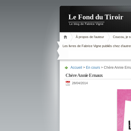
Le Fond du Tiroir
Le blog de Fabrice Vigne
À propos de l’auteur
Coucou, je su
Les livres de Fabrice Vigne publiés chez d’autre
Accueil
>
En cours
> Chère Annie Ern
Chère Annie Ernaux
28/04/2014