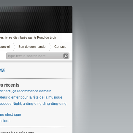
es livres distribués par le Fond du tiroir
ours-ci
Bon de commande
Contact
RSS
es récents
st parti, ça recommence demain
leur d’enfer pour la fête de la musique
ooode Night, a-ding-ding-ding-ding-ding
ne électrique
t storm