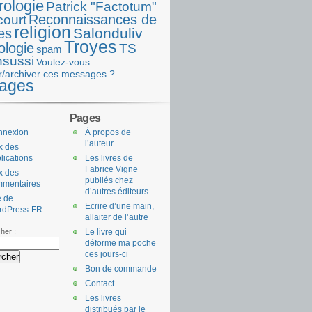
rologie
Patrick "Factotum"
Reconnaissances de
court
religion
Salonduliv
es
Troyes
ologie
TS
spam
nsussi
Voulez-vous
r/archiver ces messages ?
ages
Pages
nnexion
À propos de
l’auteur
x des
lications
Les livres de
Fabrice Vigne
x des
publiés chez
mmentaires
d’autres éditeurs
e de
Ecrire d’une main,
rdPress-FR
allaiter de l’autre
her :
Le livre qui
déforme ma poche
ces jours-ci
Bon de commande
Contact
Les livres
distribués par le