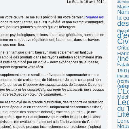
Le Gua, le 19 avril 2014
36 métie
Made
Nan
la c
on votre œuvre. Je me suis précipité sur votre dernier,
Regarde les
des
onde raison : l’attrait, lui aussi invétéré, et non exempt d’ambiguïté,
és, pour les grandes surfaces qui les hébergent.
racon
d'
ues et psychologiques, intimes autant que générales, humaines en
Ci
omme on se retrouve régulièrement, fatalement, dans les travées
n que non- lieu.
Crit
 (en tant que client, bien sûr, mais également en tant que
Haric
(Iné
s empilé des produits dans les rayons entretien et animalerie d’un
r à l’étalage pincé par un vigile – deux expériences de jeunesse,
Fatal
oupent largement votre récit.
1901)
e supplémentaire, ce serait pour évoquer le supermarché comme
inaug
e rencontre et de croisement, de frôlements. Je crois cet aspect non
(roma
le (je pense au
Dragueur des supermarchés
de Jacques Dutronc :
(séq
L'E
bère les prix et les cœurs/Celui qui porte les paniers/Et qui s´occupe
énagères/Avec son cœur de camembert
…)
Mèc
Le
une et employé de la grande distribution, des rapports de séduction,
du T
s (à cette époque et en cet endroit, uniquement des femmes assises)
e uniquement des hommes debout) ; encore aujourd’hui, je me
Litt
x critères que vous mentionnez pour arrêter le choix de la caisse
Lon
rovisions (on évalue mentalement à la fois le volume du Caddie
Nouv
caissière), s’ajoute presque inconsciemment un troisième : j’opterai