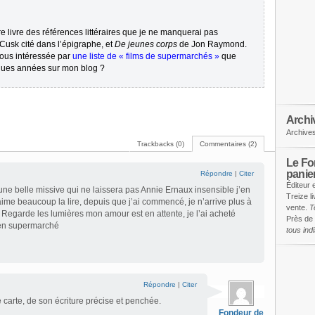
re livre des références littéraires que je ne manquerai pas
usk cité dans l’épigraphe, et
De jeunes corps
de Jon Raymond.
ous intéressée par
une liste de « films de supermarchés »
que
elques années sur mon blog ?
Archi
Archive
Trackbacks (0)
Commentaires (2)
Le Fon
panie
Répondre
|
Citer
Éditeur 
une belle missive qui ne laissera pas Annie Ernaux insensible j’en
Treize l
’aime beaucoup la lire, depuis que j’ai commencé, je n’arrive plus à
vente.
T
 Regarde les lumières mon amour est en attente, je l’ai acheté
Près de 
en supermarché
tous in
Répondre
|
Citer
 carte, de son écriture précise et penchée.
Fondeur de