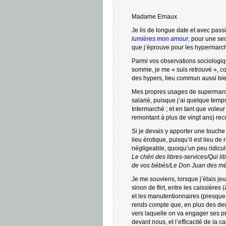
Madame Ernaux
Je lis de longue date et avec passi
lumières mon amour
, pour une sec
que j’éprouve pour les hypermarch
Parmi vos observations sociologiq
somme, je me « suis retrouvé », c
des hypers, lieu commun aussi bie
Mes propres usages de supermarché
salarié, puisque j’ai quelque temp
Intermarché ; et en tant que voleu
remontant à plus de vingt ans) rec
Si je devais y apporter une touch
lieu érotique, puisqu’il est lieu d
négligeable, quoiqu’un peu ridicu
Le chéri des libres-services/Qui li
de vos bébés/Le Don Juan des m
Je me souviens, lorsque j’étais je
sinon de flirt, entre les caissière
et les manutentionnaires (presqu
rends compte que, en plus des deu
vers laquelle on va engager ses p
devant nous, et l’efficacité de la 