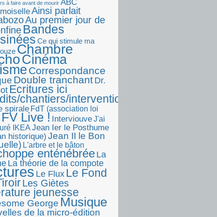
ABC
rs à faire avant de mourir
Ainsi parlait
moiselle
abozo
Au premier jour de
Bandes
onfine
sinées
Ce qui stimule ma
Chambre
touze
écho
Cinéma
visme
Correspondance
Double tranchant
ique
Dr.
Ecritures ici
ot
dits/chantiers/interventions)
e spirale
FdT (association loi
FV Live !
Interviouve
J'ai
Jean Ier le Posthume
uré IKEA
Jean II le Bon
n historique)
uelle)
L'arbre et le bâton
choppe enténébrée
La
he
La théorie de la compote
ctures
Le Fond
Le Flux
iroir
Les Giètes
érature jeunesse
Musique
esome George
elles de la micro-édition