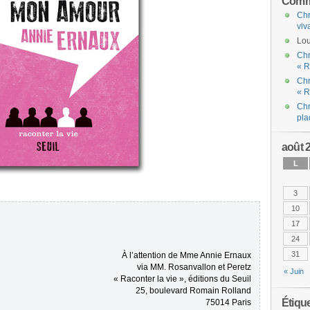
Comme
Chr
viv
Lou
Chr
« R
Chr
« R
Chr
pla
août 
L
3
10
17
24
31
À l’attention de Mme Annie Ernaux
via MM. Rosanvallon et Peretz
« Juin
« Raconter la vie », éditions du Seuil
25, boulevard Romain Rolland
Étiqu
75014 Paris