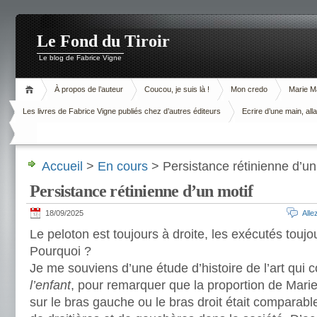
Le Fond du Tiroir
Le blog de Fabrice Vigne
À propos de l’auteur
Coucou, je suis là !
Mon credo
Marie M
Les livres de Fabrice Vigne publiés chez d’autres éditeurs
Ecrire d’une main, alla
Accueil
>
En cours
> Persistance rétinienne d’un
Persistance rétinienne d’un motif
18/09/2025
All
Le peloton est toujours à droite, les exécutés touj
Pourquoi ?
Je me souviens d’une étude d’histoire de l’art qui c
l’enfant
, pour remarquer que la proportion de Mari
sur le bras gauche ou le bras droit était comparable