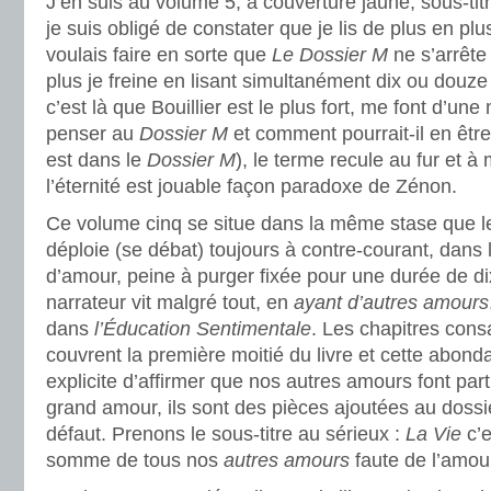
J’en suis au volume 5, à couverture jaune, sous-tit
je suis obligé de constater que je lis de plus en pl
voulais faire en sorte que
Le Dossier M
ne s’arrête
plus je freine en lisant simultanément dix ou douze 
c’est là que Bouillier est le plus fort, me font d’un
penser au
Dossier M
et comment pourrait-il en êtr
est dans le
Dossier M
), le terme recule au fur et à
l’éternité est jouable façon paradoxe de Zénon.
Ce volume cinq se situe dans la même stase que le 
déploie (se débat) toujours à contre-courant, dans
d’amour, peine à purger fixée pour une durée de dix
narrateur vit malgré tout, en
ayant d’autres amours
dans
l’Éducation Sentimentale
. Les chapitres con
couvrent la première moitié du livre et cette abon
explicite d’affirmer que nos autres amours font parti
grand amour, ils sont des pièces ajoutées au dossi
défaut. Prenons le sous-titre au sérieux :
La Vie
c’e
somme de tous nos
autres amours
faute de l’amou