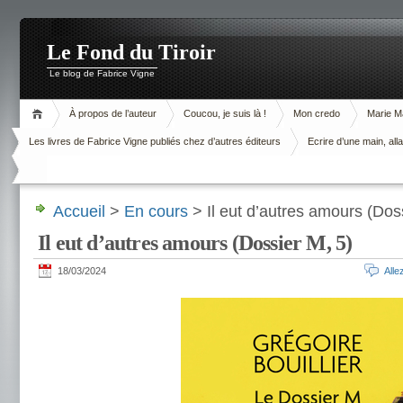
Le Fond du Tiroir
Le blog de Fabrice Vigne
À propos de l’auteur
Coucou, je suis là !
Mon credo
Marie M
Les livres de Fabrice Vigne publiés chez d’autres éditeurs
Ecrire d’une main, alla
Accueil
>
En cours
> Il eut d’autres amours (Dos
Il eut d’autres amours (Dossier M, 5)
18/03/2024
All