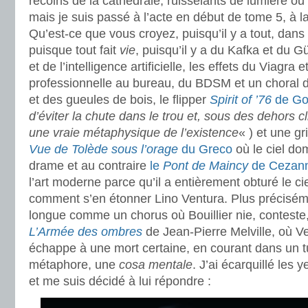
recoins de la cathédrale, ruisselants de lumière ou
mais je suis passé à l’acte en début de tome 5, à l
Qu’est-ce que vous croyez, puisqu’il y a tout, dans
puisque tout fait
vie
, puisqu’il y a du Kafka et du 
et de l’intelligence artificielle, les effets du Viagra 
professionnelle au bureau, du BDSM et un choral 
et des gueules de bois, le flipper
Spirit of ’76
de Got
d’éviter la chute dans le trou et, sous des dehors cl
une vraie métaphysique de l’existence
« ) et une gr
Vue de Tolède sous l’orage
du Greco
où le ciel do
drame et au contraire
le
Pont de Maincy
de Cezan
l’art moderne parce qu’il a entièrement obturé le ci
comment s’en étonner Lino Ventura. Plus précisémen
longue comme un chorus où Bouillier nie, conteste,
L’Armée des ombres
de Jean-Pierre Melville, où Ve
échappe à une mort certaine, en courant dans un t
métaphore, une
cosa mentale
. J’ai écarquillé les 
et me suis décidé à lui répondre :