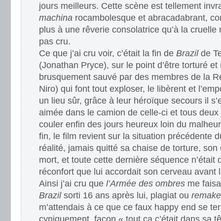
jours meilleurs. Cette scène est tellement inv
machina
rocambolesque et abracadabrant, cor
plus à une rêverie consolatrice qu’à la cruelle r
pas cru.
Ce que j’ai cru voir, c’était la fin de
Brazil
de Te
(Jonathan Pryce), sur le point d’être torturé et
brusquement sauvé par des membres de la Ré
Niro) qui font tout exploser, le libèrent et l’em
un lieu sûr, grâce à leur héroïque secours il s’e
aimée dans le camion de celle-ci et tous deux q
couler enfin des jours heureux loin du malheur.
fin, le film revient sur la situation précédente 
réalité, jamais quitté sa chaise de torture, son 
mort, et toute cette dernière séquence n’était q
réconfort que lui accordait son cerveau avant 
Ainsi j’ai cru que
l’Armée des ombres
me faisa
Brazil
sorti 16 ans après lui, plagiat ou
remake
m’attendais à ce que ce faux happy end se te
cyniquement, façon « tout ça c’était dans sa t