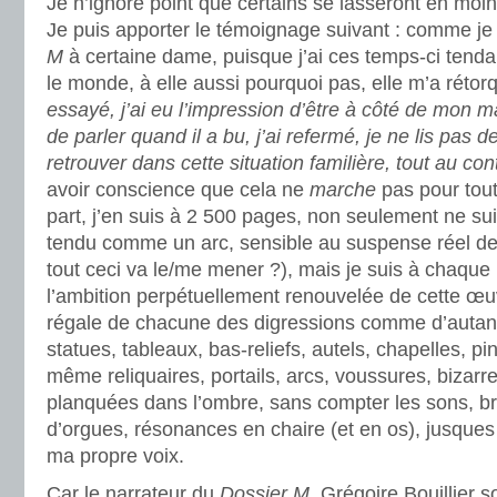
Je n’ignore point que certains se lasseront en moi
Je puis apporter le témoignage suivant : comme je 
M
à certaine dame, puisque j’ai ces temps-ci tendan
le monde, à elle aussi pourquoi pas, elle m’a rétor
essayé, j’ai eu l’impression d’être à côté de mon ma
de parler quand il a bu, j’ai refermé, je ne lis pas
retrouver dans cette situation familière, tout au con
avoir conscience que cela ne
marche
pas pour tou
part, j’en suis à 2 500 pages, non seulement ne suis
tendu comme un arc, sensible au suspense réel de 
tout ceci va le/me mener ?), mais je suis à chaque
l’ambition perpétuellement renouvelée de cette œu
régale de chacune des digressions comme d’autant 
statues, tableaux, bas-reliefs, autels, chapelles, pi
même reliquaires, portails, arcs, voussures, bizarre
planquées dans l’ombre, sans compter les sons, br
d’orgues, résonances en chaire (et en os), jusques
ma propre voix.
Car le narrateur du
Dossier M
, Grégoire Bouillier 