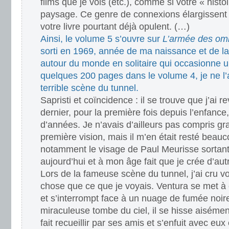
films que je vois (etc.), comme si votre « histo
paysage. Ce genre de connexions élargissent
votre livre pourtant déjà opulent. (…)
Ainsi, le volume 5 s’ouvre sur
L’armée des om
sorti en 1969, année de ma naissance et de l
autour du monde en solitaire qui occasionne
quelques 200 pages dans le volume 4, je ne l’a
terrible scène du tunnel.
Sapristi et coïncidence : il se trouve que j’ai r
dernier, pour la première fois depuis l’enfance
d’années. Je n’avais d’ailleurs pas compris g
première vision, mais il m’en était resté beau
notamment le visage de Paul Meurisse sortant 
aujourd’hui et à mon âge fait que je crée d’autr
Lors de la fameuse scène du tunnel, j’ai cru voi
chose que ce que je voyais. Ventura se met à cou
et s’interrompt face à un nuage de fumée noir
miraculeuse tombe du ciel, il se hisse aisémen
fait recueillir par ses amis et s’enfuit avec eux