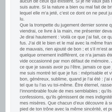
aucun de ceux qui existent. Si je ne vaux pas
suis autre. Si la nature a bien ou mal fait de b
lequel elle m’a jeté, c’est ce dont on ne peut 
lu.
Que la trompette du jugement dernier sonne q
viendrai, ce livre à la main, me présenter deva
Je dirai hautement : Voilà ce que j’ai fait, ce q
fus. J’ai dit le bien et le mal avec la même fran
de mauvais, rien ajouté de bon ; et s’il m’est 
quelque ornement indifférent, ce n’a jamais ét
vide occasionné par mon défaut de mémoire. J
ce que je savais avoir pu l’être, jamais ce que 
me suis montré tel que je fus : méprisable et vil
bon, généreux, sublime, quand je l’ai été : j’ai
tel que tu l’as vu toi-même. Être éternel, ras
l’innombrable foule de mes semblables ; qu’il
confessions, qu’ils gémissent de mes indignité
mes misères. Que chacun d’eux découvre à s
pied de ton trône avec la même sincérité, et pu