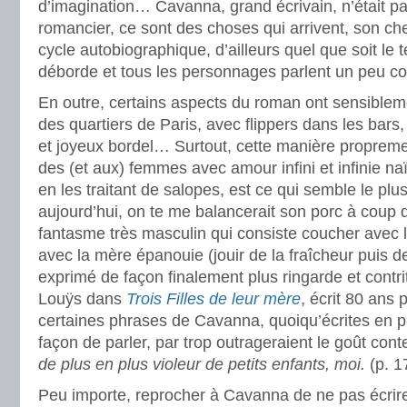
d’imagination… Cavanna, grand écrivain, n’était p
romancier, ce sont des choses qui arrivent, son ch
cycle autobiographique, d’ailleurs quel que soit le te
déborde et tous les personnages parlent un peu c
En outre, certains aspects du roman ont sensiblement
des quartiers de Paris, avec flippers dans les bars
et joyeux bordel… Surtout, cette manière proprem
des (et aux) femmes avec amour infini et infinie naïv
en les traitant de salopes, est ce qui semble le plu
aujourd’hui, on te me balancerait son porc à coup 
fantasme très masculin qui consiste coucher avec la
avec la mère épanouie (jouir de la fraîcheur puis de
exprimé de façon finalement plus ringarde et contr
Louÿs dans
Trois Filles de leur mère
, écrit 80 ans 
certaines phrases de Cavanna, quoiqu’écrites en 
façon de parler, par trop outrageraient le goût con
de plus en plus violeur de petits enfants, moi.
(p. 1
Peu importe, reprocher à Cavanna de ne pas écrir