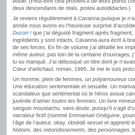
boule. (Peut-être cela provient-il de leurs points
deux descendants de ritals, prolos autodidactes.)
Je reviens régulièrement à Cavanna puisque je n’ai
année nous avons eu l’heureuse surprise d’accéd
Ducon !
que j’ai dégusté fragment après fragment, 
ingrédients y sont intacts, Cavanna aura écrit à br
de ses forces. En fin de volume j’ai détaillé les i
même auteur,
pas loin de la centaine d’ouvrages, j’
lu ou manqué. J’ai débusqué un titre dont je n’avai
Cœur d’artichaut
, roman, 1995. Je me le suis procuré
Un homme, plein de femmes, un
polyamoureux
com
Une éducation sentimentale et sexuelle. Un mari
scandaleux que sentimental où le héros avoue can
juvénile d’
aimer toutes les femmes
. Un livre mineu
sanguin moustachu, sans doute, puisqu’il s’agit d’
narrateur fictif (nommé Emmanuel Onéguine, pourqu
l’âge de l’auteur, okay, obsédé sexuel et apprenti éc
histoire
, des
rebondissements
, des
personnages
, 