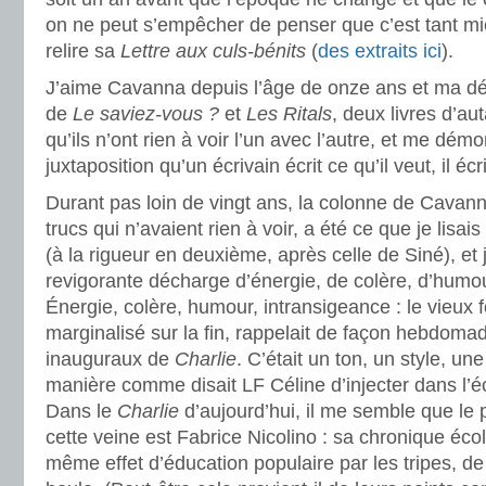
on ne peut s’empêcher de penser que c’est tant mieux
relire sa
Lettre aux culs-bénits
(
des extraits ici
).
J’aime Cavanna depuis l’âge de onze ans et ma d
de
Le saviez-vous ?
et
Les Ritals
, deux livres d’a
qu’ils n’ont rien à voir l’un avec l’autre, et me démo
juxtaposition qu’un écrivain écrit ce qu’il veut, il écr
Durant pas loin de vingt ans, la colonne de Cavann
trucs qui n’avaient rien à voir, a été ce que je lisa
(à la rigueur en deuxième, après celle de Siné), et j
revigorante décharge d’énergie, de colère, d’humou
Énergie, colère, humour, intransigeance : le vieux 
marginalisé sur la fin, rappelait de façon hebdomad
inauguraux de
Charlie
. C’était un ton, un style, un
manière comme disait LF Céline d’injecter dans l’écri
Dans le
Charlie
d’aujourd’hui, il me semble que le pl
cette veine est Fabrice Nicolino : sa chronique éco
même effet d’éducation populaire par les tripes, d