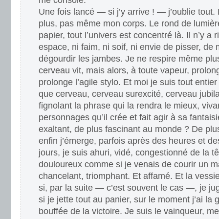
me console.
Une fois lancé — si j’y arrive ! — j’oublie tout
plus, pas même mon corps. Le rond de lumière
papier, tout l’univers est concentré là. Il n’y a 
espace, ni faim, ni soif, ni envie de pisser, d
dégourdir les jambes. Je ne respire même plus
cerveau vit, mais alors, à toute vapeur, prolo
prolonge l’agile stylo. Et moi je suis tout entie
que cerveau, cerveau surexcité, cerveau jubilan
fignolant la phrase qui la rendra le mieux, viva
personnages qu’il crée et fait agir à sa fantai
exaltant, de plus fascinant au monde ? De p
enfin j’émerge, parfois après des heures et de
jours, je suis ahuri, vidé, congestionné de la t
douloureux comme si je venais de courir un m
chancelant, triomphant. Et affamé. Et la vessi
si, par la suite — c’est souvent le cas —, je ju
si je jette tout au panier, sur le moment j’ai l
bouffée de la victoire. Je suis le vainqueur, me