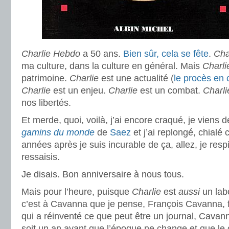
Charlie Hebdo
a 50 ans.
Bien sûr, cela se fête
.
Cha
ma culture, dans la culture en général. Mais
Charl
patrimoine.
Charlie
est une actualité (
le procès en 
Charlie
est un enjeu.
Charlie
est un combat.
Charl
nos libertés.
Et merde, quoi, voilà, j’ai encore craqué, je viens 
gamins du monde
de
Saez
et j’ai replongé, chial
années après je suis incurable de ça, allez, je respi
ressaisis.
Je disais. Bon anniversaire à nous tous.
Mais pour l’heure, puisque
Charlie
est
aussi
un labo
c’est à Cavanna que je pense, François Cavanna, f
qui a réinventé ce que peut être un journal, Cavan
soit un an avant que l’époque ne change et que le