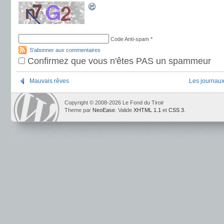
Code Anti-spam
*
S'abonner aux commentaires
Confirmez que vous n'êtes PAS un spammeur
Mauvais rêves
Les journaux 
Copyright © 2008-2026 Le Fond du Tiroir
Theme par
NeoEase
. Valide
XHTML 1.1
et
CSS 3
.