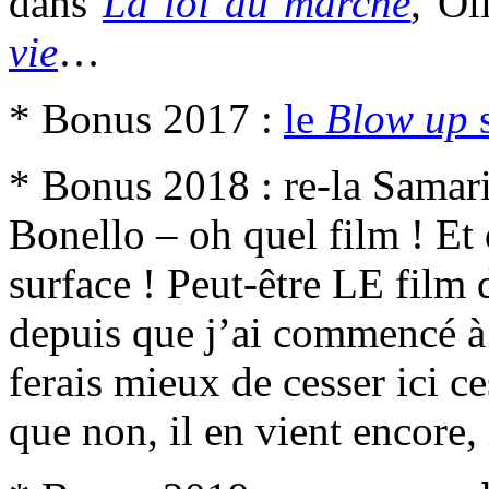
dans
La loi du marché
, Ol
vie
…
* Bonus 2017 :
le
Blow up
s
* Bonus 2018 : re-la Samar
Bonello – oh quel film ! Et 
surface ! Peut-être LE film
depuis que j’ai commencé à c
ferais mieux de cesser ici c
que non, il en vient encore, 