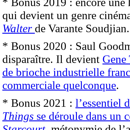
* Bonus 2019 : encore une h
qui devient un genre cinéma
Walter
de Varante Soudjian.
* Bonus 2020 : Saul Goodma
disparaître. Il devient
Gene 
de brioche industrielle fran
commerciale quelconque
.
* Bonus 2021 :
l’essentiel 
Things
se déroule dans un 
Starcourt
, métonymie de l’a