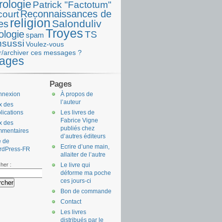
rologie
Patrick "Factotum"
Reconnaissances de
court
religion
Salonduliv
es
Troyes
ologie
TS
spam
nsussi
Voulez-vous
r/archiver ces messages ?
ages
Pages
nnexion
À propos de
l’auteur
x des
lications
Les livres de
Fabrice Vigne
x des
publiés chez
mmentaires
d’autres éditeurs
e de
Ecrire d’une main,
rdPress-FR
allaiter de l’autre
her :
Le livre qui
déforme ma poche
ces jours-ci
Bon de commande
Contact
Les livres
distribués par le