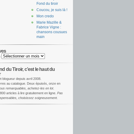
Fond du tiroir
Coucou, je suis là !
Mon credo
Marie Mazille &
Fabrice Vigne :
chansons cousues
main
ves
s
d du Tiroir, c’est le haut du
r
et blogueur depuis avril 2008.
ivres au catalogue. Deux épuisés, onze en
ous remarquables, achetez-les en lot
.
800 articles à lire gratuitement en ligne.
Pas
dispensables, choisissez soigneusement
.