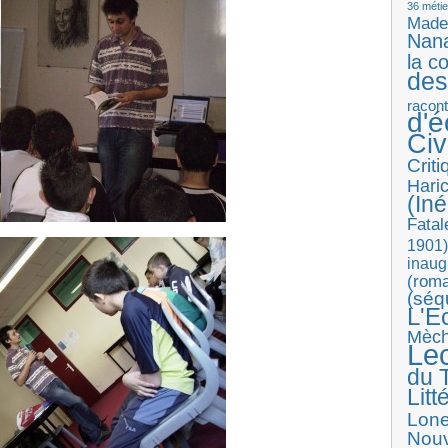
36 métie
Made
Nan
la c
des
racon
d'
Ci
Crit
Haric
(Iné
Fatal
1901)
inaug
(roma
(séq
L'E
Mèc
Le
du T
Litt
Lon
Nouv