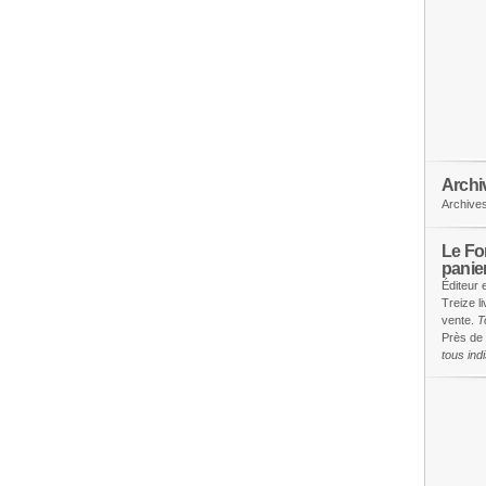
Archi
Archive
Le Fon
panie
Éditeur 
Treize l
vente.
T
Près de 
tous in