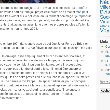
Néc
Ville
, la professeur de français qui m’invitait, accomplissait sa dernière
Dett
le voulait partir sur un joli projet, et le projet ce fut moi et
mon petit
Soci
etourne très volontiers la politesse en lui rendant hommage : je reproduis
lle a prononcé, en tremblant paraît-il, lors de son pot de départ. Ce
Viro
ents, était au moins aussi forte que mes propres paroles à l’attention
efface
excellente non-rentrée 2008.
Voy
Méta
septembre 1974 dans une classe du collège Jules Ferry de Briey, en
Co
 principaux, quelque 3000 élèves et 50 000 copies plus tard, me voici
Flu
pub
 Un ouvrage, tissé empiriquement au fil des années scolaires, et
aiment achevé. Au bout de tout ce temps, je me sens toujours
Flu
et ouvrage me semblent toujours lointaines, voire inaccessibles.
co
t je ne veux pas attendre et perdre le sentiment d’être encore et
Sit
lus pouvoir supporter les enfants. Ils ont changé, j’ai vieilli. Je
Wo
s, qui fait de cette profession quelque chose de spécial : le métier.
aire une dernière fois l’appel. Un appel particulier, pour convoquer
Recherc
ôtre, quelques élèves à la fois uniques et représentatifs de tous les
clats de rire, les yeux chagrins, la gentillesse, l’insolence, la
 habitée toutes ces années, et ne cesseront de m’habiter.
lèves lorrains :