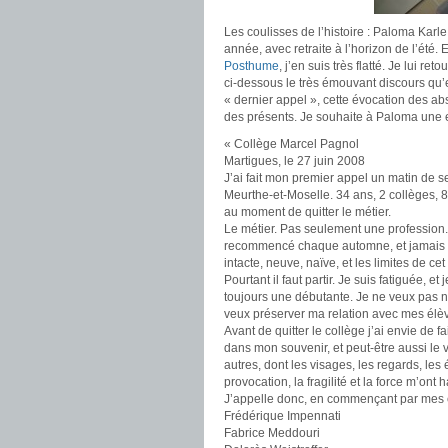
Les coulisses de l’histoire : Paloma Karle
année, avec retraite à l’horizon de l’été. El
Posthume
, j’en suis très flatté. Je lui r
ci-dessous le très émouvant discours qu’e
« dernier appel », cette évocation des abs
des présents. Je souhaite à Paloma une 
« Collège Marcel Pagnol
Martigues, le 27 juin 2008
J’ai fait mon premier appel un matin de 
Meurthe-et-Moselle. 34 ans, 2 collèges, 8
au moment de quitter le métier.
Le métier. Pas seulement une profession.
recommencé chaque automne, et jamais vr
intacte, neuve, naïve, et les limites de c
Pourtant il faut partir. Je suis fatiguée, e
toujours une débutante. Je ne veux pas ne p
veux préserver ma relation avec mes élève
Avant de quitter le collège j’ai envie de f
dans mon souvenir, et peut-être aussi le v
autres, dont les visages, les regards, les é
provocation, la fragilité et la force m’ont
J’appelle donc, en commençant par mes é
Frédérique Impennati
Fabrice Meddouri