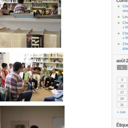
Comme
Chr
viv
Lou
Chr
« R
Chr
« R
Chr
pla
août 
L
3
10
17
24
31
« Juin
Étiqu