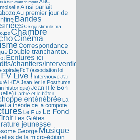
ABC
rs à faire avant de mourir
Ainsi parlait
moiselle
abozo
Au premier jour de
Bandes
onfine
sinées
Ce qui stimule ma
Chambre
touze
écho
Cinéma
visme
Correspondance
Double tranchant
ique
Dr.
Ecritures ici
ot
dits/chantiers/interventions)
e spirale
FdT (association loi
FV Live !
Interviouve
J'ai
Jean Ier le Posthume
uré IKEA
Jean II le Bon
n historique)
uelle)
L'arbre et le bâton
choppe enténébrée
La
he
La théorie de la compote
ctures
Le Fond
Le Flux
iroir
Les Giètes
érature jeunesse
Musique
esome George
elles de la micro-édition