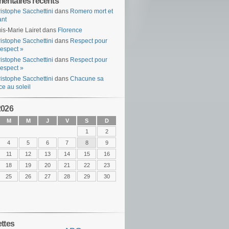
ntaires récents
istophe Sacchettini
dans
Romero mort et
ant
is-Marie Lairet
dans
Florence
istophe Sacchettini
dans
Respect pour
espect »
istophe Sacchettini
dans
Respect pour
espect »
istophe Sacchettini
dans
Chacune sa
ce au soleil
2026
M
M
J
V
S
D
1
2
4
5
6
7
8
9
11
12
13
14
15
16
18
19
20
21
22
23
25
26
27
28
29
30
ettes