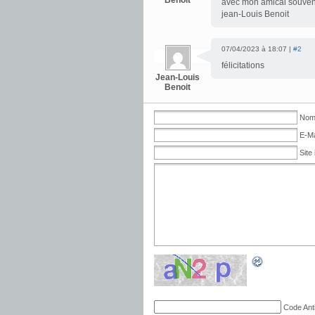
Benoit
avec mon amical souven
jean-Louis Benoit
07/04/2023 à 18:07 |
#2
félicitations
Jean-Louis
Benoit
Nom 
E-Ma
Site 
Code Ant