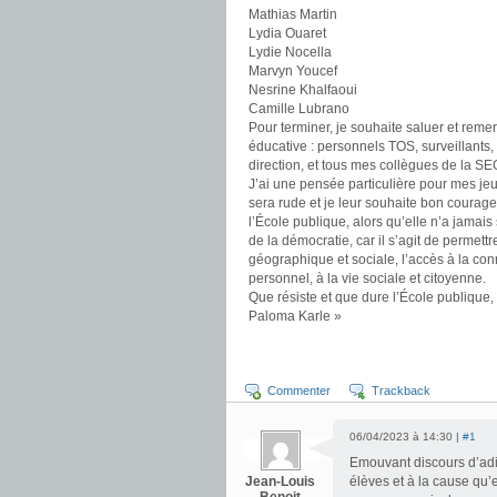
Mathias Martin
Lydia Ouaret
Lydie Nocella
Marvyn Youcef
Nesrine Khalfaoui
Camille Lubrano
Pour terminer, je souhaite saluer et remer
éducative : personnels TOS, surveillants, 
direction, et tous mes collègues de la SE
J’ai une pensée particulière pour mes jeun
sera rude et je leur souhaite bon courage
l’École publique, alors qu’elle n’a jamais 
de la démocratie, car il s’agit de permettr
géographique et sociale, l’accès à la c
personnel, à la vie sociale et citoyenne.
Que résiste et que dure l’École publique, 
Paloma Karle »
Commenter
Trackback
06/04/2023 à 14:30 |
#1
Emouvant discours d’adi
Jean-Louis
élèves et à la cause qu’