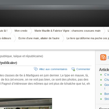
is là !
Mon credo
Marie Mazille & Fabrice Vigne : chansons cousues main
L
s éditeurs
Ecrire d’une main, allaiter de l’autre
Le livre qui déforme ma poche ces j
publique, laïque et républicaine)
épublicaine)
Articl
Allez aux commentaires
Commenter
C’e
 classes de 6e à Martigues en juin dernier. Le type en mauve, là,
 de tics (et encore, on ne voit pas bien, ce sont des photos, pas des
Cha
cel Pagnol d’intéresser des mômes qui ont plus de tchatche que lui, eh
Goo
!
Bor
Shi