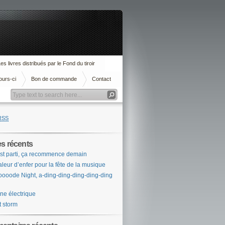
es livres distribués par le Fond du tiroir
ours-ci
Bon de commande
Contact
RSS
es récents
st parti, ça recommence demain
leur d’enfer pour la fête de la musique
ooode Night, a-ding-ding-ding-ding-ding
ne électrique
t storm