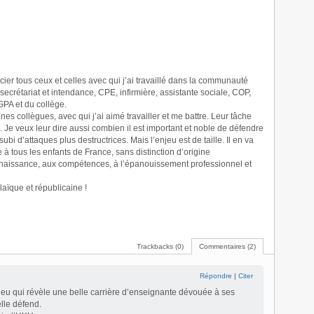
cier tous ceux et celles avec qui j’ai travaillé dans la communauté
secrétariat et intendance, CPE, infirmière, assistante sociale, COP,
GPA et du collège.
es collègues, avec qui j’ai aimé travailler et me battre. Leur tâche
. Je veux leur dire aussi combien il est important et noble de défendre
subi d’attaques plus destructrices. Mais l’enjeu est de taille. Il en va
e à tous les enfants de France, sans distinction d’origine
onnaissance, aux compétences, à l’épanouissement professionnel et
laïque et républicaine !
Trackbacks (0)
Commentaires (2)
Répondre
|
Citer
eu qui révèle une belle carrière d’enseignante dévouée à ses
elle défend.