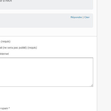
ir d’HKH
Répondre
|
Citer
(requis)
il (ne sera pas publié) (requis)
internet
i-spam
*