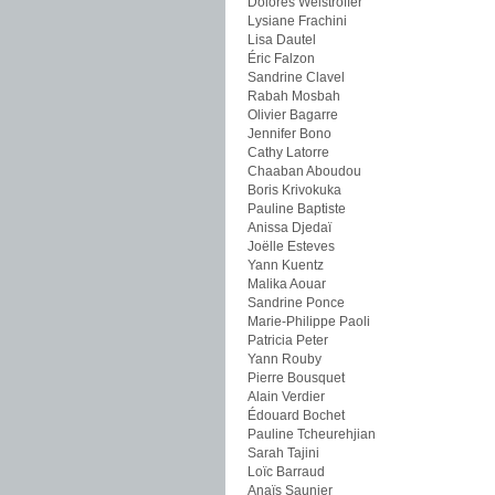
Dolorès Weistroffer
Lysiane Frachini
Lisa Dautel
Éric Falzon
Sandrine Clavel
Rabah Mosbah
Olivier Bagarre
Jennifer Bono
Cathy Latorre
Chaaban Aboudou
Boris Krivokuka
Pauline Baptiste
Anissa Djedaï
Joëlle Esteves
Yann Kuentz
Malika Aouar
Sandrine Ponce
Marie-Philippe Paoli
Patricia Peter
Yann Rouby
Pierre Bousquet
Alain Verdier
Édouard Bochet
Pauline Tcheurehjian
Sarah Tajini
Loïc Barraud
Anaïs Saunier