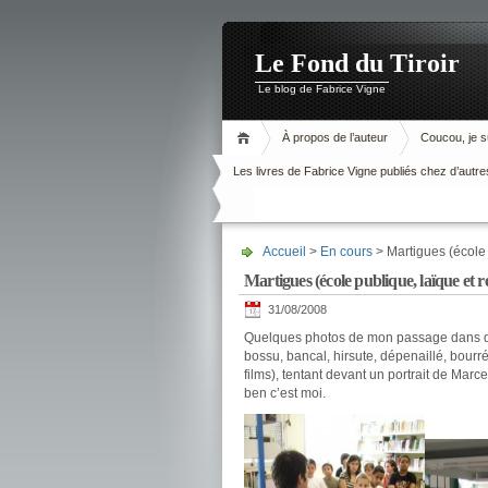
Le Fond du Tiroir
Le blog de Fabrice Vigne
À propos de l’auteur
Coucou, je su
Les livres de Fabrice Vigne publiés chez d’autre
Accueil
>
En cours
> Martigues (école 
Martigues (école publique, laïque et r
31/08/2008
Quelques photos de mon passage dans des
bossu, bancal, hirsute, dépenaillé, bourré
films), tentant devant un portrait de Mar
ben c’est moi.