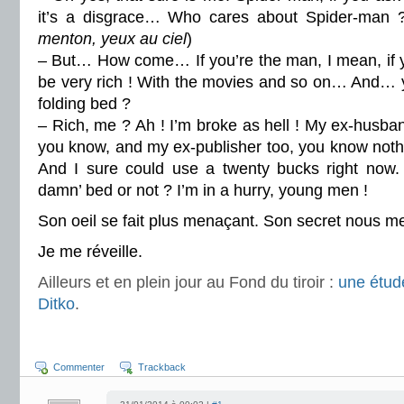
it’s a disgrace… Who cares about Spider-man ?
menton, yeux au ciel
)
– But… How come… If you’re the man, I mean, if y
be very rich ! With the movies and so on… And… y
folding bed ?
– Rich, me ? Ah ! I’m broke as hell ! My ex-husba
you know, and my ex-publisher too, you know noth
And I sure could use a twenty bucks right now.
damn’ bed or not ? I’m in a hurry, young men !
Son oeil se fait plus menaçant. Son secret nous m
Je me réveille.
Ailleurs et en plein jour au Fond du tiroir :
une étude
Ditko
.
Commenter
Trackback