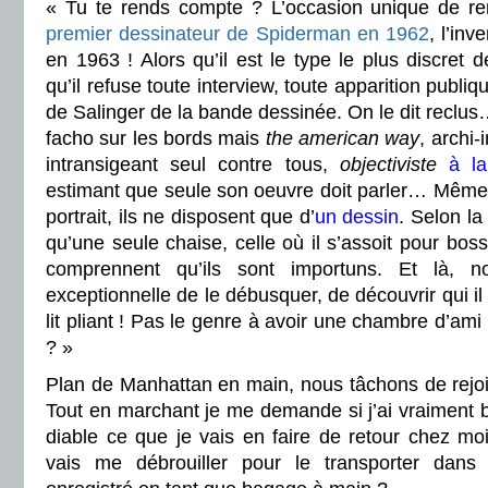
« Tu te rends compte ? L’occasion unique de r
premier dessinateur de Spiderman en 1962
, l’in
en 1963 ! Alors qu’il est le type le plus discret d
qu’il refuse toute interview, toute apparition publi
de Salinger de la bande dessinée. On le dit recl
facho sur les bords mais
the american way
, archi-
intransigeant seul contre tous,
objectiviste
à l
estimant que seule son oeuvre doit parler… Même 
portrait, ils ne disposent que d’
un dessin
. Selon la
qu’une seule chaise, celle où il s’assoit pour bosse
comprennent qu’ils sont importuns. Et là, 
exceptionnelle de le débusquer, de découvrir qui il
lit pliant ! Pas le genre à avoir une chambre d’ami 
? »
Plan de Manhattan en main, nous tâchons de rejoi
Tout en marchant je me demande si j’ai vraiment be
diable ce que je vais en faire de retour chez mo
vais me débrouiller pour le transporter dans l’