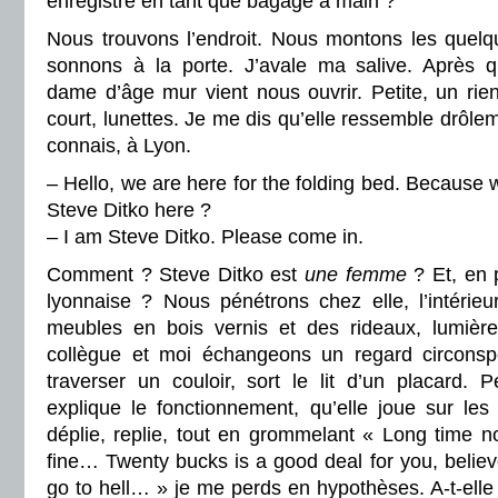
enregistré en tant que bagage à main ?
Nous trouvons l’endroit. Nous montons les quel
sonnons à la porte. J’avale ma salive. Après 
dame d’âge mur vient nous ouvrir. Petite, un rie
court, lunettes. Je me dis qu’elle ressemble drôlem
connais, à Lyon.
– Hello, we are here for the folding bed. Because 
Steve Ditko here ?
– I am Steve Ditko. Please come in.
Comment ? Steve Ditko est
une femme
? Et, en p
lyonnaise ? Nous pénétrons chez elle, l’intérieu
meubles en bois vernis et des rideaux, lumièr
collègue et moi échangeons un regard circonsp
traverser un couloir, sort le lit d’un placard. 
explique le fonctionnement, qu’elle joue sur les 
déplie, replie, tout en grommelant « Long time no 
fine… Twenty bucks is a good deal for you, believ
go to hell… » je me perds en hypothèses. A-t-ell