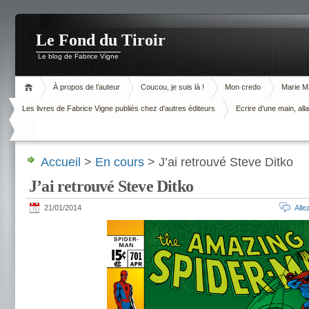
Le Fond du Tiroir
Le blog de Fabrice Vigne
À propos de l’auteur
Coucou, je suis là !
Mon credo
Marie M
Les livres de Fabrice Vigne publiés chez d’autres éditeurs
Ecrire d’une main, alla
Accueil
>
En cours
> J’ai retrouvé Steve Ditko
J’ai retrouvé Steve Ditko
21/01/2014
All