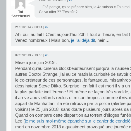
21/01/2014 à 00:02 |
#1
…Et à part ça, ça se prépare bien, la 4e saison « Fais-mo
Tof
Ca va aller ?? T’es sûr ?
Sacchettini
21/01/2014 à 00:04 |
#2
Ah, oui, au fait ! C’est aujourd’hui 20h ! Tout à l’heure, en fait !
Venez nombreux ! Mais bon,
je l’ai déjà dit
, hein…
07/07/2019 à 19:58 |
#3
Mise à jour juin 2019 :
Pendant qu’au cinéma blockbeusteurisent jusqu’à la nausée
autres Doctor Strange, j’ai eu ce matin la curiosité de savoir
le co-créateur de ces personnages, le fantasque, misanthrope 
dessinateur Steve Ditko. Surprise : en fait il est mort il y a u
la plus parfaite indifférence ! Et même de façon très sordide
il arrive aux vieillards reclus et misanthropes : comme il viva
appart de Manhattan, il a été retrouvé par la police (alertée pa
voisins) le 29 juin 2018, sans doute plusieurs jours après sa 
Quand on compare cette disparition au torrent d’éloges funè
Lee (
je me suis moi-même épanché sur le cahier de condol
mort en novembre 2018 a quasiment provoqué une journée d