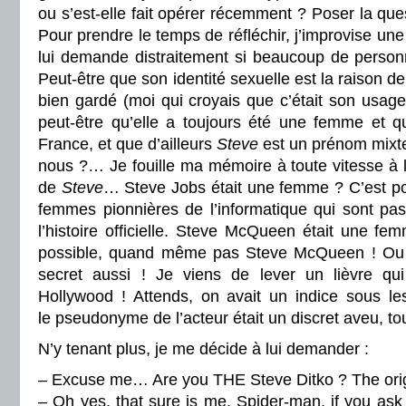
ou s’est-elle fait opérer récemment ? Poser la que
Pour prendre le temps de réfléchir, j’improvise une 
lui demande distraitement si beaucoup de personn
Peut-être que son identité sexuelle est la raison de
bien gardé (moi qui croyais que c’était son usag
peut-être qu’elle a toujours été une femme et qu
France, et que d’ailleurs
Steve
est un prénom mix
nous ?… Je fouille ma mémoire à toute vitesse à 
de
Steve
… Steve Jobs était une femme ? C’est poss
femmes pionnières de l’informatique qui sont pa
l’histoire officielle. Steve McQueen était une f
possible, quand même pas Steve McQueen ! Ou a
secret aussi ! Je viens de lever un lièvre qui 
Hollywood ! Attends, on avait un indice sous le
le pseudonyme de l’acteur était un discret aveu, t
N’y tenant plus, je me décide à lui demander :
– Excuse me… Are you THE Steve Ditko ? The origi
– Oh yes, that sure is me. Spider-man, if you ask 