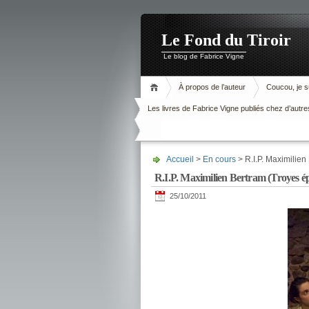
Le Fond du Tiroir
Le blog de Fabrice Vigne
À propos de l’auteur
Coucou, je su
Les livres de Fabrice Vigne publiés chez d’autre
Accueil
>
En cours
> R.I.P. Maximilien
R.I.P. Maximilien Bertram (Troyes ép
25/10/2011