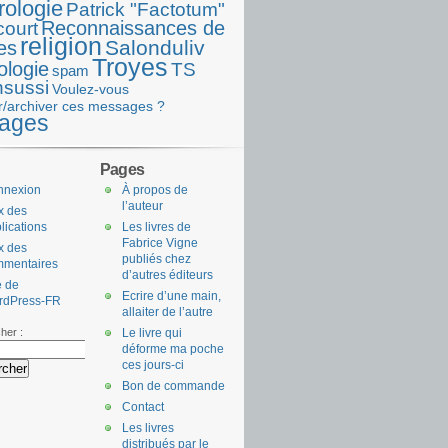
rologie
Patrick "Factotum"
Reconnaissances de
court
religion
Salonduliv
es
Troyes
ologie
TS
spam
nsussi
Voulez-vous
r/archiver ces messages ?
ages
Pages
nnexion
À propos de
l’auteur
x des
lications
Les livres de
Fabrice Vigne
x des
publiés chez
mmentaires
d’autres éditeurs
e de
Ecrire d’une main,
rdPress-FR
allaiter de l’autre
her :
Le livre qui
déforme ma poche
ces jours-ci
Bon de commande
Contact
Les livres
distribués par le