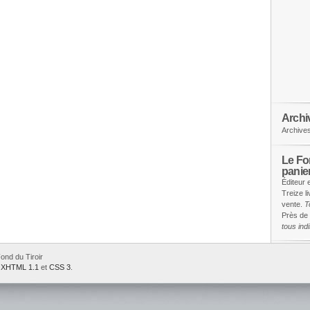
Archi
Archive
Le Fon
panie
Éditeur 
Treize l
vente.
T
Près de 
tous in
ond du Tiroir
e
XHTML 1.1
et
CSS 3
.