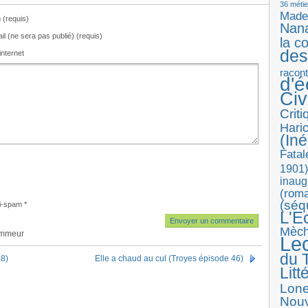
36 métie
Made
(requis)
Nan
il (ne sera pas publié) (requis)
la c
des
internet
racon
d'
Ci
Crit
Haric
(Iné
Fatal
1901)
inaug
(roma
(séq
i-spam
*
L'E
Mèc
ammeur
Le
du T
48)
Elle a chaud au cul (Troyes épisode 46)
Litt
Lon
Nouv