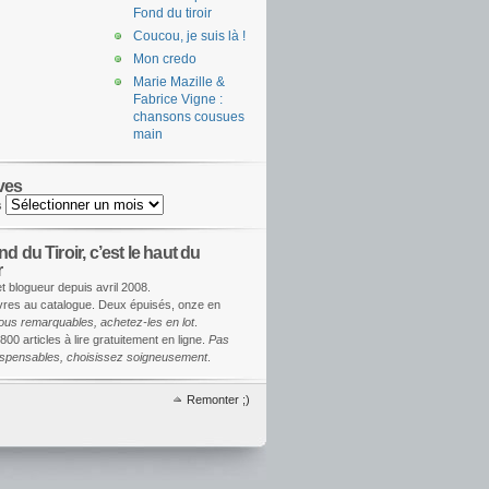
Fond du tiroir
Coucou, je suis là !
Mon credo
Marie Mazille &
Fabrice Vigne :
chansons cousues
main
ves
s
d du Tiroir, c’est le haut du
r
et blogueur depuis avril 2008.
ivres au catalogue. Deux épuisés, onze en
ous remarquables, achetez-les en lot
.
800 articles à lire gratuitement en ligne.
Pas
dispensables, choisissez soigneusement
.
Remonter ;)