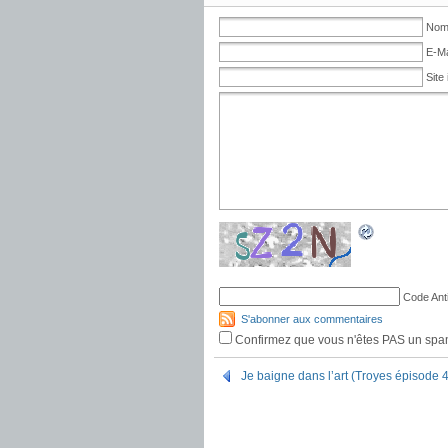
Nom 
E-Ma
Site 
Code Ant
S'abonner aux commentaires
Confirmez que vous n'êtes PAS un sp
Je baigne dans l’art (Troyes épisode 