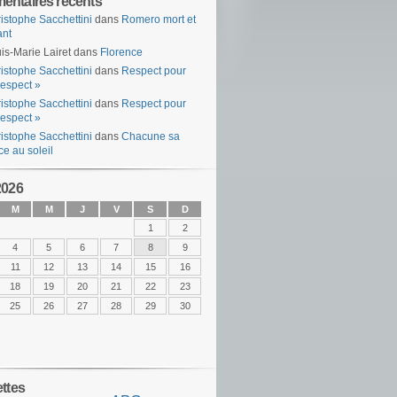
ntaires récents
istophe Sacchettini
dans
Romero mort et
ant
is-Marie Lairet
dans
Florence
istophe Sacchettini
dans
Respect pour
espect »
istophe Sacchettini
dans
Respect pour
espect »
istophe Sacchettini
dans
Chacune sa
ce au soleil
2026
M
M
J
V
S
D
1
2
4
5
6
7
8
9
11
12
13
14
15
16
18
19
20
21
22
23
25
26
27
28
29
30
ettes