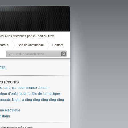
es livres distribués par le Fond du tiroir
ours-ci
Bon de commande
Contact
RSS
es récents
st parti, ça recommence demain
leur d’enfer pour la fête de la musique
ooode Night, a-ding-ding-ding-ding-ding
ne électrique
t storm