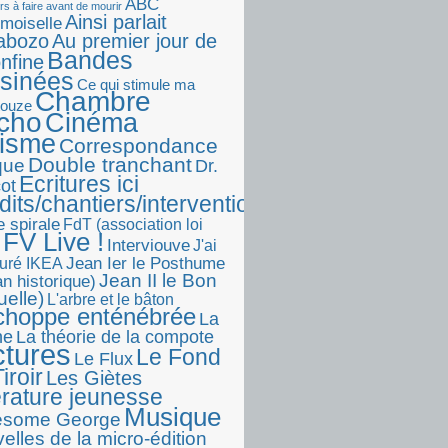
ABC
rs à faire avant de mourir
Ainsi parlait
moiselle
abozo
Au premier jour de
Bandes
onfine
sinées
Ce qui stimule ma
Chambre
touze
écho
Cinéma
visme
Correspondance
Double tranchant
ique
Dr.
Ecritures ici
ot
dits/chantiers/interventions)
e spirale
FdT (association loi
FV Live !
Interviouve
J'ai
Jean Ier le Posthume
uré IKEA
Jean II le Bon
n historique)
uelle)
L'arbre et le bâton
choppe enténébrée
La
he
La théorie de la compote
ctures
Le Fond
Le Flux
iroir
Les Giètes
érature jeunesse
Musique
esome George
elles de la micro-édition