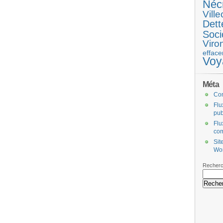
Néc
Ville
Dett
Soci
Viro
efface
Voy
Méta
Co
Flu
pub
Flu
co
Sit
Wo
Recherc