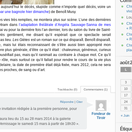
Comme
Chr
s aujourd’hui le décès, stupide comme n’importe quel décès, voire un
viv
er par une bagnole hier dimanche
) de Benoît Musy.
Lou
es vies très remplies, ne montera plus sur scène. L’une des dernières
Chr
Bertram dans
l’adaptation théâtrale d’Angéla Sauvage-Sanna de mes
« R
i vu pour la dernière fois l’an dernier, lors du salon du livre de Saint-
Chr
rès gentiment, me disant qu’il espérait que ce spectacle serait
« R
as lieu.
Les Giètes
est un roman sur ce qui disparaît. Benoît disparaît.
, mais lui étais reconnaissant de s’être aussi bien approprié mon
Chr
plus générale, d’être ce qu’il était : chaleureux, généreux, curieux
pla
muséifiait pas, mais qu’il ranimait au contraire à chaque mot. Ce qu’il
e rôle, mais surtout ce qu’il fallait pour rendre le cours de la vie plus
août 
delaire, la date de première était déjà fixée, mars 2012, cela ne sera
s proches, de sang ou d’art.
L
3
10
Trackbacks (0)
Commentaires (1)
17
24
Répondre
|
Citer
31
 invitation rédigée à la première personne, pour
Fondeur de
« Juin
Tiroir
aura lieu du 15 au 28 mars 2014 à la galerie
 Vernissage le samedi 15 mars à partir de 18h30 ».
Étiqu