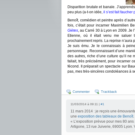
Disparition brutale et banale. J’apprend
peu plus (a-t-on idée,
il s’est fait fauch
Benoît, comédien et peintre après d’autr
fois, c’était pour incarner Maximilien 
Giètes
, au Carré 30 à Lyon en 2009. Je l’a
Etienne, où il était venu me saluer t
prochainement repris. La reprise n’aura p
Je suis ému. Je le connaissais à peine
personnage. Reconnaissant d’une manière 
des autres, riche d’une culture qu’il ne 
fallait, très précisément, pour incarner c
fécond. Il préparait un spectacle sur Bau
pas, mes très-sincères condoléances à se
Commenter
Trackback
11/03/2014 à 09:11 |
#1
11 mars 2014 : je reçois une émouvante
une
exposition des tableaux de Benoît
.
« L’exposition prévue pour mes 80 ans 
Artigone, 13 rue Juiverie, 69005 Lyon.