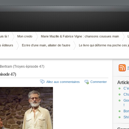
is là !
Mon credo
Marie Mazille & Fabrice Vigne : chansons cousues main
L
s éditeurs
Ecrire d’une main, allaiter de l’autre
Le livre qui déforme ma poche ces j
 Bertram (Troyes épisode 47)
isode 47)
Articl
Allez aux commentaires
Commenter
C’e
Cha
Goo
!
Bor
Shi