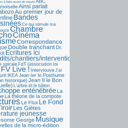
ABC
rs à faire avant de mourir
Ainsi parlait
moiselle
abozo
Au premier jour de
Bandes
onfine
sinées
Ce qui stimule ma
Chambre
touze
écho
Cinéma
visme
Correspondance
Double tranchant
ique
Dr.
Ecritures ici
ot
dits/chantiers/interventions)
e spirale
FdT (association loi
FV Live !
Interviouve
J'ai
Jean Ier le Posthume
uré IKEA
Jean II le Bon
n historique)
uelle)
L'arbre et le bâton
choppe enténébrée
La
he
La théorie de la compote
ctures
Le Fond
Le Flux
iroir
Les Giètes
érature jeunesse
Musique
esome George
elles de la micro-édition