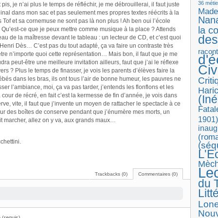
36 métie
s, je n’ai plus le temps de réfléchir, je me débrouillerai, il faut juste
Made
iginal dans mon sac et pas seulement mes propres textes réécrits à la
Nan
s Tof et sa cornemuse ne sont pas là non plus ! Ah ben oui l’école
la c
 ! Qu’est-ce que je peux mettre comme musique à la place ? Attends
des
reau de la maîtresse devant le tableau : un lecteur de CD, et c’est quoi
Henri Dès… C’est pas du tout adapté, ça va faire un contraste très
racon
a être n’importe quoi cette représentation… Mais bon, il faut que je me
d'
a peut-être une meilleure invitation ailleurs, faut que j’ai le réflexe
Ci
 flyers ? Plus le temps de finasser, je vois les parents d’élèves faire la
ébés dans les bras, ils ont tous l’air de bonne humeur, les pauvres ne
Crit
sser l’ambiance, moi, ça va pas tarder, j’entends les flonflons et les
Haric
our de récré, en fait c’est la kermesse de fin d’année, je vois dans
(Iné
rve, vite, il faut que j’invente un moyen de rattacher le spectacle à ce
Fatal
er sur des boîtes de conserve pendant que j’énumère mes morts, un
1901)
it marcher, allez on y va, aux grands maux…
inaug
(roma
chettini.
(séq
L'E
Mèc
Le
Trackbacks (0)
Commentaires (0)
du T
Litt
Lon
Nouv
(requis)