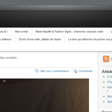
is là !
Mon credo
Marie Mazille & Fabrice Vigne : chansons cousues main
L
s éditeurs
Ecrire d’une main, allaiter de l’autre
Le livre qui déforme ma poche ces j
lieu scolaire
Articl
Allez aux commentaires
Commenter
C’e
Cha
Goo
!
Bor
Shi