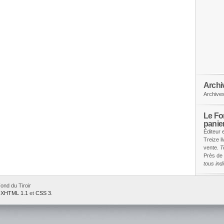
Archi
Archive
Le Fon
panie
Éditeur 
Treize l
vente.
T
Près de 
tous in
ond du Tiroir
e
XHTML 1.1
et
CSS 3
.