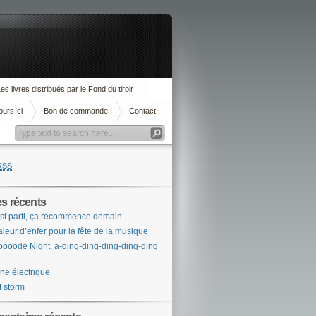
es livres distribués par le Fond du tiroir
ours-ci
Bon de commande
Contact
RSS
es récents
st parti, ça recommence demain
leur d’enfer pour la fête de la musique
ooode Night, a-ding-ding-ding-ding-ding
ne électrique
t storm