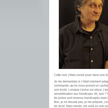
Cette nuit, j’étais censé jouer dans une 
Je me demandais si c’était vraiment adap
commande, qu’on nous promet un cachet, 
une école. Lorsque j’arrive sur place, j’
sensibilisation aux handicaps
. Ah, bon ?
de poilus sont revenus handicapés mais 
Bon, je ne discute pas, je me prépare, j’
de récré. Mais merde, me voilà en solo po