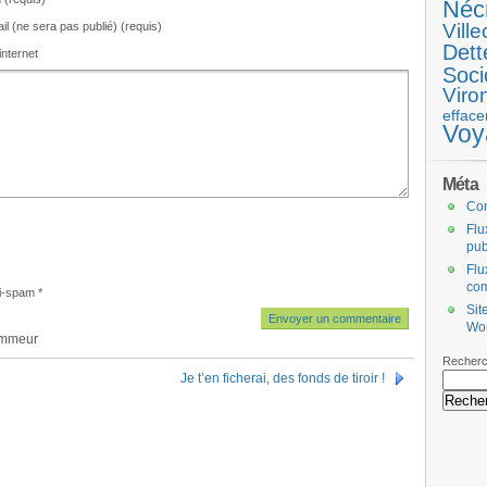
Néc
il (ne sera pas publié) (requis)
Ville
Dett
internet
Soci
Viro
efface
Voy
Méta
Co
Flu
pub
Flu
co
i-spam
*
Sit
Wo
ammeur
Recherc
Je t’en ficherai, des fonds de tiroir !