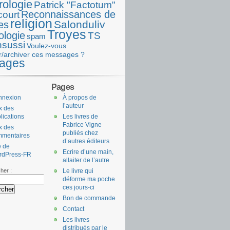
rologie
Patrick "Factotum"
Reconnaissances de
court
religion
Salonduliv
es
Troyes
ologie
TS
spam
nsussi
Voulez-vous
r/archiver ces messages ?
ages
Pages
nnexion
À propos de
l’auteur
x des
lications
Les livres de
Fabrice Vigne
x des
publiés chez
mmentaires
d’autres éditeurs
e de
Ecrire d’une main,
rdPress-FR
allaiter de l’autre
her :
Le livre qui
déforme ma poche
ces jours-ci
Bon de commande
Contact
Les livres
distribués par le