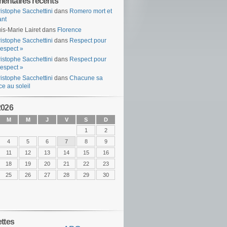
ntaires récents
istophe Sacchettini
dans
Romero mort et
ant
is-Marie Lairet
dans
Florence
istophe Sacchettini
dans
Respect pour
espect »
istophe Sacchettini
dans
Respect pour
espect »
istophe Sacchettini
dans
Chacune sa
ce au soleil
2026
M
M
J
V
S
D
1
2
4
5
6
7
8
9
11
12
13
14
15
16
18
19
20
21
22
23
25
26
27
28
29
30
ettes