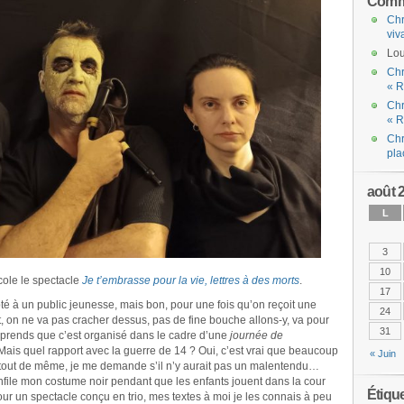
Comme
Chr
viv
Lou
Chr
« R
Chr
« R
Chr
pla
août 
L
3
10
école le spectacle
Je t’embrasse pour la vie, lettres à des morts
.
17
té à un public jeunesse, mais bon, pour une fois qu’on reçoit une
24
on ne va pas cracher dessus, pas de fine bouche allons-y, va pour
31
apprends que c’est organisé dans le cadre d’une
journée de
 Mais quel rapport avec la guerre de 14 ? Oui, c’est vrai que beaucoup
« Juin
tout de même, je me demande s’il n’y aurait pas un malentendu…
enfile mon costume noir pendant que les enfants jouent dans la cour
Étiqu
ur un spectacle conçu en trio, mes textes à moi je les connais à peu