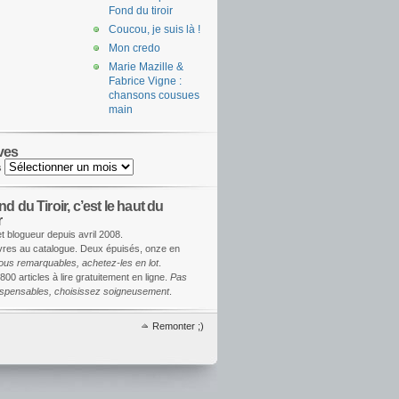
Fond du tiroir
Coucou, je suis là !
Mon credo
Marie Mazille &
Fabrice Vigne :
chansons cousues
main
ves
s
d du Tiroir, c’est le haut du
r
et blogueur depuis avril 2008.
ivres au catalogue. Deux épuisés, onze en
ous remarquables, achetez-les en lot
.
800 articles à lire gratuitement en ligne.
Pas
dispensables, choisissez soigneusement
.
Remonter ;)