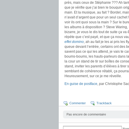
près, mais ceux de Stéphanie ??? Ah tant pi
que je vérifie que j’ai bien le bouquin or
main. Et la musique, au fait ? Bordel, mai
n’avait d’argent que pour un seul cachet
voir ils ont quoi sous la main ? Sur le bu
les albums à disposition ? Steve Waring, 
bizarre, je vous le dis tout de suite ça v
répète que c’est payé, et que ça nous vaudr
effet domino
, ah au fait je les ai pris les
queue devant l’entrée, certains ont des b
savent pas ce qui les attend, je vais te ca
boums-boums, les hauts-parleurs dans la c
la cour un stand de tir sur boîtes de conse
stand, inviter les parents d’élèves à tir
semblant de cohérence rétabli, ça pourra
Heureusement, sur ce je me réveille.
En guise de postface
, par Christophe Sac
Commenter
Trackback
Pas encore de commentaire
Nom 