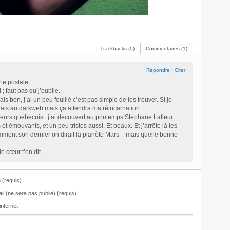
Trackbacks (0)
Commentaires (1)
Répondre
|
Citer
te postale.
 ; faut pas qu’j’oublie.
is bon, j’ai un peu fouillé c’est pas simple de les trouver. Si je
rais au darkweb mais ça attendra ma réincarnation.
teurs québécois : j’ai découvert au printemps Stéphane Lafleur.
 et émouvants, et un peu tristes aussi. Et beaux. Et j’arrête là les
amment son dernier on dirait la planète Mars – mais quelle bonne
le cœur t’en dit.
(requis)
il (ne sera pas publié) (requis)
internet