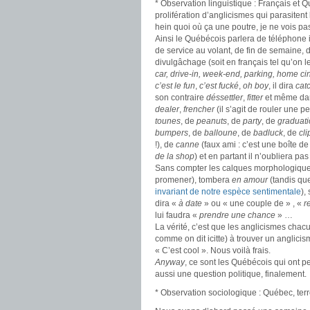
* Observation linguistique : Français et Q
prolifération d’anglicismes qui parasitent
hein quoi où ça une poutre, je ne vois pas
Ainsi le Québécois parlera de téléphone 
de service au volant, de fin de semaine,
divulgâchage (soit en français tel qu’on 
car, drive-in, week-end, parking, home c
c’est le fun
,
c’est fucké
,
oh boy
, il dira
cat
son contraire
déssettler
,
fitter
et même dan
dealer
,
frencher
(il s’agit de rouler une pe
tounes
, de
peanuts
, de
party
, de
graduat
bumpers
, de
balloune
, de
badluck
, de
cli
!), de
canne
(faux ami : c’est une boîte de
de la shop
) et en partant il n’oubliera pa
Sans compter les calques morphologique
promener), tombera
en amour
(tandis qu
invariant de notre espèce sentimentale
),
dira «
à date
» ou « une couple de » , «
r
lui faudra «
prendre une chance
» …
La vérité, c’est que les anglicismes chac
comme on dit icitte) à trouver un anglici
« C’est cool ». Nous voilà frais.
Anyway
, ce sont les Québécois qui ont 
aussi une question politique, finalement.
* Observation sociologique : Québec, terr