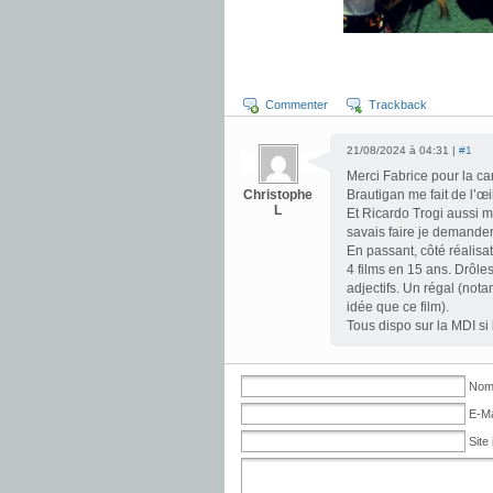
Commenter
Trackback
21/08/2024 à 04:31 |
#1
Merci Fabrice pour la car
Christophe
Brautigan me fait de l’œil
L
Et Ricardo Trogi aussi ma
savais faire je demande
En passant, côté réalisa
4 films en 15 ans. Drôles
adjectifs. Un régal (not
idée que ce film).
Tous dispo sur la MDI si 
Nom 
E-Ma
Site 