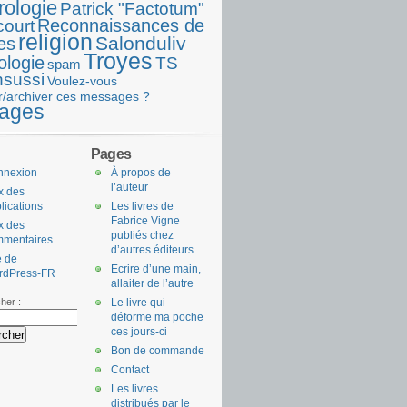
rologie
Patrick "Factotum"
Reconnaissances de
court
religion
Salonduliv
es
Troyes
ologie
TS
spam
nsussi
Voulez-vous
r/archiver ces messages ?
ages
Pages
nnexion
À propos de
l’auteur
x des
lications
Les livres de
Fabrice Vigne
x des
publiés chez
mmentaires
d’autres éditeurs
e de
Ecrire d’une main,
rdPress-FR
allaiter de l’autre
her :
Le livre qui
déforme ma poche
ces jours-ci
Bon de commande
Contact
Les livres
distribués par le