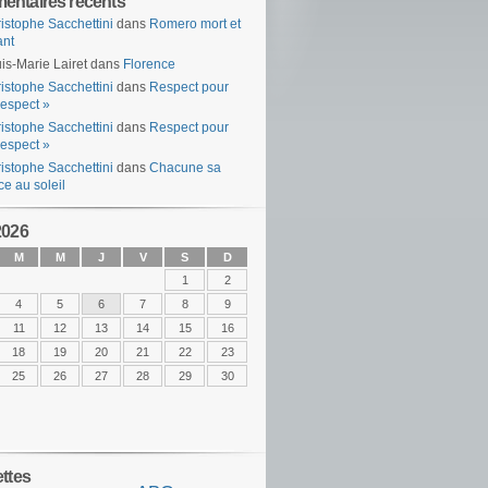
ntaires récents
istophe Sacchettini
dans
Romero mort et
ant
is-Marie Lairet
dans
Florence
istophe Sacchettini
dans
Respect pour
espect »
istophe Sacchettini
dans
Respect pour
espect »
istophe Sacchettini
dans
Chacune sa
ce au soleil
2026
M
M
J
V
S
D
1
2
4
5
6
7
8
9
11
12
13
14
15
16
18
19
20
21
22
23
25
26
27
28
29
30
ettes