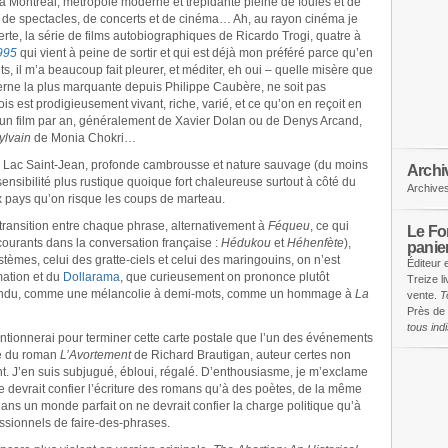
Montréal, métropole moderne et trépidante pleine de foules et de
res de spectacles, de concerts et de cinéma… Ah, au rayon cinéma je
te, la série de films autobiographiques de Ricardo Trogi, quatre à
995
qui vient à peine de sortir et qui est déjà mon préféré parce qu’en
, il m’a beaucoup fait pleurer, et méditer, eh oui – quelle misère que
erne la plus marquante depuis Philippe Caubère, ne soit pas
s est prodigieusement vivant, riche, varié, et ce qu’on en reçoit en
 à un film par an, généralement de Xavier Dolan ou de Denys Arcand,
lvain
de Monia Chokri…
u Lac Saint-Jean, profonde cambrousse et nature sauvage (du moins
Archi
sensibilité plus rustique quoique fort chaleureuse surtout à côté du
Archive
x pays qu’on risque les coups de marteau.
 transition entre chaque phrase, alternativement à
Féqueu
, ce qui
Le Fon
courants dans la conversation française :
Hédukou
et
Héhenfète
),
panie
èmes, celui des gratte-ciels et celui des maringouins, on n’est
Éditeur 
mation et du
Dollarama
, que curieusement on prononce plutôt
Treize l
endu, comme une mélancolie à demi-mots, comme un hommage à
La
vente.
T
Près de 
tous in
ntionnerai pour terminer cette carte postale que l’un des événements
re du roman
L’Avortement
de Richard Brautigan, auteur certes non
. J’en suis subjugué, ébloui, régalé. D’enthousiasme, je m’exclame
 devrait confier l’écriture des romans qu’à des poètes, de la même
ns un monde parfait on ne devrait confier la charge politique qu’à
essionnels de faire-des-phrases.