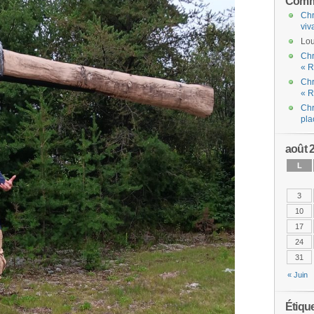
Comme
Chr
viv
Lou
Chr
« R
Chr
« R
Chr
pla
août 
L
3
10
17
24
31
« Juin
Étiqu