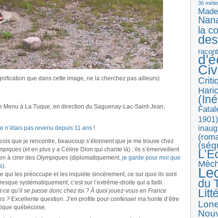
36 métie
Made
Nan
la c
des
racon
d'
Ci
 signification que dans cette image, ne la cherchez pas ailleurs)
Crit
Haric
(Iné
ce Menu à La Tuque, en direction du Saguenay-Lac-Saint-Jean,
Fatal
1901)
inaug
e n’étais pas revenu depuis 11 ans
!
(roma
écois que je rencontre, beaucoup s’étonnent que je me trouve chez
(séq
ympiques
(et en plus y a Céline Dion qui chante là) ; ils s’émerveillent
L'E
ien à cirer des
Olympiques
(diplomatiquement,
je garde pour moi que
Mèc
s
).
Le
ce qui les préoccupe et les inquiète sincèrement, ce sur quoi ils sont
du T
sque systématiquement, c’est sur l’extrême-droite qui a failli
Litt
t-ce qu’il se passe donc chez toi ? À quoi jouez-vous en France
es ?
Excellente question. J’en profite pour confesser ma honte d’être
Lon
itique québécoise.
Nouv