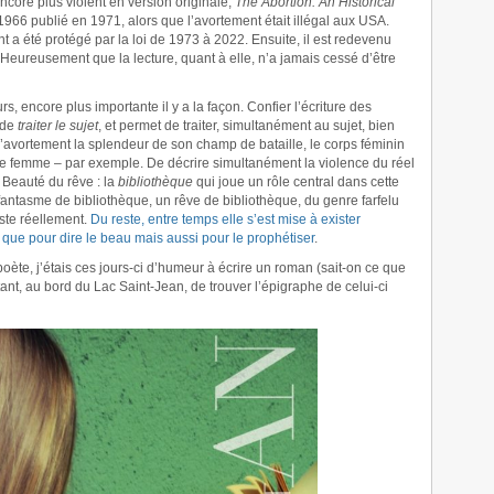
, encore plus violent en version originale,
The Abortion: An Historical
1966 publié en 1971, alors que l’avortement était illégal aux USA.
a été protégé par la loi de 1973 à 2022. Ensuite, il est redevenu
 Heureusement que la lecture, quant à elle, n’a jamais cessé d’être
rs, encore plus importante il y a la façon. Confier l’écriture des
 de
traiter le sujet
, et permet de traiter, simultanément au sujet, bien
’avortement la splendeur de son champ de bataille, le corps féminin
une femme – par exemple. De décrire simultanément la violence du réel
 Beauté du rêve : la
bibliothèque
qui joue un rôle central dans cette
 fantasme de bibliothèque, un rêve de bibliothèque, du genre farfelu
iste réellement.
Du reste, entre temps elle s’est mise à exister
 que pour dire le beau mais aussi pour le prophétiser
.
poète, j’étais ces jours-ci d’humeur à écrire un roman (sait-on ce que
stant, au bord du Lac Saint-Jean, de trouver l’épigraphe de celui-ci