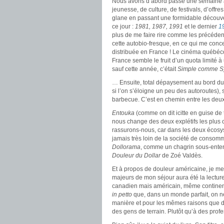
Nous avons d’abord passé une semaine à 
jeunesse, de culture, de festivals, d’off
glane en passant une formidable découver
ce jour :
1981, 1987, 1991
et le dernier
1
plus de me faire rire comme les précédents
cette autobio-fresque, en ce qui me conc
distribuée en France ! Le cinéma québécoi
France semble le fruit d’un quota limité
sauf cette année, c’était
Simple comme Sy
… Ensuite, total dépaysement au bord d
si l’on s’éloigne un peu des autoroutes), 
barbecue. C’est en chemin entre les deu
Entouka
(comme on dit icitte en guise de
nous change des deux explétifs les plus 
rassurons-nous, car dans les deux écosyst
jamais très loin de la société de consom
Dollorama
, comme un chagrin sous-ent
Douleur du Dollar
de Zoé Valdès.
Et à propos de douleur américaine, je me
majeurs de mon séjour aura été la lectu
canadien mais américain, même continent
in petto
que, dans un monde parfait, on ne
manière et pour les mêmes raisons que da
des gens de terrain. Plutôt qu’à des prof