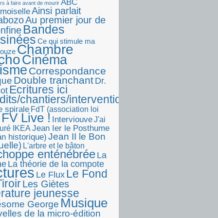
ABC
rs à faire avant de mourir
Ainsi parlait
moiselle
abozo
Au premier jour de
Bandes
onfine
sinées
Ce qui stimule ma
Chambre
touze
écho
Cinéma
visme
Correspondance
Double tranchant
ique
Dr.
Ecritures ici
ot
dits/chantiers/interventions)
e spirale
FdT (association loi
FV Live !
Interviouve
J'ai
Jean Ier le Posthume
uré IKEA
Jean II le Bon
n historique)
uelle)
L'arbre et le bâton
choppe enténébrée
La
he
La théorie de la compote
ctures
Le Fond
Le Flux
iroir
Les Giètes
érature jeunesse
Musique
esome George
elles de la micro-édition