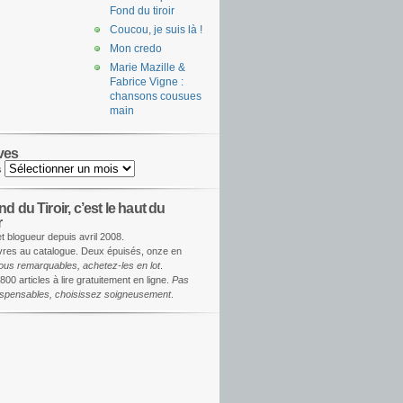
Fond du tiroir
Coucou, je suis là !
Mon credo
Marie Mazille &
Fabrice Vigne :
chansons cousues
main
ves
s
d du Tiroir, c’est le haut du
r
et blogueur depuis avril 2008.
ivres au catalogue. Deux épuisés, onze en
ous remarquables, achetez-les en lot
.
800 articles à lire gratuitement en ligne.
Pas
dispensables, choisissez soigneusement
.