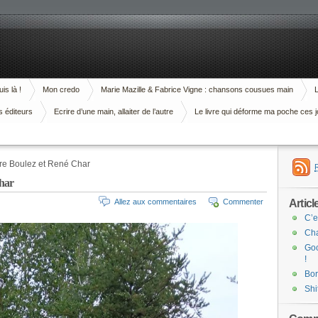
is là !
Mon credo
Marie Mazille & Fabrice Vigne : chansons cousues main
L
s éditeurs
Ecrire d’une main, allaiter de l’autre
Le livre qui déforme ma poche ces j
e Boulez et René Char
har
Articl
Allez aux commentaires
Commenter
C’e
Cha
Goo
!
Bor
Shi