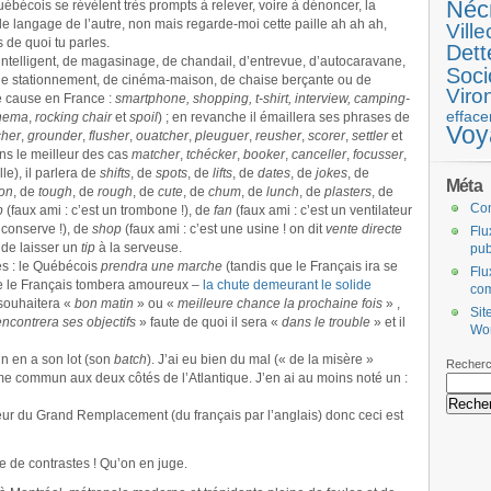
Néc
uébécois se révèlent très prompts à relever, voire à dénoncer, la
 le langage de l’autre, non mais regarde-moi cette paille ah ah ah,
Ville
 de quoi tu parles.
Dett
intelligent, de magasinage, de chandail, d’entrevue, d’autocaravane,
Soci
 de stationnement, de cinéma-maison, de chaise berçante ou de
Viro
le cause en France :
smartphone, shopping, t-shirt, interview, camping-
efface
inema
,
rocking chair
et
spoil
) ; en revanche il émaillera ses phrases de
Voy
cher
,
grounder
,
flusher
,
ouatcher
,
pleuguer
,
reusher
,
scorer
,
settler
et
s le meilleur des cas
matcher
,
tchécker
,
booker
,
canceller
,
focusser
,
lle), il parlera de
shifts
, de
spots
, de
lifts
, de
dates
, de
jokes
, de
Méta
ion
, de
tough
, de
rough
, de
cute
, de
chum
, de
lunch
, de
plasters
, de
Co
p
(faux ami : c’est un trombone !), de
fan
(faux ami : c’est un ventilateur
 conserve !), de
shop
(faux ami : c’est une usine ! on dit
vente directe
Flu
s de laisser un
tip
à la serveuse.
pub
s : le Québécois
prendra une marche
(tandis que le Français ira se
Flu
e le Français tombera amoureux –
la chute demeurant le solide
co
 souhaitera «
bon matin
» ou «
meilleure chance la prochaine fois
» ,
Sit
encontrera ses objectifs
» faute de quoi il sera «
dans le trouble
» et il
Wo
un en a son lot (son
batch
). J’ai eu bien du mal (« de la misère »
Recherc
sme commun aux deux côtés de l’Atlantique. J’en ai au moins noté un :
peur du Grand Remplacement (du français par l’anglais) donc ceci est
e de contrastes ! Qu’on en juge.