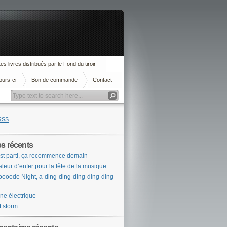
es livres distribués par le Fond du tiroir
ours-ci
Bon de commande
Contact
RSS
es récents
st parti, ça recommence demain
leur d’enfer pour la fête de la musique
ooode Night, a-ding-ding-ding-ding-ding
ne électrique
t storm