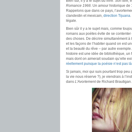
Bien sûr, il y a le sujet du livre. Son titre
Romance 1966
. Un amour historique de 
Rappelons que dans ce pays, l’avortement 
clandestin et mexicain,
direction Tijuana
.
légale.
Bien sûr il y a le sujet mais, comme toujou
romans aux poètes évite de se contenter
des choses. De décrire simultanément à l
et les façons de l’habiter quand on est 
et la beauté du rêve – par autre exemple.
histoire est une idée de bibliothèque, un
mais dont on aimerait soudain qu’elle ex
réellement puisque la poésie n’est pas là
Si jamais, moi qui suis pourtant trop peu 
la vie nous réserve ?), je viendrais à l’in
dans
L’Avortement
de Richard Brautigan.