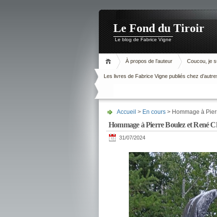
Le Fond du Tiroir
Le blog de Fabrice Vigne
À propos de l’auteur
Coucou, je su
Les livres de Fabrice Vigne publiés chez d’autre
Accueil
>
En cours
> Hommage à Pierr
Hommage à Pierre Boulez et René C
31/07/2024