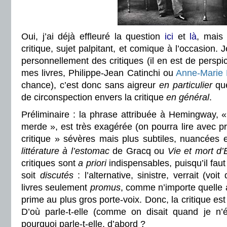
Oui, j’ai déjà effleuré la question
ici
et
là
, mais
critique, sujet palpitant, et comique à l’occasion. 
personnellement des critiques (il en est de perspi
mes livres, Philippe-Jean Catinchi ou
Anne-Marie 
chance), c’est donc sans aigreur
en particulier
que
de circonspection envers la critique
en général
.
Préliminaire : la phrase attribuée à Hemingway, « 
merde », est très exagérée (on pourra lire avec pro
critique » sévères mais plus subtiles, nuancée
littérature à l’estomac
de Gracq ou
Vie et mort d’
critiques sont
a priori
indispensables, puisqu’il faut 
soit
discutés
: l’alternative, sinistre, verrait (voi
livres seulement
promus
, comme n’importe quelle
prime au plus gros porte-voix. Donc, la critique e
D’où parle-t-elle (comme on disait quand je n’é
pourquoi parle-t-elle, d’abord ?