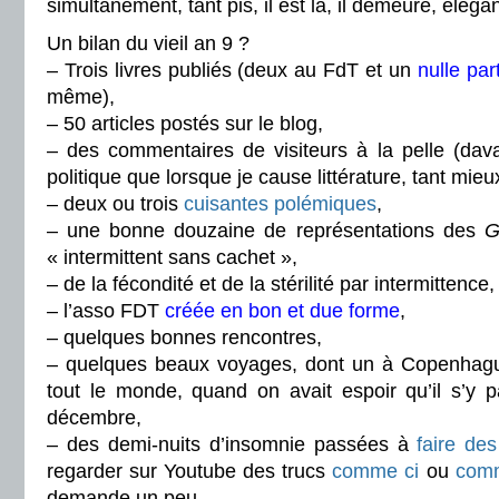
simultanément, tant pis, il est là, il demeure, éléga
Un bilan du vieil an 9 ?
– Trois livres publiés (deux au FdT et un
nulle par
même),
– 50 articles postés sur le blog,
– des commentaires de visiteurs à la pelle (dav
politique que lorsque je cause littérature, tant mieux
– deux ou trois
cuisantes polémiques
,
– une bonne douzaine de représentations des
G
« intermittent sans cachet »,
– de la fécondité et de la stérilité par intermittence,
– l’asso FDT
créée en bon et due forme
,
– quelques bonnes rencontres,
– quelques beaux voyages, dont un à Copenhagu
tout le monde, quand on avait espoir qu’il s’y
décembre,
– des demi-nuits d’insomnie passées à
faire des
regarder sur Youtube des trucs
comme ci
ou
com
demande un peu,