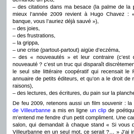
– des citations dans ma besace (la palme de la
mieux l’année 2009 revient à Hugo Chavez : « 
banque, vous l’auriez déjà sauvé »),
– des joies,
– des frustrations,
– la grippa,
– une crise (partout-partout) aigüe d’eczéma,
– des « nouveautés » et leur contraire (c’est q
nouveauté ? c’est un truc qui disparaît discrèteme
le seul site littéraire coopératif qui recensait l
annuaire de petits éditeurs, et qu’on a le droit de 
raisons),
– des lectures, des écritures, du pain sur la planche
De feu 2009, retenons aussi un film souvenir : la
de Villeurbanne
a mis en ligne
un clip
de poétiqu
m’entend me fendre d’un petit compliment. Une ca
salon, qui demandait à chaque stand « Si vous de
Villeurbanne en un seul mot, ce serait ?… » J’ai i