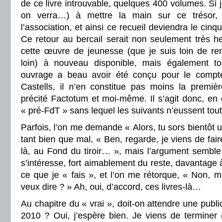
de ce livre introuvable, quelques 400 volumes. Si j
on verra…) à mettre la main sur ce trésor, j
l’association, et ainsi ce recueil deviendra le cin
Ce retour au bercail serait non seulement très heu
cette œuvre de jeunesse (que je suis loin de ren
loin) à nouveau disponible, mais également tou
ouvrage a beau avoir été conçu pour le compte
Castells, il n’en constitue pas moins la premièr
précité Factotum et moi-même. Il s’agit donc, en q
« pré-FdT » sans lequel les suivants n’eussent tou
Parfois, l’on me demande « Alors, tu sors bientôt un
tant bien que mal, « Ben, regarde, je viens de fair
là, au Fond du tiroir… », mais l’argument semble 
s’intéresse, fort aimablement du reste, davantage 
ce que je « fais », et l’on me rétorque, « Non, m
veux dire ? » Ah, oui, d’accord, ces livres-là…
Au chapitre du « vrai », doit-on attendre une pub
2010 ? Oui, j’espère bien. Je viens de terminer (