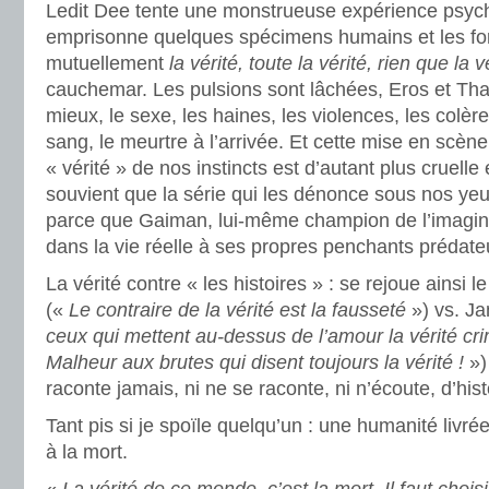
Ledit Dee tente une monstrueuse expérience psycho
emprisonne quelques spécimens humains et les for
mutuellement
la vérité, toute la vérité, rien que la v
cauchemar. Les pulsions sont lâchées, Eros et Tha
mieux, le sexe, les haines, les violences, les colère
sang, le meurtre à l’arrivée. Et cette mise en scèn
« vérité » de nos instincts est d’autant plus cruelle e
souvient que la série qui les dénonce sous nos yeu
parce que Gaiman, lui-même champion de l’imaginati
dans la vie réelle à ses propres penchants prédat
La vérité contre « les histoires » : se rejoue ainsi 
(«
Le contraire de la vérité est la fausseté
») vs. Ja
ceux qui mettent au-dessus de l’amour la vérité crim
Malheur aux brutes qui disent toujours la vérité !
»)
raconte jamais, ni ne se raconte, ni n’écoute, d’hist
Tant pis si je spoïle quelqu’un : une humanité livrée 
à la mort.