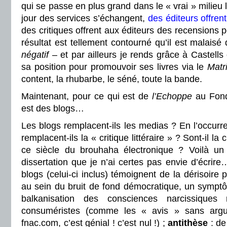
qui se passe en plus grand dans le « vrai » milieu l
jour des services s’échangent,
des éditeurs offrent
des critiques offrent aux éditeurs des recensions po
résultat est tellement contourné qu’il est malaisé 
négatif
– et par ailleurs je rends grâce à Castells
sa position pour promouvoir ses livres via le
Matr
content, la rhubarbe, le séné, toute la bande.
Maintenant, pour ce qui est de
l’Echoppe
au Fond
est des blogs…
Les blogs remplacent-ils les medias ? En l’occurren
remplacent-ils la « critique littéraire » ? Sont-il la c
ce siècle du brouhaha électronique ? Voilà un
dissertation que je n’ai certes pas envie d’écrir
blogs (celui-ci inclus) témoignent de la dérisoire p
au sein du bruit de fond démocratique, un symptô
balkanisation des consciences narcissiques 
consuméristes (comme les « avis » sans ar
fnac.com, c’est génial ! c’est nul !) ;
antithèse
: de