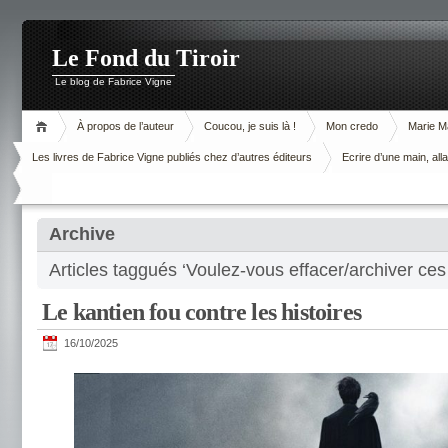
Le Fond du Tiroir
Le blog de Fabrice Vigne
À propos de l’auteur
Coucou, je suis là !
Mon credo
Marie M
Les livres de Fabrice Vigne publiés chez d’autres éditeurs
Ecrire d’une main, alla
Archive
Articles taggués ‘Voulez-vous effacer/archiver ce
Le kantien fou contre les histoires
16/10/2025