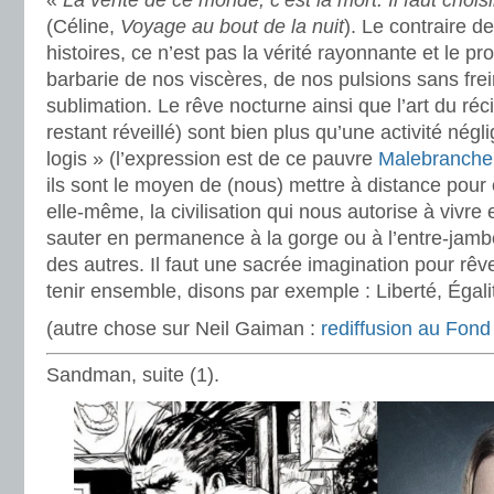
«
La vérité de ce monde, c’est la mort. Il faut chois
(Céline,
Voyage au bout de la nuit
). Le contraire de
histoires, ce n’est pas la vérité rayonnante et le p
barbarie de nos viscères, de nos pulsions sans frei
sublimation. Le rêve nocturne ainsi que l’art du récit
restant réveillé) sont bien plus qu’une activité négl
logis » (l’expression est de ce pauvre
Malebranche
ils sont le moyen de (nous) mettre à distance pour e
elle-même, la civilisation qui nous autorise à vivr
sauter en permanence à la gorge ou à l’entre-jamb
des autres. Il faut une sacrée imagination pour rêv
tenir ensemble, disons par exemple : Liberté, Égalit
(autre chose sur Neil Gaiman :
rediffusion au Fond 
Sandman, suite (1).