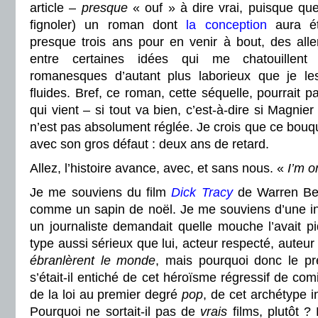
article –
presque
« ouf » à dire vrai, puisque que
fignoler) un roman dont
la conception
aura é
presque trois ans pour en venir à bout, des alle
entre certaines idées qui me chatouillen
romanesques d’autant plus laborieux que je l
fluides. Bref, ce roman, cette séquelle, pourrait p
qui vient – si tout va bien, c’est-à-dire si Magnier
n’est pas absolument réglée.
Je crois que ce bouq
avec son gros défaut : deux ans de retard.
Allez, l’histoire avance, avec, et sans nous. «
I’m o
Je me souviens du film
Dick Tracy
de Warren Beat
comme un sapin de noël. Je me souviens d’une int
un journaliste demandait quelle mouche l’avait p
type aussi sérieux que lui, acteur respecté, auteu
ébranlèrent le monde
, mais pourquoi donc le pr
s’était-il entiché de cet héroïsme régressif de com
de la loi au premier degré
pop
, de cet archétype i
Pourquoi ne sortait-il pas de
vrais
films, plutôt 