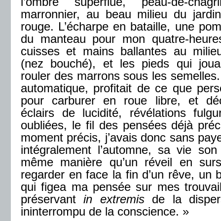
l’ombre superflue, peau-de-chagr
marronnier, au beau milieu du jardin
rouge. L’écharpe en bataille, une p
du manteau pour mon quatre-heures
cuisses et mains ballantes au milie
(nez bouché), et les pieds qui joua
rouler des marrons sous les semelles.
automatique, profitait de ce que pers
pour carburer en roue libre, et déc
éclairs de lucidité, révélations fulg
oubliées, le fil des pensées déjà préci
moment précis, j’avais donc sans pay
intégralement l’automne, sa vie son
même manière qu’un réveil en surs
regarder en face la fin d’un rêve, un 
qui figea ma pensée sur mes trouvail
préservant
in extremis
de la disper
ininterrompu de la conscience.
»