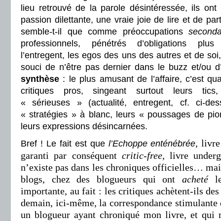
lieu retrouvé de la parole désintéressée, ils ont
passion dilettante, une vraie joie de lire et de par
semble-t-il que comme préoccupations
seconda
professionnels, pénétrés d’obligations plus s
l’entregent, les egos des uns des autres et de soi,
souci de n’être pas dernier dans le buzz et/ou d
synthèse
: le plus amusant de l’affaire, c’est q
critiques pros, singeant surtout leurs tics
« sérieuses » (actualité, entregent, cf. ci-d
« stratégies » à blanc, leurs « poussages de pi
leurs expressions désincarnées.
, livr
Bref ! Le fait est que
l’Echoppe enténébrée
garanti par conséquent
critic-free
, livre under
n’existe pas dans les chroniques officielles… mais
blogs, chez des blogueurs qui ont
acheté
le
importante, au fait : les critiques achètent-ils des
demain, ici-même, la correspondance stimulante q
un blogueur ayant chroniqué mon livre, et qui 