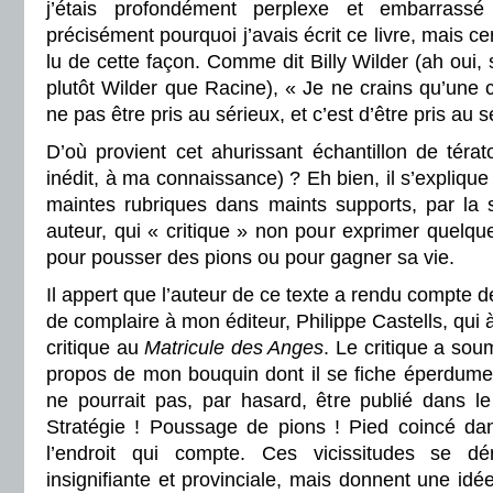
j’étais profondément perplexe et embarras
précisément pourquoi j’avais écrit ce livre, mais c
lu de cette façon. Comme dit Billy Wilder (ah oui, s
plutôt Wilder que Racine), « Je ne crains qu’une
ne pas être pris au sérieux, et c’est d’être pris au s
D’où provient cet ahurissant échantillon de térat
inédit, à ma connaissance) ? Eh bien, il s’expliqu
maintes rubriques dans maints supports, par la s
auteur, qui « critique » non pour exprimer quelqu
pour pousser des pions ou pour gagner sa vie.
Il appert que l’auteur de ce texte a rendu compte d
de complaire à mon éditeur, Philippe Castells, qui 
critique au
Matricule des Anges
. Le critique a sou
propos de mon bouquin dont il se fiche éperdumen
ne pourrait pas, par hasard, être publié dans l
Stratégie ! Poussage de pions ! Pied coincé dans
l’endroit qui compte. Ces vicissitudes se d
insignifiante et provinciale, mais donnent une idée