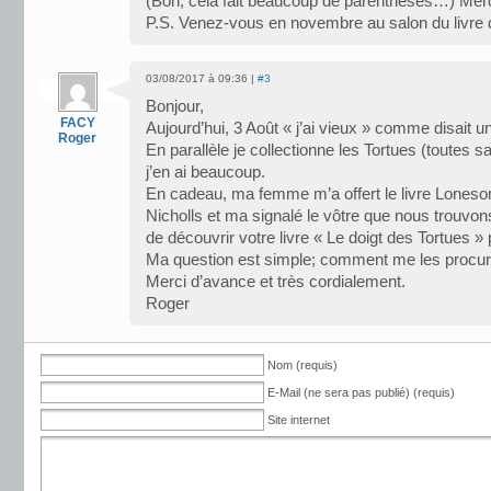
(Bon, cela fait beaucoup de parenthèses…) Merci
P.S. Venez-vous en novembre au salon du livre
03/08/2017 à 09:36 |
#3
Bonjour,
FACY
Aujourd’hui, 3 Août « j’ai vieux » comme disait u
Roger
En parallèle je collectionne les Tortues (toutes s
j’en ai beaucoup.
En cadeau, ma femme m’a offert le livre Lones
Nicholls et ma signalé le vôtre que nous trouvons
de découvrir votre livre « Le doigt des Tortues »
Ma question est simple; comment me les procur
Merci d’avance et très cordialement.
Roger
Nom (requis)
E-Mail (ne sera pas publié) (requis)
Site internet