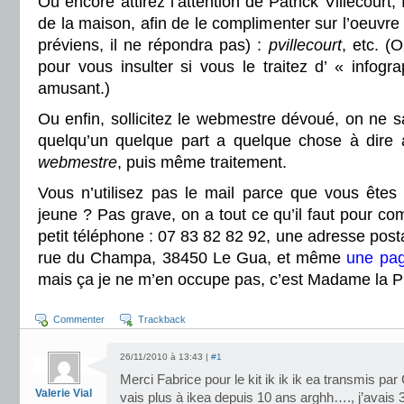
Ou encore attirez l’attention de Patrick Villecourt,
de la maison, afin de le complimenter sur l’oeuvre
préviens, il ne répondra pas) :
pvillecourt
, etc. (
pour vous insulter si vous le traitez d’ « infogra
amusant.)
Ou enfin, sollicitez le webmestre dévoué, on ne sa
quelqu’un quelque part a quelque chose à dire
webmestre
, puis même traitement.
Vous n’utilisez pas le mail parce que vous êtes s
jeune ? Pas grave, on a tout ce qu’il faut pour c
petit téléphone : 07 83 82 82 92, une
adresse posta
rue du Champa, 38450 Le Gua, et même
une pa
mais ça je ne m’en occupe pas, c’est Madame la P
Commenter
Trackback
26/11/2010 à 13:43 |
#1
Merci Fabrice pour le kit ik ik ik ea transmis par 
Valerie Vial
vais plus à ikea depuis 10 ans arghh…., j’avais