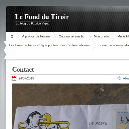
Le Fond du Tiroir
Le blog de Fabrice Vigne
À propos de l’auteur
Coucou, je suis là !
Mon credo
Marie M
Les livres de Fabrice Vigne publiés chez d’autres éditeurs
Ecrire d’une main, alla
Contact
24/07/2015
All