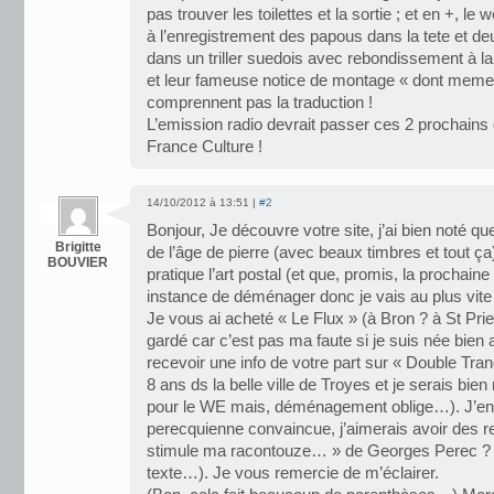
pas trouver les toilettes et la sortie ; et en +, le 
à l’enregistrement des papous dans la tete et de
dans un triller suedois avec rebondissement à la r
et leur fameuse notice de montage « dont meme
comprennent pas la traduction !
L’emission radio devrait passer ces 2 prochain
France Culture !
14/10/2012 à 13:51 |
#2
Bonjour, Je découvre votre site, j’ai bien noté qu
Brigitte
de l’âge de pierre (avec beaux timbres et tout ç
BOUVIER
pratique l’art postal (et que, promis, la prochaine
instance de déménager donc je vais au plus vite 
Je vous ai acheté « Le Flux » (à Bron ? à St Priest
gardé car c’est pas ma faute si je suis née bien
recevoir une info de votre part sur « Double Tranc
8 ans ds la belle ville de Troyes et je serais 
pour le WE mais, déménagement oblige…). J’en v
perecquienne convaincue, j’aimerais avoir des 
stimule ma racontouze… » de Georges Perec ? (
texte…). Je vous remercie de m’éclairer.