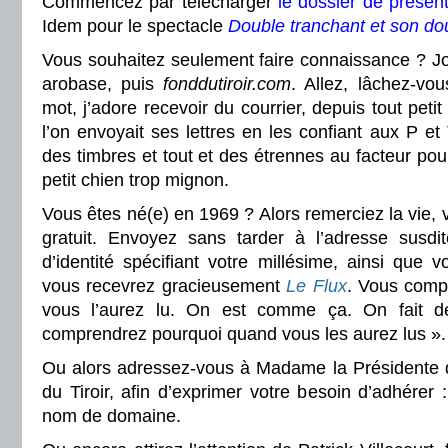
Commencez par télécharger
le dossier de présent
Idem pour le spectacle
Double tranchant et son do
Vous souhaitez seulement faire connaissance ? J
arobase, puis
fonddutiroir.com
. Allez, lâchez-vo
mot, j’adore recevoir du courrier, depuis tout petit
l’on envoyait ses lettres en les confiant aux P et
des timbres et tout et des étrennes au facteur pou
petit chien trop mignon.
Vous êtes né(e) en 1969 ? Alors remerciez la vie, v
gratuit. Envoyez sans tarder à l’adresse susdi
d’identité spécifiant votre millésime, ainsi que v
vous recevrez gracieusement
Le Flux
. Vous comp
vous l’aurez lu. On est comme ça. On fait d
comprendrez pourquoi quand vous les aurez lus ».
Ou alors adressez-vous à Madame la Présidente d
du Tiroir, afin d’exprimer votre besoin d’adhérer 
nom de domaine.