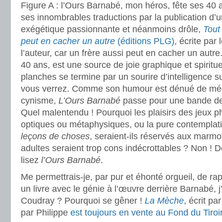
Figure A : l’Ours Barnabé, mon héros, fête ses 40 
ses innombrables traductions par la publication d
exégétique passionnante et néanmoins drôle,
Tout
peut en cacher un autre
(éditions PLG)
, écrite par
l’auteur, car un frère aussi peut en cacher un autr
40 ans, est une source de joie graphique et spiritu
planches se termine par un sourire d’intelligence s
vous verrez. Comme son humour est dénué de mé
cynisme,
L’Ours Barnabé
passe pour une bande de
Quel malentendu ! Pourquoi les plaisirs des jeux p
optiques ou métaphysiques, ou la pure contemplat
leçons de choses
, seraient-ils réservés aux marmo
adultes seraient trop cons indécrottables ? Non ! D
lisez
l’Ours Barnabé
.
Me permettrais-je, par pur et éhonté orgueil, de rap
un livre avec le génie à l’œuvre derrière Barnabé, 
Coudray ? Pourquoi se gêner !
La Mèche
, écrit pa
par Philippe
est toujours en vente au Fond du Tiroi