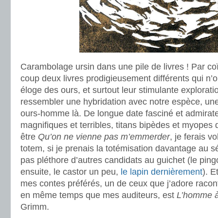
Carambolage ursin dans une pile de livres ! Par coï
coup deux livres prodigieusement différents qui n
éloge des ours, et surtout leur stimulante explorati
ressembler une hybridation avec notre espèce, un
ours-homme là. De longue date fasciné et admirat
magnifiques et terribles, titans bipèdes et myopes
être
Qu’on ne vienne pas m’emmerder
, je ferais v
totem, si je prenais la totémisation davantage au sé
pas pléthore d’autres candidats au guichet (le pingo
ensuite, le castor un peu,
le lapin dernièrement
). E
mes contes préférés, un de ceux que j’adore racont
en même temps que mes auditeurs, est
L’homme à
Grimm.