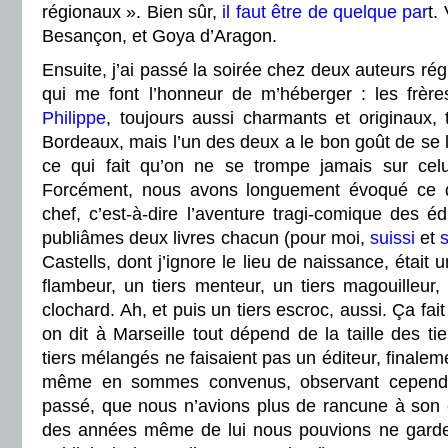
régionaux ». Bien sûr,
il faut être de quelque par
t
.
Besançon, et Goya d’Aragon.
Ensuite, j’ai passé la soirée chez deux auteurs rég
qui me font l’honneur de m’héberger : les frèr
Philippe
, toujours aussi charmants et originaux,
Bordeaux, mais l’un des deux a le bon goût de se l
ce qui fait qu’on ne se trompe jamais sur celu
Forcément, nous avons longuement évoqué ce q
chef, c’est-à-dire l’aventure tragi-comique des éd
publiâmes deux livres chacun (pour moi,
suissi
et
s
Castells, dont j’ignore le lieu de naissance, était 
flambeur, un tiers menteur, un tiers magouilleur, 
clochard. Ah, et puis un tiers escroc, aussi. Ça f
on dit à Marseille tout dépend de la taille des ti
tiers mélangés ne faisaient pas un éditeur, finale
même en sommes convenus, observant cependa
passé, que nous n’avions plus de rancune à son e
des années même de lui nous pouvions ne garder