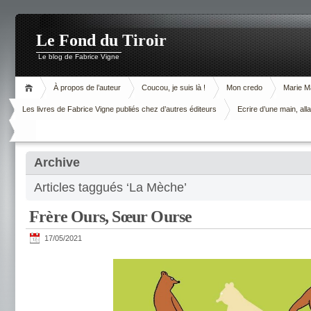
Le Fond du Tiroir
Le blog de Fabrice Vigne
À propos de l’auteur
Coucou, je suis là !
Mon credo
Marie M
Les livres de Fabrice Vigne publiés chez d’autres éditeurs
Ecrire d’une main, alla
Archive
Articles taggués ‘La Mèche’
Frère Ours, Sœur Ourse
17/05/2021