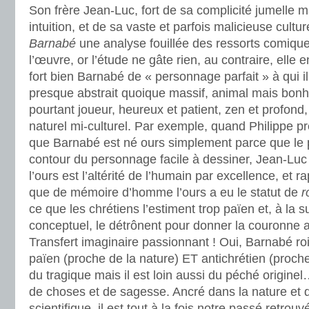
Son frère Jean-Luc, fort de sa complicité jumelle 
intuition, et de sa vaste et parfois malicieuse cult
Barnabé
une analyse fouillée des ressorts comique
l’œuvre, or l’étude ne gâte rien, au contraire, elle e
fort bien Barnabé de « personnage parfait » à qui i
presque abstrait quoique massif, animal mais bon
pourtant joueur, heureux et patient, zen et profon
naturel mi-culturel. Par exemple, quand Philippe pr
que Barnabé est né ours simplement parce que le p
contour du personnage facile à dessiner, Jean-Luc
l’ours est l’altérité de l’humain par excellence, et r
que de mémoire d’homme l’ours a eu le statut de
r
ce que les chrétiens l’estiment trop païen et, à la s
conceptuel, le détrônent pour donner la couronne au
Transfert imaginaire passionnant ! Oui, Barnabé roi
païen (proche de la nature) ET antichrétien (proche d
du tragique mais il est loin aussi du péché origine
de choses et de sagesse. Ancré dans la nature et d
scientifique, il est tout à la fois notre passé retrouvé