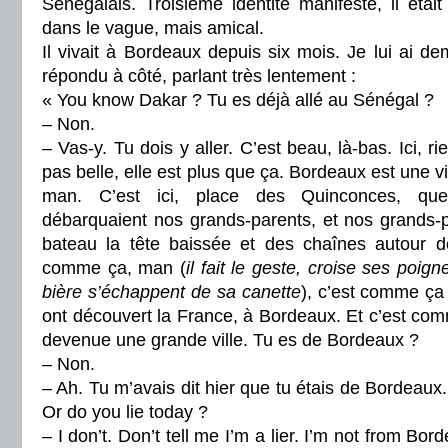
Sénégalais. Troisième identité manifeste, il étai
dans le vague, mais amical.
Il vivait à Bordeaux depuis six mois. Je lui ai dem
répondu à côté, parlant très lentement :
« You know Dakar ? Tu es déjà allé au Sénégal ?
– Non.
– Vas-y. Tu dois y aller. C’est beau, là-bas. Ici, r
pas belle, elle est plus que ça. Bordeaux est une vi
man. C’est ici, place des Quinconces, qu
débarquaient nos grands-parents, et nos grands-
bateau la tête baissée et des chaînes autour d
comme ça, man (
il fait le geste, croise ses poig
bière s’échappent de sa canette
), c’est comme ça
ont découvert la France, à Bordeaux. Et c’est co
devenue une grande ville. Tu es de Bordeaux ?
– Non.
– Ah. Tu m’avais dit hier que tu étais de Bordeaux
Or do you lie today ?
– I don’t. Don’t tell me I’m a lier. I’m not from Bo