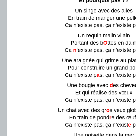
Et pourquoi pas ??
Un singe avec des ailes
En train de manger une pell
Ca n’existe pas, ça n’existe p
Un requin malin vilain
Portant des b
O
ttes en dai
Ca
n
‘existe pas, ça n’existe 
Une araignée qui grime au pla
Pour construire un grand po
Ca n’existe p
a
s, ça n’existe p
Une bougie avec
d
es cheve
Et qui réalise des vœux
Ca n’existe pas, ça n’existe p
Un chat avec des gr
o
s yeux glo
En train de pond
r
e des œuf
Ca n’existe pas, ça n’exist
e
p
Une noisette dans la mer