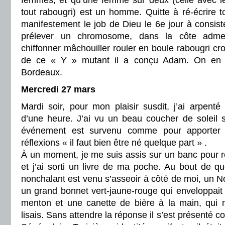
femmes, et qu’une femme sur deux (celle avec 
tout rabougri) est un homme. Quitte à ré-écrire 
manifestement le job de Dieu le 6e jour à consisté
prélever un chromosome, dans la côte admet
chiffonner mâchouiller rouler en boule rabougri crot
de ce « Y » mutant il a conçu Adam. On en
Bordeaux.
Mercredi 27 mars
Mardi soir, pour mon plaisir susdit, j’ai arpent
d’une heure. J’ai vu un beau coucher de soleil 
événement est survenu comme pour apporter 
réflexions « il faut bien être né quelque part » .
À un moment, je me suis assis sur un banc pour re
et j’ai sorti un livre de ma poche. Au bout de q
nonchalant est venu s’asseoir à côté de moi, un No
un grand bonnet vert-jaune-rouge qui enveloppait
menton et une canette de bière à la main, qui
lisais. Sans attendre la réponse il s’est présenté