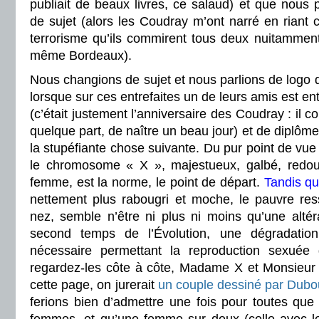
publiait de beaux livres, ce salaud) et que nou
de sujet (alors les Coudray m’ont narré en riant c
terrorisme qu’ils commirent tous deux nuitamment
même Bordeaux).
Nous changions de sujet et nous parlions de logo 
lorsque sur ces entrefaites un de leurs amis est en
(c’était justement l’anniversaire des Coudray : il c
quelque part, de naître un beau jour) et de diplôme
la stupéfiante chose suivante. Du pur point de vue
le chromosome « X », majestueux, galbé, redo
femme, est la norme, le point de départ.
Tandis q
nettement plus rabougri et moche, le pauvre re
nez, semble n’être ni plus ni moins qu’une alté
second temps de l’Évolution, une dégradati
nécessaire permettant la reproduction sexuée
regardez-les côte à côte, Madame X et Monsieur
cette page, on jurerait
un couple dessiné par Dubo
ferions bien d’admettre une fois pour toutes q