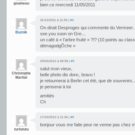
gouineau
bien ce mercredi 11/05/2011
31/12/2011 à 11:50 |
#4
On dirait Desproges qui commente du Vermeer
Buznik
see you soon on Gre…
un café à « l’arbre fruité » ?!? (10 points au cl
démagodgÔche »
25/02/2012 à 09:59 |
#5
salut mon vieux,
Christophe
belle photo dis donc, bravo !
Martial
je retournerai à Berlin cet été, que de souvenirs
je penserai à toi
amitiés
Ch
17/10/2012 à 11:34 |
#6
bonjour vous me faite peur ne venne pas chez m
turlututu