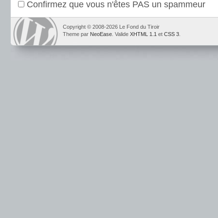
Confirmez que vous n'êtes PAS un spammeur
Copyright © 2008-2026 Le Fond du Tiroir
Theme par
NeoEase
. Valide
XHTML 1.1
et
CSS 3
.