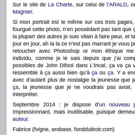
Sur le site de
La Charte
, sur celui de
l’ARALD
, o
Magnier
.
Si mon portrait est le même sur ces trois pages,
fourgué cette photo, n’en possédant pas tant que 
la plupart des autres je suis vilain à faire peur, et 
jour en jour, ah la la ce n’est pas marrant je vous pri
retoucher avec Photoshop or mon éthique me l’
individu, comme je le sais depuis que j’ai com
possibles de John Difool dans
L’Incal
, ça va ça v
ressemble à
ça
aussi bien qu’à
ça
ou
ça
. Y
a en
avec d’autant plus de nostalgie la jeunesse que j
ça
, la jeunesse que je ne voudrais pas avoir, 
interpréter.
Septembre
2014 : je dispose d’
un nouveau po
Impressionnant, mais inutilisable, puisque demeu
auteur
.
Fabrice (fvigne, arobase, fonddutiroir.com)