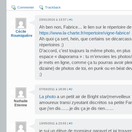
Commenter
Trackback
23/01/2010 à 13:57 |
#1
Ah ben non, Fabrice… le lien sur le répertoire de l
Cécile
https://www.la-charte.fr/repertoire/vigne-fabrice/
Roumiguière
Ah quoi ça sert, hein, que certains se décarcass
répertoires ;)
D’accord, c’est toujours la même photo, en plus p
espace « diaporama » : tu m’envoies les photos/il
je mets en ligne, comme ça tu pourras avoir plei
dizaine) de photos de toi, en punk ou en béat de
;)
07/03/2011 à 18:00 |
#2
La photo
a un petit air de Bright star(merveilleux
Nathalie
amoureux transi zyeutant discrètos sa petite F
Etienne
que j’en dis……je dis ça je dis rien……
13/05/2011 à 23:03 |
#3
je sui un élève de monsieur garavel et jai trouver