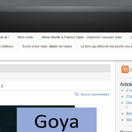
is là !
Mon credo
Marie Mazille & Fabrice Vigne : chansons cousues main
L
s éditeurs
Ecrire d’une main, allaiter de l’autre
Le livre qui déforme ma poche ces j
Articl
 ?
C’e
Aucun commentaire
Cha
Goo
!
Bor
Shi