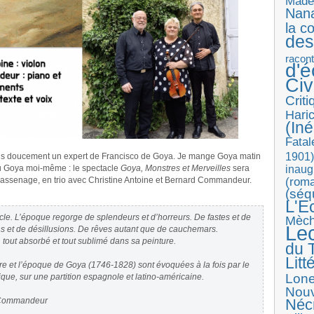
Made
Nan
la c
des
racon
d'
Ci
Crit
Haric
(Iné
Fatal
1901)
ens doucement un expert de Francisco de Goya. Je mange Goya matin
inaug
peu Goya moi-même : le spectacle
Goya, Monstres et Merveilles
sera
(roma
assenage, en trio avec Christine Antoine et Bernard Commandeur.
(séq
L'E
cle. L’époque regorge de splendeurs et d’horreurs. De fastes et de
Mèc
Le
ons et de désillusions. De rêves autant que de cauchemars.
tout absorbé et tout sublimé dans sa peinture.
du T
Litt
uvre et l’époque de Goya (1746-1828) sont évoquées à la fois par le
Lon
sique, sur une partition espagnole et latino-américaine.
Nouv
d Commandeur
Néc