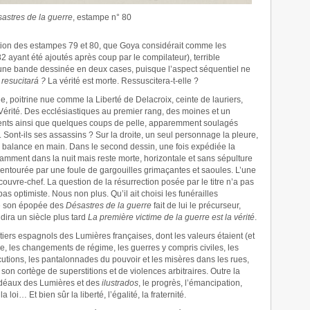
astres de la guerre
, estampe n° 80
ation des estampes 79 et 80, que Goya considérait comme les
2 ayant été ajoutés après coup par le compilateur), terrible
 une bande dessinée en deux cases, puisque l’aspect séquentiel ne
 resucitará ?
La vérité est morte. Ressuscitera-t-elle ?
le, poitrine nue comme la Liberté de Delacroix, ceinte de lauriers,
Vérité. Des ecclésiastiques au premier rang, des moines et un
ements ainsi que quelques coups de pelle, apparemment soulagés
Sont-ils ses assassins ? Sur la droite, un seul personnage la pleure,
ne balance en main. Dans le second dessin, une fois expédiée la
amment dans la nuit mais reste morte, horizontale et sans sépulture
 entourée par une foule de gargouilles grimaçantes et saoules. L’une
 couvre-chef. La question de la résurrection posée par le titre n’a pas
s optimiste. Nous non plus. Qu’il ait choisi les funérailles
re son épopée des
Désastres de la guerre
fait de lui le précurseur,
dira un siècle plus tard
La première victime de la guerre est la vérité
.
itiers espagnols des Lumières françaises, dont les valeurs étaient (et
, les changements de régime, les guerres y compris civiles, les
écutions, les pantalonnades du pouvoir et les misères dans les rues,
 son cortège de superstitions et de violences arbitraires. Outre la
 idéaux des Lumières et des
ilustrados
, le progrès, l’émancipation,
 loi… Et bien sûr la liberté, l’égalité, la fraternité.