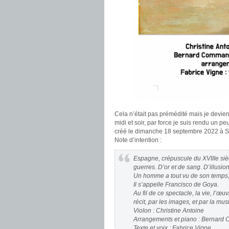
Cela n’était pas prémédité mais je devi
midi et soir, par force je suis rendu un 
créé le dimanche 18 septembre 2022 à S
Note d’intention :
Espagne, crépuscule du XVIIIe siè
guerres. D’or et de sang. D’illusi
Un homme a tout vu de son temps, 
Il s’appelle Francisco de Goya.
Au fil de ce spectacle, la vie, l’œ
récit, par les images, et par la mu
Violon : Christine Antoine
Arrangements et piano : Bernar
Texte et voix : Fabrice Vigne