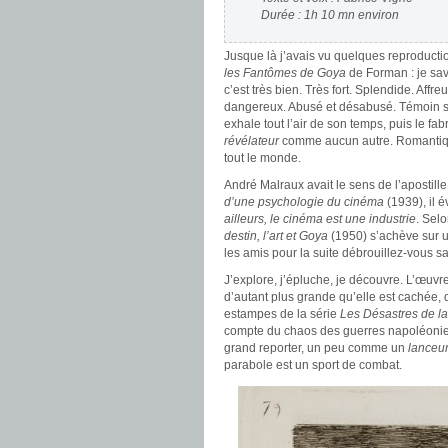
Durée : 1h 10 mn environ
Jusque là j’avais vu quelques reproductio
les Fantômes de Goya
de Forman : je sav
c’est très bien. Très fort. Splendide. Affre
dangereux. Abusé et désabusé. Témoin sin
exhale tout l’air de son temps, puis le f
révélateur
comme aucun autre. Romantiqu
tout le monde.
André Malraux avait le sens de l’apostille
d’une psychologie du cinéma
(1939), il é
ailleurs, le cinéma est une industrie
. Sel
destin, l’art et Goya
(1950) s’achève sur 
les amis pour la suite débrouillez-vous s
J’explore, j’épluche, je découvre. L’œuvr
d’autant plus grande qu’elle est cachée, 
estampes de la série
Les Désastres de l
compte du chaos des guerres napoléoni
grand reporter, un peu comme un
lanceur
parabole est un sport de combat.