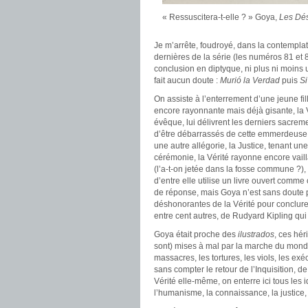
« Ressuscitera-t-elle ? » Goya,
Les Dés
Je m’arrête, foudroyé, dans la contempl
dernières de la série (les numéros 81 et 8
conclusion en diptyque, ni plus ni moins
fait aucun doute :
Murió la Verdad
puis
Si
On assiste à l’enterrement d’une jeune fil
encore rayonnante mais déjà gisante, la 
évêque, lui délivrent les derniers sacr
d’être débarrassés de cette emmerdeuse. 
une autre allégorie, la Justice, tenant u
cérémonie, la Vérité rayonne encore vaill
(l’a-t-on jetée dans la fosse commune ?),
d’entre elle utilise un livre ouvert comme
de réponse, mais Goya n’est sans doute pa
déshonorantes de la Vérité pour conclu
entre cent autres, de Rudyard Kipling qui 
Goya était proche des
ilustrados
, ces hér
sont) mises à mal par la marche du monde
massacres, les tortures, les viols, les ex
sans compter le retour de l’Inquisition, de
Vérité elle-même, on enterre ici tous les
l’humanisme, la connaissance, la justice, la