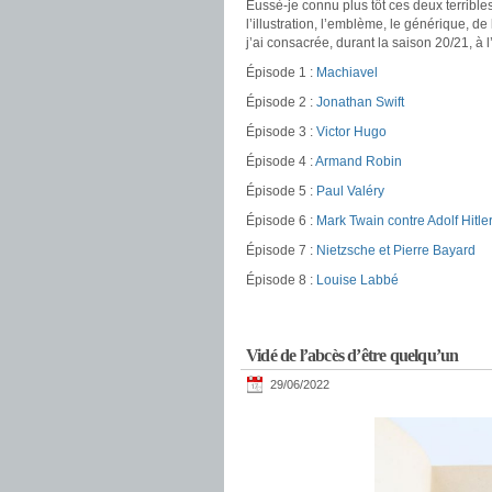
Eussè-je connu plus tôt ces deux terrible
l’illustration, l’emblème, le générique, de
j’ai consacrée, durant la saison 20/21, à 
Épisode 1 :
Machiavel
Épisode 2 :
Jonathan Swift
Épisode 3 :
Victor Hugo
Épisode 4 :
Armand Robin
Épisode 5 :
Paul Valéry
Épisode 6 :
Mark Twain contre Adolf Hitle
Épisode 7 :
Nietzsche et Pierre Bayard
Épisode 8 :
Louise Labbé
Vidé de l’abcès d’être quelqu’un
29/06/2022