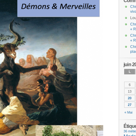
Comme
Chr
viv
Lou
Chr
« R
Chr
« R
Chr
pla
juin 2
L
6
13
20
27
« Mai
Étiqu
36 métie