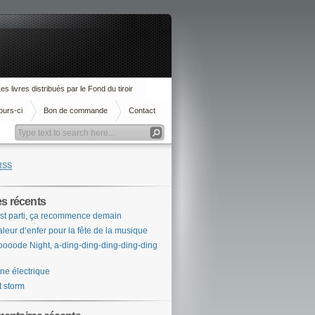
es livres distribués par le Fond du tiroir
ours-ci
Bon de commande
Contact
RSS
es récents
st parti, ça recommence demain
leur d’enfer pour la fête de la musique
ooode Night, a-ding-ding-ding-ding-ding
ne électrique
t storm