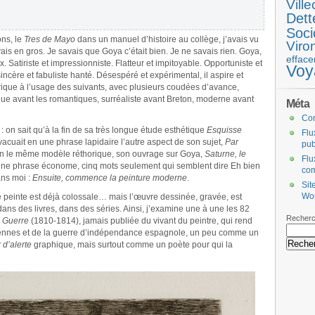
Ville
Dett
Soci
ns, le
Tres de Mayo
dans un manuel d’histoire au collège, j’avais vu
Viro
ais en gros. Je savais que Goya c’était bien. Je ne savais rien. Goya,
efface
ux. Satiriste et impressionniste. Flatteur et impitoyable. Opportuniste et
Voy
cère et fabuliste hanté. Désespéré et expérimental, il aspire et
abrique à l’usage des suivants, avec plusieurs coudées d’avance,
e avant les romantiques, surréaliste avant Breton, moderne avant
Méta
Co
 : on sait qu’à la fin de sa très longue étude esthétique
Esquisse
Flu
vacuait en une phrase lapidaire l’autre aspect de son sujet,
Par
pub
on le même modèle réthorique, son ouvrage sur Goya,
Saturne, le
Flu
une phrase économe, cinq mots seulement qui semblent dire Eh bien
co
ans moi :
Ensuite, commence la peinture moderne
.
Sit
Wo
e peinte est déjà colossale… mais l’œuvre dessinée, gravée, est
dans des livres, dans des séries. Ainsi, j’examine une à une les 82
Recherc
a Guerre
(1810-1814), jamais publiée du vivant du peintre, qui rend
ennes et de la guerre d’indépendance espagnole, un peu comme un
 d’alerte
graphique, mais surtout comme un poète pour qui la