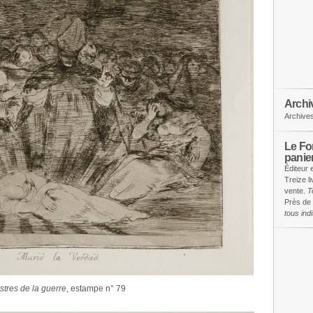
Archi
Archive
Le Fon
panie
Éditeur 
Treize l
vente.
T
Près de 
tous in
tres de la guerre
, estampe n° 79