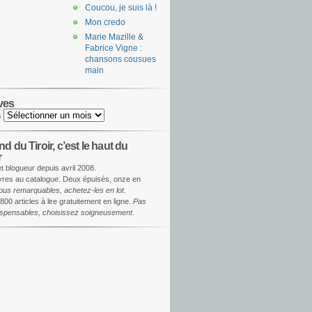
Coucou, je suis là !
Mon credo
Marie Mazille &
Fabrice Vigne :
chansons cousues
main
ves
s
d du Tiroir, c’est le haut du
r
et blogueur depuis avril 2008.
ivres au catalogue. Deux épuisés, onze en
ous remarquables, achetez-les en lot
.
800 articles à lire gratuitement en ligne.
Pas
dispensables, choisissez soigneusement
.