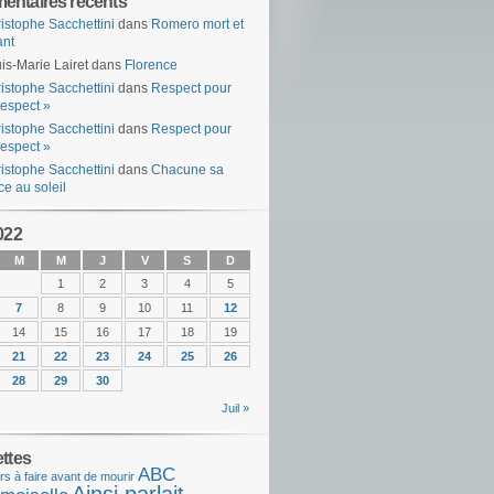
ntaires récents
istophe Sacchettini
dans
Romero mort et
ant
is-Marie Lairet
dans
Florence
istophe Sacchettini
dans
Respect pour
espect »
istophe Sacchettini
dans
Respect pour
espect »
istophe Sacchettini
dans
Chacune sa
ce au soleil
022
M
M
J
V
S
D
1
2
3
4
5
7
8
9
10
11
12
14
15
16
17
18
19
21
22
23
24
25
26
28
29
30
Juil »
ettes
ABC
rs à faire avant de mourir