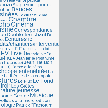
Ainsi parlait
moiselle
abozo
Au premier jour de
Bandes
onfine
sinées
Ce qui stimule ma
Chambre
touze
écho
Cinéma
visme
Correspondance
Double tranchant
ique
Dr.
Ecritures ici
ot
dits/chantiers/interventions)
e spirale
FdT (association loi
FV Live !
Interviouve
J'ai
Jean Ier le Posthume
uré IKEA
Jean II le Bon
n historique)
uelle)
L'arbre et le bâton
choppe enténébrée
La
he
La théorie de la compote
ctures
Le Fond
Le Flux
iroir
Les Giètes
érature jeunesse
Musique
esome George
elles de la micro-édition
rologie
Patrick "Factotum"