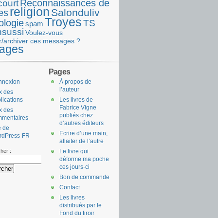
Reconnaissances de
court
religion
Salonduliv
es
Troyes
ologie
TS
spam
nsussi
Voulez-vous
r/archiver ces messages ?
ages
Pages
nnexion
À propos de
l’auteur
x des
lications
Les livres de
Fabrice Vigne
x des
publiés chez
mmentaires
d’autres éditeurs
e de
Ecrire d’une main,
rdPress-FR
allaiter de l’autre
her :
Le livre qui
déforme ma poche
ces jours-ci
Bon de commande
Contact
Les livres
distribués par le
Fond du tiroir