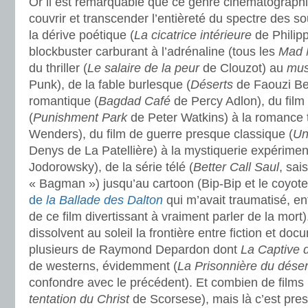
Or il est remarquable que ce genre cinématograp
couvrir et transcender l’entièreté du spectre des so
la dérive poétique (
La cicatrice intérieure
de Philipp
blockbuster carburant à l’adrénaline (tous les
Mad 
du thriller (
Le salaire de la peur
de Clouzot) au
mus
Punk), de la fable burlesque (
Déserts
de Faouzi Be
romantique (
Bagdad Café
de Percy Adlon), du film 
(
Punishment Park
de Peter Watkins) à la romance 
Wenders), du film de guerre presque classique (
Un
Denys de La Patellière) à la mystiquerie expériment
Jodorowsky), de la série télé (
Better Call Saul
, sai
« Bagman ») jusqu’au cartoon (Bip-Bip et le coyot
de
la Ballade des Dalton
qui m’avait traumatisé, en
de ce film divertissant à vraiment parler de la mort)
dissolvent au soleil la frontière entre fiction et doc
plusieurs de Raymond Depardon dont
La Captive 
de westerns, évidemment (
La Prisonnière du déser
confondre avec le précédent). Et combien de films 
tentation du Christ
de Scorsese), mais là c’est pres