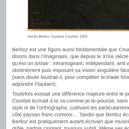
Hector Berlioz
, Gustave Courbet, 1850.
Berlioz est une figure aussi fondamentale que Cour
disons dans l’imaginaire, que depuis le XIXe siècle
qu’est un artiste : intransigeant, indépendant, anti
obstinément puis imposant sa vision singulière fa
(sans doute faudrait-il, pour compléter la triade fo
adjoindre Flaubert).
Toutefois existait une différence majeure entre le p
Courbet écrivait à la va-comme-je-te-pousse, sans 
style ni de l’orthographe, cultivant les particularis
côté paysan franc-comtois… Tandis que Berlioz écr
Berlioz est pratiquement autant écrivain que musicien
drôle, parfois cinglant, toujours subtil. Même ses é