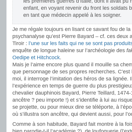
les premières guerres d’Italie, dont il avait p
enfant, en voyant revenir du front les soldats 
en tant que médecin appelé à les soigner.
Je me régale toujours en lisant ce savant fou de la l
psychanalyse qu’est Pierre Bayard – cf. ces deux 
Tiroir :
l’une sur les faits qui ne se sont pas produit
enquête de longue haleine sur l’archéologie des
fa
Oedipe et Hitchcock
.
Mais je l’aime encore plus quand il mouille sa chem
que personnage de ses propres recherches. C’est 
moi, il interroge l’imitation des héros de sa lignée. I
l’expérience en temps de guerre du plus prestigieu
chevalier dauphinois Bayard, Pierre Teillard, 1474-
ancêtre ? peu importe !) et s’identifie à lui au risqu
se projette, ou pour mieux dire se téléporte, à l’ép
où s’illustra son ancêtre, qui devient aussi, pour l’
Comme à son habitude, Bayard fait montre à la fo
bien parodie-t-il l’académie ?), de loufoquerie (l’ex