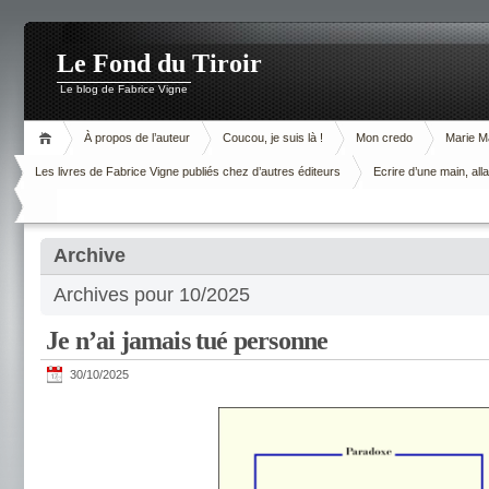
Le Fond du Tiroir
Le blog de Fabrice Vigne
À propos de l’auteur
Coucou, je suis là !
Mon credo
Marie M
Les livres de Fabrice Vigne publiés chez d’autres éditeurs
Ecrire d’une main, alla
Archive
Archives pour 10/2025
Je n’ai jamais tué personne
30/10/2025