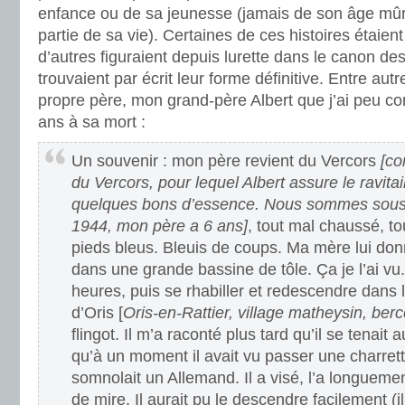
enfance ou de sa jeunesse (jamais de son âge mûr, 
partie de sa vie). Certaines de ces histoires étaient
d’autres figuraient depuis lurette dans le canon des
trouvaient par écrit leur forme définitive. Entre aut
propre père, mon grand-père Albert que j’ai peu co
ans à sa mort :
Un souvenir : mon père revient du Vercors
[co
du Vercors, pour lequel Albert assure le ravita
quelques bons d’essence. Nous sommes sous 
1944, mon père a 6 ans]
, tout mal chaussé, tou
pieds bleus. Bleuis de coups. Ma mère lui don
dans une grande bassine de tôle. Ça je l’ai vu.
heures, puis se rhabiller et redescendre dans
d’Oris [
Oris-en-Rattier, village matheysin, berc
flingot. Il m’a raconté plus tard qu’il se tenait 
qu’à un moment il avait vu passer une charrett
somnolait un Allemand. Il a visé, l’a longueme
de mire. Il aurait pu le descendre facilement (il é