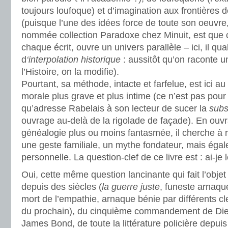
toujours loufoque) et d’imagination aux frontières d
(puisque l’une des idées force de toute son oeuvre,
nommée collection Paradoxe chez Minuit, est que ch
chaque écrit, ouvre un univers parallèle – ici, il q
d
‘interpolation historique
: aussitôt qu’on raconte u
l’Histoire, on la modifie).
Pourtant, sa méthode, intacte et farfelue, est ici a
morale plus grave et plus intime (ce n’est pas pour ri
qu’adresse Rabelais à son lecteur de sucer la
subs
ouvrage au-delà de la rigolade de façade). En ouvr
généalogie plus ou moins fantasmée, il cherche à 
une geste familiale, un mythe fondateur, mais éga
personnelle. La question-clef de ce livre est : ai-je l
Oui, cette même question lancinante qui fait l’obje
depuis des siècles (
la guerre juste
, funeste arnaque
mort de l’empathie, arnaque bénie par différents c
du prochain), du cinquième commandement de Die
James Bond, de toute la littérature policière depui