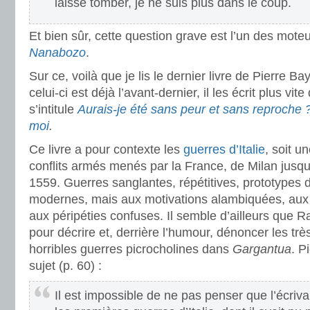
laisse tomber, je ne suis plus dans le coup.
Et bien sûr, cette question grave est l’un des moteu
Nanabozo
.
Sur ce, voilà que je lis le dernier livre de Pierre Ba
celui-ci est déjà l’avant-dernier, il les écrit plus vite 
s’intitule
Aurais-je été sans peur et sans reproche 
moi
.
Ce livre a pour contexte les
guerres d’Italie
, soit u
conflits armés menés par la France, de Milan jusqu
1559. Guerres sanglantes, répétitives, prototypes
modernes, mais aux motivations alambiquées, aux 
aux péripéties confuses. Il semble d’ailleurs que Ra
pour décrire et, derrière l’humour, dénoncer les trè
horribles guerres picrocholines dans
Gargantua
. P
sujet (p. 60) :
Il est impossible de ne pas penser que l’écrivai