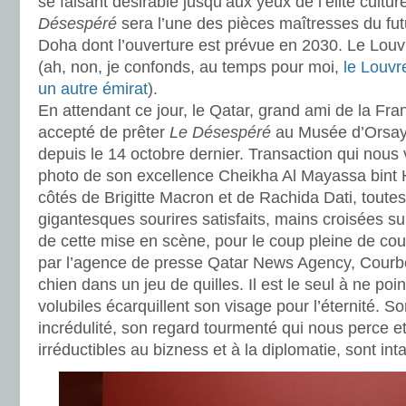
se faisant désirable jusqu’aux yeux de l’élite culture
Désespéré
sera l’une des pièces maîtresses du fu
Doha dont l’ouverture est prévue en 2030. Le Louvr
(ah, non, je confonds, au temps pour moi,
le Louvr
un autre émirat
).
En attendant ce jour, le Qatar, grand ami de la Fran
accepté de prêter
Le Désespéré
au Musée d’Orsay 
depuis le 14 octobre dernier. Transaction qui nous
photo de son excellence Cheikha Al Mayassa bint
côtés de Brigitte Macron et de Rachida Dati, toutes
gigantesques sourires satisfaits, mains croisées su
de cette mise en scène, pour le coup pleine de cou
par l’agence de presse Qatar News Agency, Courbet
chien dans un jeu de quilles. Il est le seul à ne poi
volubiles écarquillent son visage pour l’éternité. S
incrédulité, son regard tourmenté qui nous perce et
irréductibles au bizness et à la diplomatie, sont int