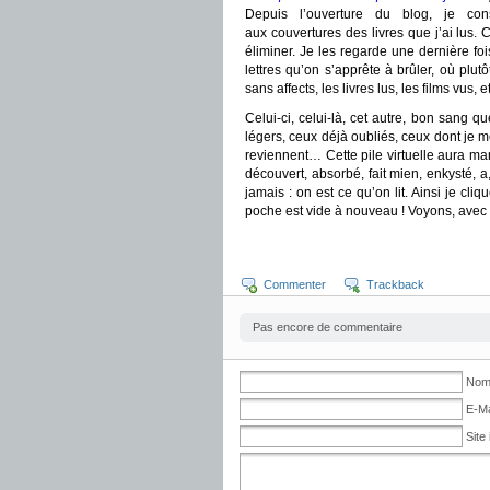
Depuis l’ouverture du blog, je cons
aux couvertures des livres que j’ai lus.
éliminer. Je les regarde une dernière fo
lettres qu’on s’apprête à brûler, où pl
sans affects, les livres lus, les films vu
Celui-ci, celui-là, cet autre, bon sang q
légers, ceux déjà oubliés, ceux dont je 
reviennent… Cette pile virtuelle aura mar
découvert, absorbé, fait mien, enkysté, a
jamais : on est ce qu’on lit. Ainsi je cl
poche est vide à nouveau ! Voyons, avec q
Commenter
Trackback
Pas encore de commentaire
Nom 
E-Ma
Site 