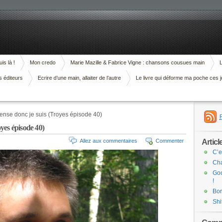
is là !
Mon credo
Marie Mazille & Fabrice Vigne : chansons cousues main
L
s éditeurs
Ecrire d’une main, allaiter de l’autre
Le livre qui déforme ma poche ces j
pense donc je suis (Troyes épisode 40)
oyes épisode 40)
Articl
Allez aux commentaires
Commenter
C’e
Cha
Goo
!
Bor
Shi