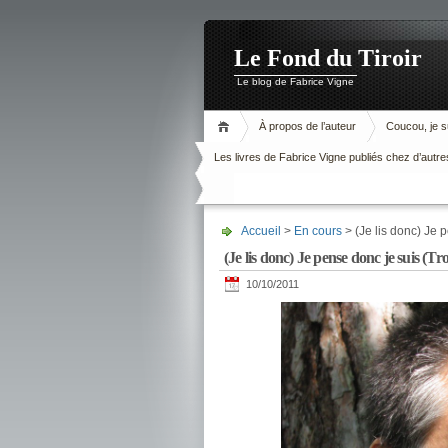
Le Fond du Tiroir
Le blog de Fabrice Vigne
À propos de l’auteur
Coucou, je su
Les livres de Fabrice Vigne publiés chez d’autre
Accueil
>
En cours
> (Je lis donc) Je 
(Je lis donc) Je pense donc je suis (Tr
10/10/2011