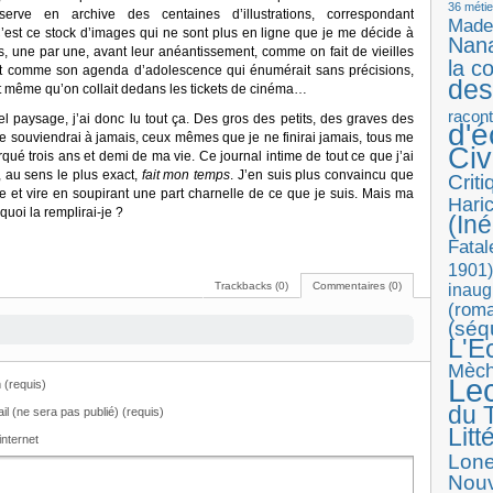
36 métie
erve en archive des centaines d’illustrations, correspondant
Made
 C’est ce stock d’images qui ne sont plus en ligne que je me décide à
Nan
is, une par une, avant leur anéantissement, comme on fait de vieilles
la c
utôt comme son agenda d’adolescence qui énumérait sans précisions,
des
s, et même qu’on collait dedans les tickets de cinéma…
racon
uel paysage, j’ai donc lu tout ça. Des gros des petits, des graves des
d'
me souviendrai à jamais, ceux mêmes que je ne finirai jamais, tous me
Ci
qué trois ans et demi de ma vie. Ce journal intime de tout ce que j’ai
, au sens le plus exact,
fait mon temps
. J’en suis plus convaincu que
Crit
ique et vire en soupirant une part charnelle de ce que je suis. Mais ma
Haric
uoi la remplirai-je ?
(Iné
Fatal
1901)
Trackbacks (0)
Commentaires (0)
inaug
(roma
(séq
L'E
Mèc
Le
(requis)
du T
il (ne sera pas publié) (requis)
Litt
internet
Lon
Nouv