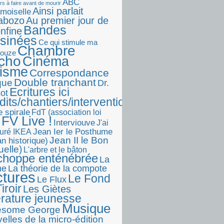
ABC
rs à faire avant de mourir
Ainsi parlait
moiselle
abozo
Au premier jour de
Bandes
onfine
sinées
Ce qui stimule ma
Chambre
touze
écho
Cinéma
visme
Correspondance
Double tranchant
ique
Dr.
Ecritures ici
ot
dits/chantiers/interventions)
e spirale
FdT (association loi
FV Live !
Interviouve
J'ai
Jean Ier le Posthume
uré IKEA
Jean II le Bon
n historique)
uelle)
L'arbre et le bâton
choppe enténébrée
La
he
La théorie de la compote
ctures
Le Fond
Le Flux
iroir
Les Giètes
érature jeunesse
Musique
esome George
elles de la micro-édition