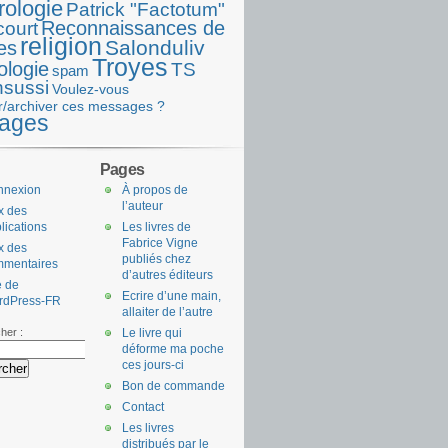
rologie
Patrick "Factotum"
Reconnaissances de
court
religion
Salonduliv
es
Troyes
ologie
TS
spam
nsussi
Voulez-vous
r/archiver ces messages ?
ages
Pages
nnexion
À propos de
l’auteur
x des
lications
Les livres de
Fabrice Vigne
x des
publiés chez
mmentaires
d’autres éditeurs
e de
Ecrire d’une main,
rdPress-FR
allaiter de l’autre
her :
Le livre qui
déforme ma poche
ces jours-ci
Bon de commande
Contact
Les livres
distribués par le