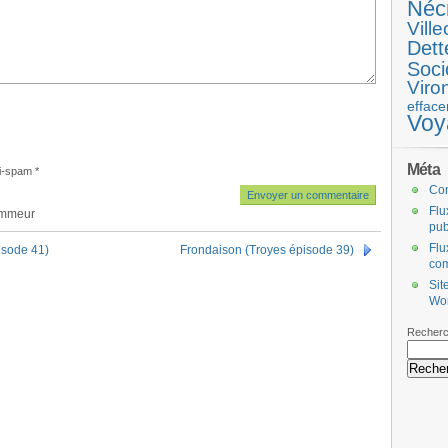
Néc
Ville
Dett
Soci
Viro
efface
Voy
Méta
i-spam
*
Co
Flu
ammeur
pub
Flu
isode 41)
Frondaison (Troyes épisode 39)
co
Sit
Wo
Recherc