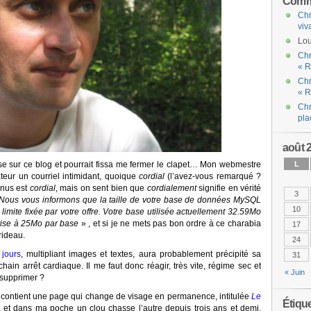
Comme
Chr
viv
Lou
Chr
« R
Chr
« R
Chr
pla
août 
 sur ce blog et pourrait fissa me fermer le clapet… Mon webmestre
L
ateur un courriel intimidant, quoique
cordial
(l’avez-vous remarqué ?
nnus est
cordial
, mais on sent bien que
cordialement
signifie en vérité
3
Nous vous informons que la taille de votre base de données MySQL
10
 limite fixée par votre offre. Votre base utilisée actuellement 32.59Mo
orise à 25Mo par base
» , et si je ne mets pas bon ordre à ce charabia
17
rideau.
24
 jours
, multipliant images et textes, aura probablement précipité sa
31
ain arrêt cardiaque. Il me faut donc réagir, très vite, régime sec et
« Juin
 supprimer ?
, contient une page qui change de visage en permanence, intitulée
Le
Étiqu
, et dans ma poche un clou chasse l’autre depuis trois ans et demi.