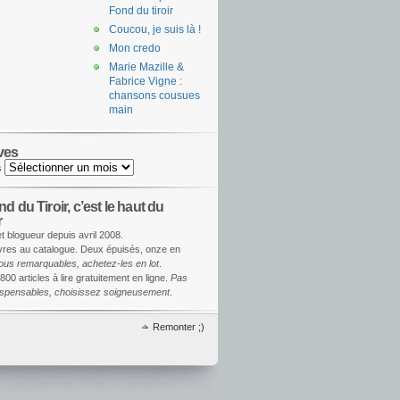
Fond du tiroir
Coucou, je suis là !
Mon credo
Marie Mazille &
Fabrice Vigne :
chansons cousues
main
ves
s
d du Tiroir, c’est le haut du
r
et blogueur depuis avril 2008.
ivres au catalogue. Deux épuisés, onze en
ous remarquables, achetez-les en lot
.
800 articles à lire gratuitement en ligne.
Pas
dispensables, choisissez soigneusement
.
Remonter ;)