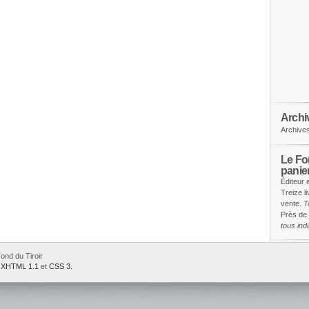
Archi
Archive
Le Fon
panie
Éditeur 
Treize l
vente.
T
Près de 
tous in
ond du Tiroir
e
XHTML 1.1
et
CSS 3
.