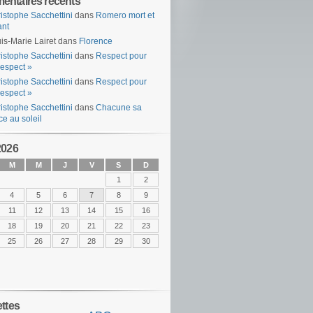
ntaires récents
istophe Sacchettini
dans
Romero mort et
ant
is-Marie Lairet
dans
Florence
istophe Sacchettini
dans
Respect pour
espect »
istophe Sacchettini
dans
Respect pour
espect »
istophe Sacchettini
dans
Chacune sa
ce au soleil
2026
M
M
J
V
S
D
1
2
4
5
6
7
8
9
11
12
13
14
15
16
18
19
20
21
22
23
25
26
27
28
29
30
ettes