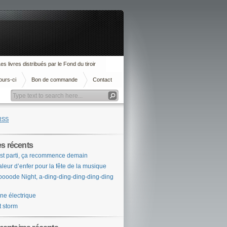
es livres distribués par le Fond du tiroir
ours-ci
Bon de commande
Contact
RSS
es récents
st parti, ça recommence demain
leur d’enfer pour la fête de la musique
ooode Night, a-ding-ding-ding-ding-ding
ne électrique
t storm