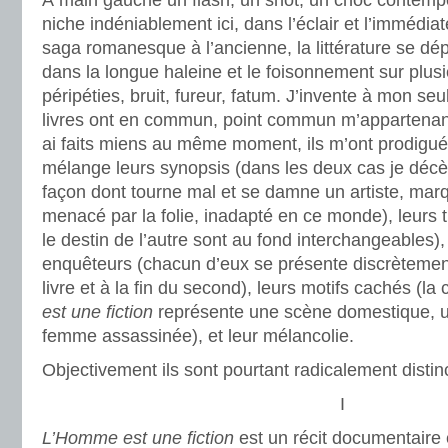
À main gauche un flash, un shot, un choc contempora
niche indéniablement ici, dans l’éclair et l’immédiat
saga romanesque à l’ancienne, la littérature se dép
dans la longue haleine et le foisonnement sur plus
péripéties, bruit, fureur, fatum. J’invente à mon s
livres ont en commun, point commun m’appartenant
ai faits miens au même moment, ils m’ont prodigué u
mélange leurs synopsis (dans les deux cas je décè
façon dont tourne mal et se damne un artiste, marq
menacé par la folie, inadapté en ce monde), leurs tit
le destin de l’autre sont au fond interchangeables),
enquêteurs (chacun d’eux se présente discrètemen
livre et à la fin du second), leurs motifs cachés (l
est une fiction
représente une scène domestique, 
femme assassinée), et leur mélancolie.
Objectivement ils sont pourtant radicalement distin
I
L’Homme est une fiction
est un récit documentaire e