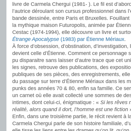
livre de Carmela Chergui (1981- ). Le fil est d’abo
l’autrice déroulant son cursus professionnel dans l’édi
bande dessinée, entre Paris et Bruxelles. Fouillan
la mythique maison Futuropolis, animée par Étienn
Cestac (1974-1994), elle découvre un livre et surto
Étrange Apocalypse
(1983) par Étienne Mériaux
.
À force d’obsession, d’obstination, d’investigation, 
devient celle d’Étienne. Comment ce personnage sing
pu disparaitre sans laisser d’autre trace que cet u
les signes, retrouve des publications, des expositi
publiques de ses pièces, des enregistrements, ell
du passage sur terre d’Étienne Mériaux dans les mil
punks des années 70 & 80, enfin sa famille. Ce ser
un carnet où elle avait collecté une sommes de des
intimes, dont celui-ci, énigmatique : «
Si les rêves 
réalité, alors quand il dort, l’homme est une fiction
»
Enfin, dans une troisième partie, le récit revient à
Carmela Chergui parle de son histoire familiale, d’
elle tisse les liens entre les drames qu’on lit, qu’on