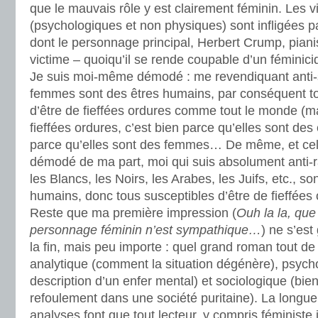
que le mauvais rôle y est clairement féminin. Les 
(psychologiques et non physiques) sont infligées p
dont le personnage principal, Herbert Crump, piani
victime – quoiqu’il se rende coupable d’un féminici
Je suis moi-même démodé : me revendiquant anti-se
femmes sont des êtres humains, par conséquent tou
d’être de fieffées ordures comme tout le monde (ma
fieffées ordures, c’est bien parce qu’elles sont des
parce qu’elles sont des femmes… De même, et cela
démodé de ma part, moi qui suis absolument anti-r
les Blancs, les Noirs, les Arabes, les Juifs, etc., so
humains, donc tous susceptibles d’être de fieffées
Reste que ma première impression (
Ouh la la, que
personnage féminin n’est sympathique…
) ne s’es
la fin, mais peu importe : quel grand roman tout 
analytique (comment la situation dégénère), psych
description d’un enfer mental) et sociologique (bi
refoulement dans une société puritaine). La longue
analyses font que tout lecteur, y compris féministe j