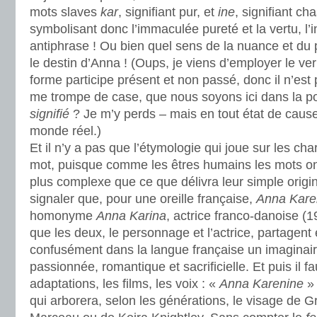
mots slaves
kar
, signifiant pur, et
ine
, signifiant ch
symbolisant donc l’immaculée pureté et la vertu, l’in
antiphrase ! Ou bien quel sens de la nuance et du 
le destin d’Anna ! (Oups, je viens d’employer le v
forme participe présent et non passé, donc il n’est
me trompe de case, que nous soyons ici dans la p
signifié
? Je m’y perds – mais en tout état de cause 
monde réel.)
Et il n’y a pas que l’étymologie qui joue sur les c
mot, puisque comme les êtres humains les mots ont
plus complexe que ce que délivra leur simple origine
signaler que, pour une oreille française,
Anna Kare
homonyme
Anna Karina
, actrice franco-danoise (
que les deux, le personnage et l’actrice, partagent
confusément dans la langue française un imaginair
passionnée, romantique et sacrificielle. Et puis il fa
adaptations, les films, les voix : «
Anna Karenine
» 
qui arborera, selon les générations, le visage de 