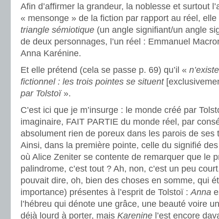
Afin d’affirmer la grandeur, la noblesse et surtout 
« mensonge » de la fiction par rapport au réel, ell
triangle sémiotique
(un angle signifiant/un angle sig
de deux personnages, l’un réel : Emmanuel Macron
Anna Karénine.
Et elle prétend (cela se passe p. 69) qu’il «
n’exist
fictionnel : les trois pointes se situent
[exclusiveme
par Tolstoï
».
C’est ici que je m’insurge : le monde créé par Tol
imaginaire, FAIT PARTIE du monde réel, par conséq
absolument rien de poreux dans les parois de ses t
Ainsi, dans la première pointe, celle du signifié d
où Alice Zeniter se contente de remarquer que le 
palindrome, c’est tout ? Ah, non, c’est un peu cour
pouvait dire, oh, bien des choses en somme, qui é
importance) présentes à l’esprit de Tolstoï :
Anna
e
l’hébreu qui dénote une grâce, une beauté voire une 
déjà lourd à porter, mais
Karenine
l’est encore dava