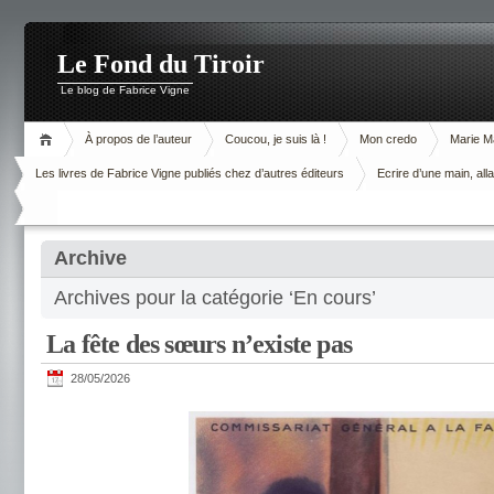
Le Fond du Tiroir
Le blog de Fabrice Vigne
À propos de l’auteur
Coucou, je suis là !
Mon credo
Marie M
Les livres de Fabrice Vigne publiés chez d’autres éditeurs
Ecrire d’une main, alla
Archive
Archives pour la catégorie ‘En cours’
La fête des sœurs n’existe pas
28/05/2026