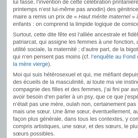
lui fasse, l’invention de cette célébration printaniè
printemps n’est lui-même pas anodin) des génitric
maire a remis un prix de «
Haut mérite maternel
» 
enfants : on comprend la limpide logique de comice
Surtout, cette dite fête est l’alliée ancestrale et fidè
patriarcat, qui assigne les femmes à
une
fonction,
utilité sociale, la maternité ; d’autre part, de la b
qui n’en pensent pas moins (cf.
l’enquête au Fond d
la mère vierge
).
Moi qui suis hétérosexuel et qui, me méfiant depui
des écueils de la masculinité, ai toute ma vie insti
compagnie des filles et des femmes, j’ai fini par avo
avoir besoin d’en parler à un psy, que ce que j’espé
n’était pas une mère, oulah non, certainement pas
mais une sœur. Une âme sœur, éventuellement, a
façon plus générale, dans tous les contextes, y co
compris artistiques, une sœur, et des sœurs, le p
sœurs possibles.