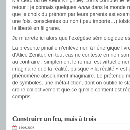
Marceau ou de Keira Knightley. Sans compter le
f
retour : je connais quelques
Anna
dans le monde rée
que le choix du prénom par leurs parents est exem
une fois, conscientes ou non ! peu importe…) tolsto
la liberté en filigrane.
Je m’arrête ici alors que l’exégèse sémiologique est,
La présente pinaille n’enlève rien à l’énergique livr
d’Alice Zeniter, en tout cas ne conteste en rien s
au contraire : simplement le roman est virtuellemen
imaginaire que la réalité, puisque « la réalité » es
phénomène absolument imaginaire. Le prétendu mo
de symboles, une méta-fiction, dont on oublie le stat
croire collectivement que ce qu’elle contient est 
compris.
Construire un feu, mais à trois
14/05/2026