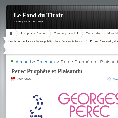
Le Fond du Tiroir
Le blog de Fabrice Vigne
À propos de l’auteur
Coucou, je suis là !
Mon credo
Marie M
Les livres de Fabrice Vigne publiés chez d’autres éditeurs
Ecrire d’une main, alla
Accueil
>
En cours
> Perec Prophète et Plaisant
Perec Prophète et Plaisantin
22/11/2025
All