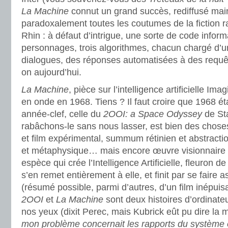
La Machine
connut un grand succès, rediffusé maint
paradoxalement toutes les coutumes de la fiction r
Rhin : à défaut d’intrigue, une sorte de code inform
personnages, trois algorithmes, chacun chargé d’un
dialogues, des réponses automatisées à des requêt
on aujourd’hui.
La Machine
, pièce sur l’intelligence artificielle Im
en onde en 1968. Tiens ? Il faut croire que 1968 ét
année-clef, celle du
2OOI: a Space Odyssey
de Sta
rabâchons-le sans nous lasser, est bien des choses
et film expérimental, summum rétinien et abstracti
et métaphysique… mais encore œuvre visionnaire s
espèce qui crée l’Intelligence Artificielle, fleuron 
s’en remet entièrement à elle, et finit par se faire a
(résumé possible, parmi d’autres, d’un film inépuisa
2OOI
et
La Machine
sont deux histoires d’ordinateu
nos yeux (dixit Perec, mais Kubrick eût pu dire l
mon problème concernait les rapports du système et