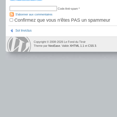
Code Anti-spam
*
S'abonner aux commentaires
Confirmez que vous n'êtes PAS un spammeur
Sol Invictus
Copyright © 2008-2026 Le Fond du Tiroir
Theme par
NeoEase
. Valide
XHTML 1.1
et
CSS 3
.