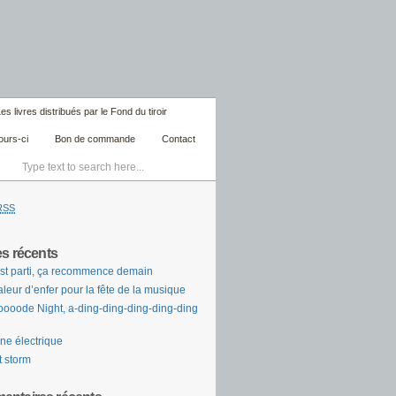
es livres distribués par le Fond du tiroir
ours-ci
Bon de commande
Contact
RSS
es récents
st parti, ça recommence demain
leur d’enfer pour la fête de la musique
ooode Night, a-ding-ding-ding-ding-ding
ne électrique
t storm