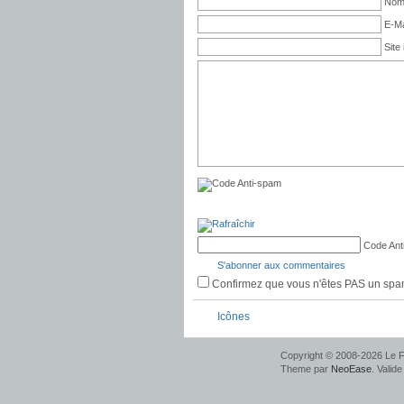
Nom 
E-Ma
Site 
Code Ant
S'abonner aux commentaires
Confirmez que vous n'êtes PAS un sp
Icônes
Copyright © 2008-2026 Le F
Theme par
NeoEase
. Valid