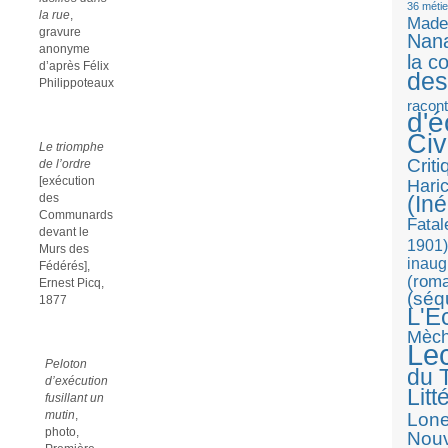
36 métie
la rue
,
Made
gravure
Nan
anonyme
la c
d’après Félix
des
Philippoteaux
racon
d'
Ci
Le triomphe
Crit
de l’ordre
[exécution
Haric
des
(Iné
Communards
Fatal
devant le
1901)
Murs des
inaug
Fédérés],
(roma
Ernest Picq,
(séq
1877
L'E
Mèc
Le
Peloton
du T
d’exécution
Litt
fusillant un
mutin
,
Lon
photo,
Nouv