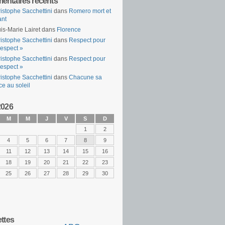
ntaires récents
istophe Sacchettini
dans
Romero mort et
ant
is-Marie Lairet
dans
Florence
istophe Sacchettini
dans
Respect pour
espect »
istophe Sacchettini
dans
Respect pour
espect »
istophe Sacchettini
dans
Chacune sa
ce au soleil
2026
M
M
J
V
S
D
1
2
4
5
6
7
8
9
11
12
13
14
15
16
18
19
20
21
22
23
25
26
27
28
29
30
ettes