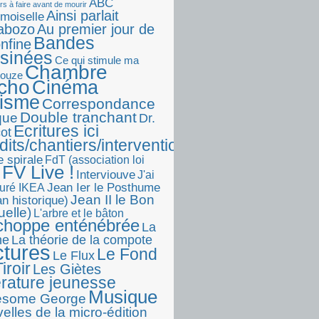
ABC
rs à faire avant de mourir
Ainsi parlait
moiselle
abozo
Au premier jour de
Bandes
onfine
sinées
Ce qui stimule ma
Chambre
touze
écho
Cinéma
visme
Correspondance
Double tranchant
ique
Dr.
Ecritures ici
ot
dits/chantiers/interventions)
e spirale
FdT (association loi
FV Live !
Interviouve
J'ai
Jean Ier le Posthume
uré IKEA
Jean II le Bon
n historique)
uelle)
L'arbre et le bâton
choppe enténébrée
La
he
La théorie de la compote
ctures
Le Fond
Le Flux
iroir
Les Giètes
érature jeunesse
Musique
esome George
elles de la micro-édition