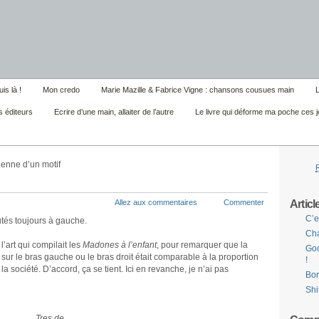
is là !
Mon credo
Marie Mazille & Fabrice Vigne : chansons cousues main
L
s éditeurs
Ecrire d’une main, allaiter de l’autre
Le livre qui déforme ma poche ces j
ienne d’un motif
Articl
Allez aux commentaires
Commenter
C’e
utés toujours à gauche.
Cha
’art qui compilait les
Madones à l’enfant
, pour remarquer que la
Goo
sur le bras gauche ou le bras droit était comparable à la proportion
!
a société. D’accord, ça se tient. Ici en revanche, je n’ai pas
Bor
Shi
Tres de