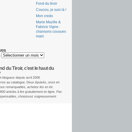
Fond du tiroir
Coucou, je suis là !
Mon credo
Marie Mazille &
Fabrice Vigne :
chansons cousues
main
ves
s
d du Tiroir, c’est le haut du
r
et blogueur depuis avril 2008.
ivres au catalogue. Deux épuisés, onze en
ous remarquables, achetez-les en lot
.
800 articles à lire gratuitement en ligne.
Pas
dispensables, choisissez soigneusement
.