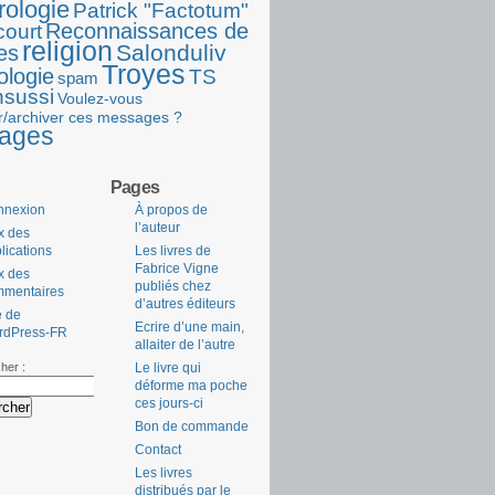
rologie
Patrick "Factotum"
Reconnaissances de
court
religion
Salonduliv
es
Troyes
ologie
TS
spam
nsussi
Voulez-vous
r/archiver ces messages ?
ages
Pages
nnexion
À propos de
l’auteur
x des
lications
Les livres de
Fabrice Vigne
x des
publiés chez
mmentaires
d’autres éditeurs
e de
Ecrire d’une main,
rdPress-FR
allaiter de l’autre
her :
Le livre qui
déforme ma poche
ces jours-ci
Bon de commande
Contact
Les livres
distribués par le