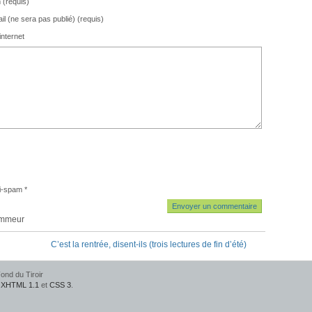
(requis)
il (ne sera pas publié) (requis)
internet
i-spam
*
ammeur
C’est la rentrée, disent-ils (trois lectures de fin d’été)
ond du Tiroir
e
XHTML 1.1
et
CSS 3
.