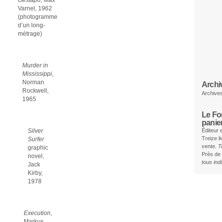
Gestapo
, Max
Varnel, 1962
(photogramme
d’un long-
métrage)
Murder in
Mississippi
,
Norman
Archi
Rockwell,
Archive
1965
Le Fon
panie
Silver
Éditeur 
Treize l
Surfer
vente.
T
graphic
Près de 
novel,
tous in
Jack
Kirby,
1978
Execution
,
Markus