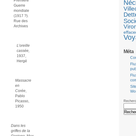
Première
Néc
Guerre
Ville
mondiale
Dett
(1917 ?).
Soci
Rue des
Viro
Archives
efface
Voy
L’oreille
cassée,
Méta
1937,
Co
Hergé
Flu
pub
Flu
co
Massacre
en
Sit
Corée
,
Wo
Pablo
Picasso,
Recherc
1950
Dans les
griffes de la