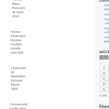
Comme
Mayo
,
Chr
Francisco
viv
de Goya,
Lou
1814
Chr
« R
Chr
Peloton
« R
d’exécution
,
Chr
Gustave
pla
Courbet,
carnets,
août 
sans date
L
L’Exécution
3
de
10
Maximilien
,
17
Edouard
24
Manet,
1868
31
« Juin
Communards
Étiqu
fusillés dans