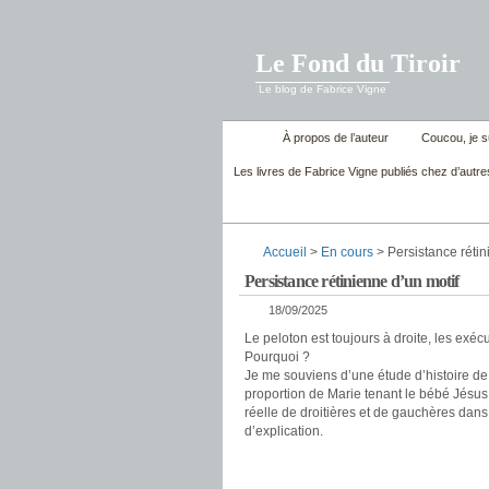
Le Fond du Tiroir
Le blog de Fabrice Vigne
À propos de l’auteur
Coucou, je su
Les livres de Fabrice Vigne publiés chez d’autre
Accueil
>
En cours
> Persistance rétin
Persistance rétinienne d’un motif
18/09/2025
Le peloton est toujours à droite, les exéc
Pourquoi ?
Je me souviens d’une étude d’histoire de l
proportion de Marie tenant le bébé Jésus 
réelle de droitières et de gauchères dans l
d’explication.