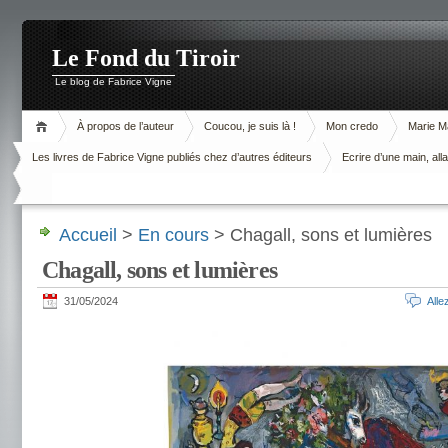
Le Fond du Tiroir
Le blog de Fabrice Vigne
À propos de l’auteur
Coucou, je suis là !
Mon credo
Marie M
Les livres de Fabrice Vigne publiés chez d’autres éditeurs
Ecrire d’une main, alla
Accueil
>
En cours
> Chagall, sons et lumières
Chagall, sons et lumières
31/05/2024
All