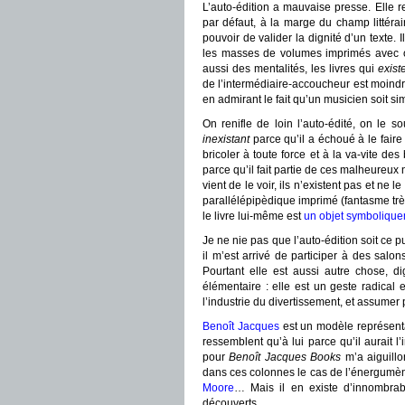
L’auto-édition a mauvaise presse. Elle r
par défaut, à la marge du champ littéraire
pouvoir de valider la dignité d’un texte. I
les masses de volumes imprimés avec 
aussi des mentalités, les livres qui
exist
de l’intermédiaire-accoucheur est moind
en admirant le fait qu’un musicien soit s
On renifle de loin l’auto-édité, on le s
inexistant
parce qu’il a échoué à le faire 
bricoler à toute force et à la va-vite des
parce qu’il fait partie de ces malheureux n
vient de le voir, ils n’existent pas et ne l
parallélépipèdique imprimé (fantasme tr
le livre lui-même est
un objet symbolique
Je ne nie pas que l’auto-édition soit ce pu
il m’est arrivé de participer à des salo
Pourtant elle est aussi autre chose, d
élémentaire : elle est un geste radical 
l’industrie du divertissement, et assumer 
Benoît Jacques
est un modèle représentat
ressemblent qu’à lui parce qu’il aurait l’
pour
Benoît Jacques Books
m’a aiguillo
dans ces colonnes le cas de l’énergum
Moore
… Mais il en existe d’innombrab
découverts.