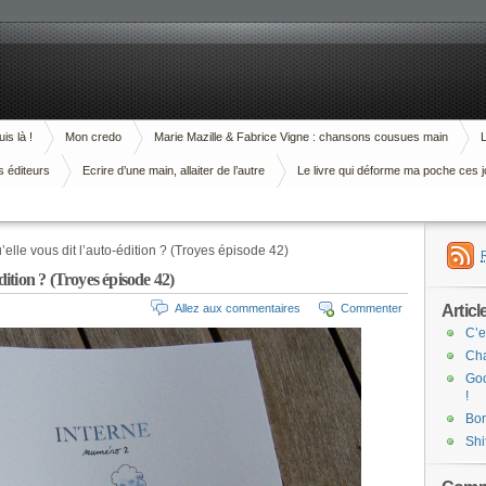
is là !
Mon credo
Marie Mazille & Fabrice Vigne : chansons cousues main
L
s éditeurs
Ecrire d’une main, allaiter de l’autre
Le livre qui déforme ma poche ces j
elle vous dit l’auto-édition ? (Troyes épisode 42)
dition ? (Troyes épisode 42)
Articl
Allez aux commentaires
Commenter
C’e
Cha
Goo
!
Bor
Shi