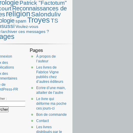
rologie
Patrick "Factotum"
Reconnaissances de
court
religion
Salonduliv
es
Troyes
ologie
TS
spam
nsussi
Voulez-vous
r/archiver ces messages ?
ages
Pages
nnexion
À propos de
l’auteur
x des
lications
Les livres de
Fabrice Vigne
x des
publiés chez
mmentaires
d’autres éditeurs
e de
Ecrire d’une main,
rdPress-FR
allaiter de l’autre
her :
Le livre qui
déforme ma poche
ces jours-ci
Bon de commande
Contact
Les livres
distribués par le