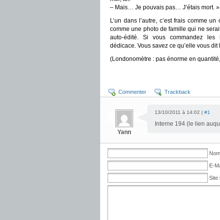
– Mais… Je pouvais pas… J’étais mort. »
L’un dans l’autre, c’est frais comme un 
comme une photo de famille qui ne serait 
auto-édité. Si vous commandez les l
dédicace. Vous savez ce qu’elle vous dit l
(Londonomètre : pas énorme en quantité, m
Commenter
Trackback
13/10/2011 à 14:02 |
#1
Interne 194 (le lien auq
Yann
Nom 
E-Ma
Site 