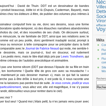
Néc
 aujourd’hui : David de Thuin. DDT est un dessinateur de bandes
Ville
 produit beaucoup, édite ici et là (Dupuis, Casterman, Bayard), mais
Dett
séries chez les
éditeurs à filtre
, de publier des volumes plus intimes à
Soci
Viro
sinateur compulsif livre sa vie, donc ses dessins, sous une forme
efface
Voy
t laboratoire spatio-temporel, où des ébauches narratives abandonnées
photos du ciel, et des nouvelles de ses chats. On découvre surtout,
 minuscule, la vie familiale de DDT, ainsi que ses relations avec le
Méta
’homme est un peu poète, donc gentiment inadapté social, prompt à
cheux ou renoncer à telle compagnie pour se précipiter dans la forêt
Co
e comparable avec le
Journal
de Fabrice Neaud
qui reste, me semble-t-
Flu
hie dessinée, mais ce journal-ci, tout en douceur, est rudement
pub
r
Les petits riens
, mais le titre était déjà pris par
Lewis Trondheim
, qui
Flu
même créneau de l’autobio anecdotique et animalière.
co
t pas une bonne sitcom (DDT par-dessus l’épaule de sa fille en train
Sit
nt, ton bonhomme ! Quelle tête de gros con avec sa moustache ! »
Wo
maintenant je vais dessiner maman »), mais ce qui fait la saveur
Recherc
he pas à être drôle à tout prix, il est juste là, il nous raconte une
e la laissions pas perdre tout de suite.
Je vous convie, plutôt je vous
 particulièrement
, vous allez voir, elle est magnifique, il ne s’y passe
andir, débrouillez-vous pour rentrer dans le ciel).
avec moi ?
uer tout seul ! Quand moi j’étais petit, tu n’es jamais venu jouer avec