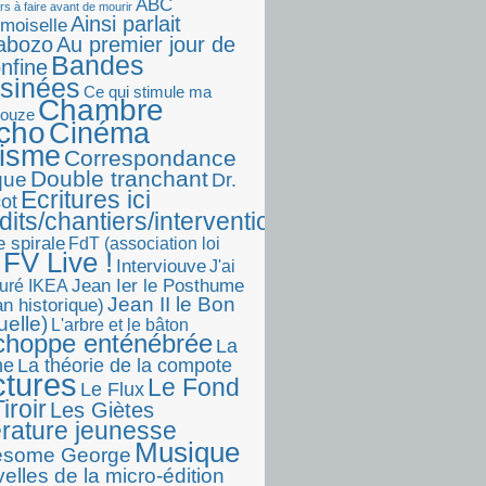
ABC
rs à faire avant de mourir
Ainsi parlait
moiselle
abozo
Au premier jour de
Bandes
onfine
sinées
Ce qui stimule ma
Chambre
touze
écho
Cinéma
visme
Correspondance
Double tranchant
ique
Dr.
Ecritures ici
ot
dits/chantiers/interventions)
e spirale
FdT (association loi
FV Live !
Interviouve
J'ai
Jean Ier le Posthume
uré IKEA
Jean II le Bon
n historique)
uelle)
L'arbre et le bâton
choppe enténébrée
La
he
La théorie de la compote
ctures
Le Fond
Le Flux
iroir
Les Giètes
érature jeunesse
Musique
esome George
elles de la micro-édition