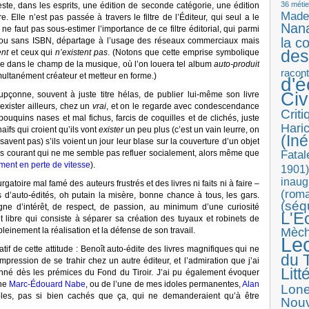
36 métie
este, dans les esprits, une édition de seconde catégorie, une édition
Made
. Elle n’est pas passée à travers le filtre de l’Éditeur, qui seul a le
Nan
l ne faut pas sous-estimer l’importance de ce filtre éditorial, qui parmi
la c
ou sans ISBN, départage à l’usage des réseaux commerciaux mais
des
ent
et ceux qui
n’existent pas
. (Notons que cette emprise symbolique
re dans le champ de la musique, où l’on louera tel album
auto-produit
racon
imultanément créateur et metteur en forme.)
d'
Ci
oupçonne, souvent à juste titre hélas, de publier lui-même son livre
exister ailleurs, chez un
vrai
, et on le regarde avec condescendance
Crit
 bouquins nases et mal fichus, farcis de coquilles et de clichés, juste
Haric
aïfs qui croient qu’ils vont
exister
un peu plus (c’est un vain leurre, on
(Iné
e savent pas) s’ils voient un jour leur blase sur la couverture d’un objet
Fatal
ès courant qui ne me semble pas refluer socialement, alors même que
ment en perte de vitesse
).
1901)
inaug
rgatoire mal famé des auteurs frustrés et des livres ni faits ni à faire –
(roma
ns d’auto-édités, oh putain la misère, bonne chance à tous, les gars.
(séq
igne d’intérêt, de respect, de passion, au minimum d’une curiosité
L'E
et libre qui consiste à séparer sa création des tuyaux et robinets de
pleinement la réalisation et la défense de son travail.
Mèc
Le
if de cette attitude : Benoît auto-édite des livres magnifiques qui ne
du T
impression de se trahir chez un autre éditeur, et l’admiration que j’ai
Litt
nné dès les prémices du Fond du Tiroir. J’ai pu également évoquer
ène
Marc-Édouard Nabe
, ou de l’une de mes idoles permanentes,
Alan
Lon
les, pas si bien cachés que ça, qui ne demanderaient qu’à être
Nouv