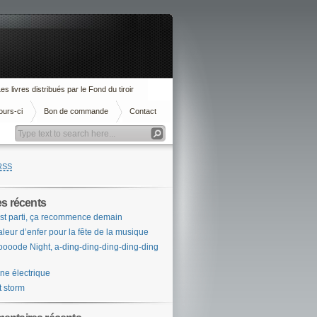
es livres distribués par le Fond du tiroir
ours-ci
Bon de commande
Contact
RSS
es récents
st parti, ça recommence demain
leur d’enfer pour la fête de la musique
ooode Night, a-ding-ding-ding-ding-ding
ne électrique
t storm