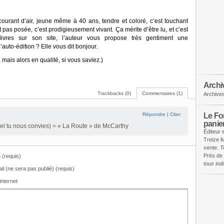
courant d’air, jeune même à 40 ans, tendre et coloré, c’est touchant
pas posée, c’est prodigieusement vivant. Ça mérite d’être lu, et c’est
ivres sur son site, l’auteur vous propose très gentiment une
’auto-édition ? Elle vous dit bonjour.
ais alors en qualité, si vous saviez.)
Archi
Trackbacks (0)
Commentaires (1)
Archive
Le Fon
Répondre
|
Citer
panie
uel tu nous convies) = « La Route » de McCarthy
Éditeur 
Treize l
vente.
T
Près de 
(requis)
tous in
il (ne sera pas publié) (requis)
internet