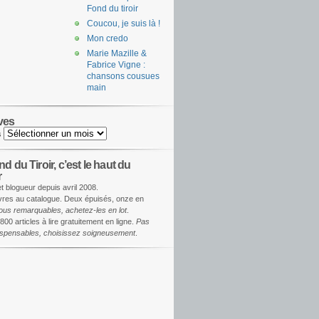
Fond du tiroir
Coucou, je suis là !
Mon credo
Marie Mazille &
Fabrice Vigne :
chansons cousues
main
ves
s
d du Tiroir, c’est le haut du
r
et blogueur depuis avril 2008.
ivres au catalogue. Deux épuisés, onze en
ous remarquables, achetez-les en lot
.
800 articles à lire gratuitement en ligne.
Pas
dispensables, choisissez soigneusement
.