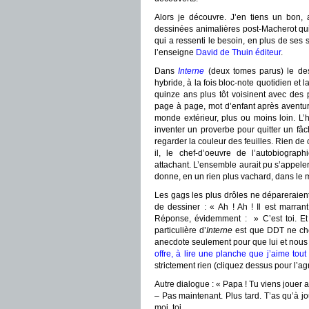
Alors je découvre. J’en tiens un bon,
dessinées animalières post-Macherot qui
qui a ressenti le besoin, en plus de ses 
l’enseigne
David de Thuin éditeur
.
Dans
Interne
(deux tomes parus) le des
hybride, à la fois bloc-note quotidien e
quinze ans plus tôt voisinent avec des 
page à page, mot d’enfant après aventure
monde extérieur, plus ou moins loin. L
inventer un proverbe pour quitter un fâ
regarder la couleur des feuilles. Rien d
il, le chef-d’oeuvre de l’autobiograp
attachant. L’ensemble aurait pu s’appele
donne, en un rien plus vachard, dans le 
Les gags les plus drôles ne dépareraien
de dessiner : « Ah ! Ah ! Il est marra
Réponse, évidemment : » C’est toi. Et 
particulière d’
Interne
est que DDT ne cherc
anecdote seulement pour que lui et nous n
offre, à lire une planche que j’aime tout
strictement rien (cliquez dessus pour l’agr
Autre dialogue : « Papa ! Tu viens jouer 
– Pas maintenant. Plus tard. T’as qu’à jo
moi, toi.