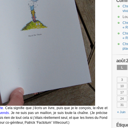
Comme
Chr
viv
Lou
Chr
« R
Chr
« R
Chr
pla
août 
L
3
10
17
24
31
ite
. Cela signifie que j’écris un livre, puis que je le conçois, le rêve et
« Juin
 vends
. Je ne suis pas un maillon, je suis toute la chaîne. (Je précise
is rien de tout cela si j’étais réellement seul, et que les livres du Fond
eur co-géniteur, Patrick ‘Factotum’ Villecourt.)
Étiqu