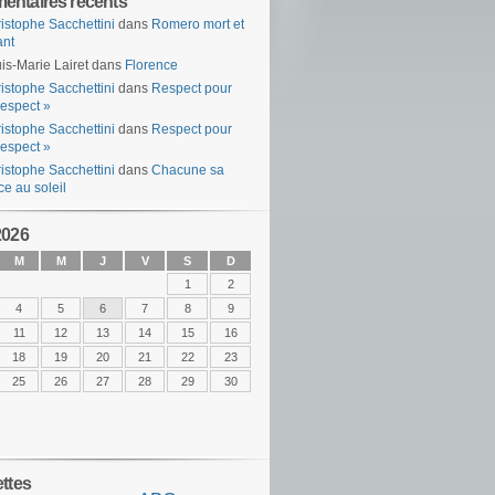
ntaires récents
istophe Sacchettini
dans
Romero mort et
ant
is-Marie Lairet
dans
Florence
istophe Sacchettini
dans
Respect pour
espect »
istophe Sacchettini
dans
Respect pour
espect »
istophe Sacchettini
dans
Chacune sa
ce au soleil
2026
M
M
J
V
S
D
1
2
4
5
6
7
8
9
11
12
13
14
15
16
18
19
20
21
22
23
25
26
27
28
29
30
ettes