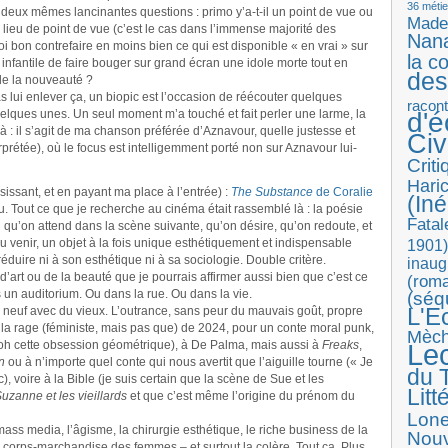
36 métie
 deux mêmes lancinantes questions : primo y’a-t-il un point de vue ou
Made
nir lieu de point de vue (c’est le cas dans l’immense majorité des
Nan
i bon contrefaire en moins bien ce qui est disponible « en vrai » sur
la c
n infantile de faire bouger sur grand écran une idole morte tout en
des
de la nouveauté ?
s lui enlever ça, un biopic est l’occasion de réécouter quelques
racon
lques unes. Un seul moment m’a touché et fait perler une larme, la
d'
à : il s’agit de ma chanson préférée d’Aznavour, quelle justesse et
Ci
erprétée), où le focus est intelligemment porté non sur Aznavour lui-
Crit
Haric
isissant, et en payant ma place à l’entrée) :
The Substance
de Coralie
(Iné
nu. Tout ce que je recherche au cinéma était rassemblé là : la poésie
Fatal
 qu’on attend dans la scène suivante, qu’on désire, qu’on redoute, et
u venir, un objet à la fois unique esthétiquement et indispensable
1901)
duire ni à son esthétique ni à sa sociologie. Double critère.
inaug
d’art ou de la beauté que je pourrais affirmer aussi bien que c’est ce
(roma
 un auditorium. Ou dans la rue. Ou dans la vie.
(séq
L'E
 neuf avec du vieux. L’outrance, sans peur du mauvais goût, propre
a rage (féministe, mais pas que) de 2024, pour un conte moral punk,
Mèc
oh cette obsession géométrique), à De Palma, mais aussi à
Freaks
,
Le
n
ou à n’importe quel conte qui nous avertit que l’aiguille tourne (« Je
du T
c), voire à la Bible (je suis certain que la scène de Sue et les
Litt
uzanne et les vieillards
et que c’est même l’origine du prénom du
Lon
ass media, l’âgisme, la chirurgie esthétique, le riche business de la
Nouv
le corps-marchandise des femmes – et surtout la colère. Tout ça. Plus