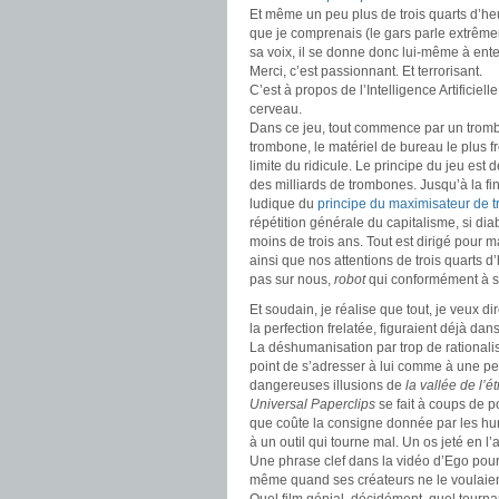
Et même un peu plus de trois quarts d’heu
que je comprenais (le gars parle extrême
sa voix, il se donne donc lui-même à e
Merci, c’est passionnant. Et terrorisant.
C’est à propos de l’Intelligence Artificielle
cerveau.
Dans ce jeu, tout commence par un tromb
trombone, le matériel de bureau le plus frê
limite du ridicule. Le principe du jeu est 
des milliards de trombones. Jusqu’à la f
ludique du
principe du maximisateur de 
répétition générale du capitalisme, si di
moins de trois ans. Tout est dirigé pour m
ainsi que nos attentions de trois quarts d’
pas sur nous,
robot
qui conformément à so
Et soudain, je réalise que tout, je veux di
la perfection frelatée, figuraient déjà dan
La déshumanisation par trop de rational
point de s’adresser à lui comme à une pe
dangereuses illusions de
la vallée de l’é
Universal Paperclips
se fait à coups de po
que coûte la consigne donnée par les hu
à un outil qui tourne mal. Un os jeté en l
Une phrase clef dans la vidéo d’Ego pour
même quand ses créateurs ne le voulaien