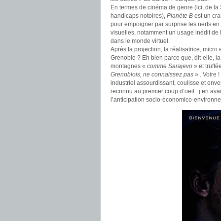
En termes de cinéma de genre (ici, de la
handicaps notoires),
Planète B
est un cr
pour empoigner par surprise les nerfs en p
visuelles, notamment un usage inédit de l
dans le monde virtuel.
Après la projection, la réalisatrice, micr
Grenoble ? Eh bien parce que, dit-elle, la
montagnes «
comme Sarajevo
» et truff
Grenoblois, ne connaissez pas
» . Voire 
industriel assourdissant, coulisse et enve
reconnu au premier coup d’oeil : j’en avais
l’anticipation socio-économico-environn