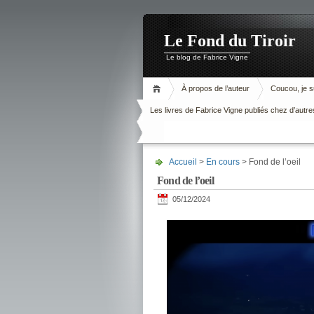
Le Fond du Tiroir
Le blog de Fabrice Vigne
À propos de l’auteur
Coucou, je su
Les livres de Fabrice Vigne publiés chez d’autre
Accueil
>
En cours
> Fond de l’oeil
Fond de l’oeil
05/12/2024