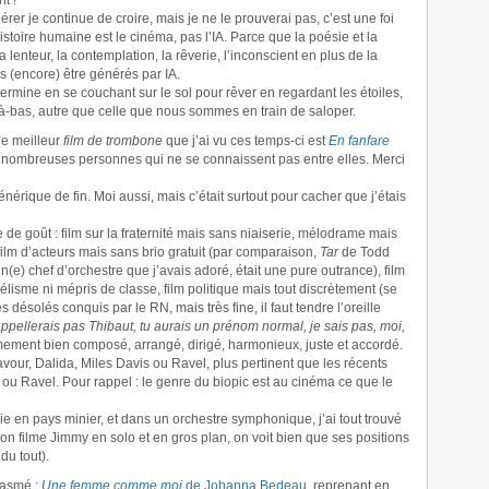
t !
pérer je continue de croire, mais je ne le prouverai pas, c’est une foi
stoire humaine est le cinéma, pas l’IA. Parce que la poésie et la
la lenteur, la contemplation, la rêverie, l’inconscient en plus de la
s (encore) être générés par IA.
rmine en se couchant sur le sol pour rêver en regardant les étoiles,
là-bas, autre que celle que nous sommes en train de saloper.
le meilleur
film de trombone
que j’ai vu ces temps-ci est
En fanfare
e nombreuses personnes qui ne se connaissent pas entre elles. Merci
énérique de fin. Moi aussi, mais c’était surtout pour cacher que j’étais
e de goût : film sur la fraternité mais sans niaiserie, mélodrame mais
film d’acteurs mais sans brio gratuit (par comparaison,
Tar
de Todd
un(e) chef d’orchestre que j’avais adoré, était une pure outrance), film
isme ni mépris de classe, film politique mais tout discrètement (se
s désolés conquis par le RN, mais très fine, il faut tendre l’oreille
 t’appellerais pas Thibaut, tu aurais un prénom normal, je sais pas, moi,
êmement bien composé, arrangé, dirigé, harmonieux, juste et accordé.
vour, Dalida, Miles Davis ou Ravel, plus pertinent que les récents
 ou Ravel. Pour rappel : le genre du biopic est au cinéma ce que le
ie en pays minier, et dans un orchestre symphonique, j’ai tout trouvé
’on filme Jimmy en solo et en gros plan, on voit bien que ses positions
du tout).
iasmé :
Une femme comme moi
de Johanna Bedeau
, reprenant en