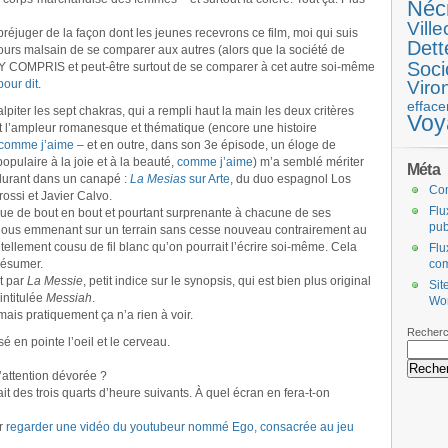
Néc
Ville
préjuger de la façon dont les jeunes recevrons ce film, moi qui suis
Dett
toujours malsain de se comparer aux autres (alors que la société de
Soci
 Y COMPRIS et peut-être surtout de se comparer à cet autre soi-même
pour dit
.
Viro
efface
lpiter les sept chakras, qui a rempli haut la main les deux critères
Voy
t l’ampleur romanesque et thématique (encore une histoire
comme j’aime
– et en outre, dans son 3e épisode, un éloge de
opulaire à la joie et à la beauté,
comme j’aime
) m’a semblé mériter
Méta
durant dans un canapé :
La Mesias
sur Arte
, du duo espagnol Los
Co
rossi et Javier Calvo.
Flu
enue de bout en bout et pourtant surprenante à chacune de ses
pub
, nous emmenant sur un terrain sans cesse nouveau contrairement au
, tellement cousu de fil blanc qu’on pourrait l’écrire soi-même. Cela
Flu
 résumer.
co
t par
La Messie
, petit indice sur le synopsis, qui est bien plus original
Sit
intitulée
Messiah
.
Wo
is pratiquement ça n’a rien à voir.
Recherc
 en pointe l’oeil et le cerveau.
’attention dévorée ?
t des trois quarts d’heure suivants. À quel écran en fera-t-on
ur
regarder une vidéo du youtubeur nommé Ego, consacrée au jeu