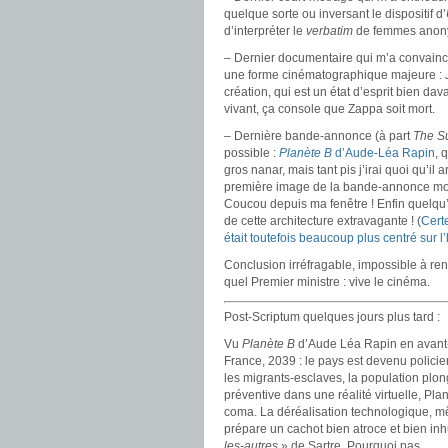
quelque sorte ou inversant le dispositif d’
d’interpréter le
verbatim
de femmes anony
– Dernier documentaire qui m’a convaincu 
une forme cinématographique majeure :
création, qui est un état d’esprit bien da
vivant, ça console que Zappa soit mort.
– Dernière bande-annonce (à part
The S
possible :
Planète B
d’Aude-Léa Rapin
, 
gros nanar, mais tant pis j’irai quoi qu’il a
première image de la bande-annonce montre
Coucou depuis ma fenêtre ! Enfin quelqu
de cette architecture extravagante ! (
Certe
était toutefois beaucoup plus centré sur l’
Conclusion irréfragable, impossible à re
quel Premier ministre : vive le cinéma.
Post-Scriptum quelques jours plus tard :
Vu
Planète B
d’Aude Léa Rapin en avant-p
France, 2039 : le pays est devenu policier, 
les migrants-esclaves, la population plon
préventive dans une réalité virtuelle, Pla
coma. La déréalisation technologique, mê
prépare un cachot bien atroce et bien inh
les-autres
» de Sartre. Pourquoi pas.