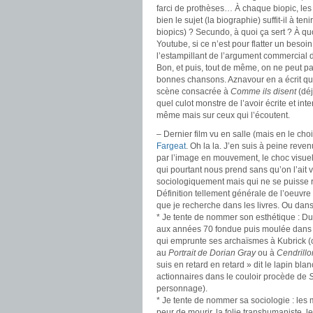
farci de prothèses… À chaque biopic, les
bien le sujet (la biographie) suffit-il à te
biopics) ? Secundo, à quoi ça sert ? À quo
Youtube, si ce n’est pour flatter un besoi
l’estampillant de l’argument commercial 
Bon, et puis, tout de même, on ne peut pa
bonnes chansons. Aznavour en a écrit que
scène consacrée à
Comme ils disent
(déj
quel culot monstre de l’avoir écrite et int
même mais sur ceux qui l’écoutent.
– Dernier film vu en salle (mais en le cho
Fargeat
. Oh la la. J’en suis à peine reve
par l’image en mouvement, le choc visuel
qui pourtant nous prend sans qu’on l’ait v
sociologiquement mais qui ne se puisse ré
Définition tellement générale de l’oeuvre 
que je recherche dans les livres. Ou dans
* Je tente de nommer son esthétique : Du
aux années 70 fondue puis moulée dans l
qui emprunte ses archaïsmes à Kubrick (
au
Portrait de Dorian Gray
ou à
Cendrillo
suis en retard en retard » dit le lapin blan
actionnaires dans le couloir procède de
S
personnage).
* Je tente de nommer sa sociologie : les m
peur de mourir, la folie transhumaniste, 