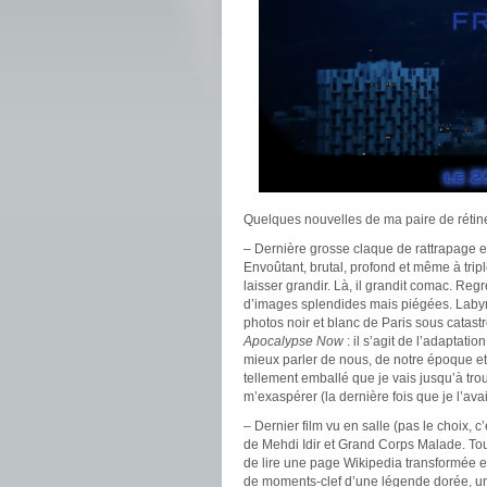
Quelques nouvelles de ma paire de rétine
– Dernière grosse claque de rattrapage 
Envoûtant, brutal, profond et même à trip
laisser grandir. Là, il grandit comac. Regre
d’images splendides mais piégées. Labyr
photos noir et blanc de Paris sous catas
Apocalypse Now
: il s’agit de l’adaptat
mieux parler de nous, de notre époque et
tellement emballé que je vais jusqu’à tro
m’exaspérer (la dernière fois que je l’ava
– Dernier film vu en salle (pas le choix, c’
de Mehdi Idir et Grand Corps Malade. Tout
de lire une page Wikipedia transformée en
de moments-clef d’une légende dorée, un 