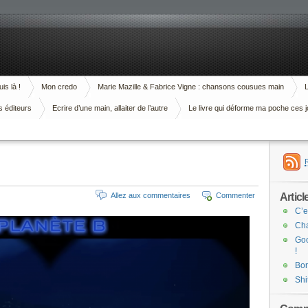
is là !
Mon credo
Marie Mazille & Fabrice Vigne : chansons cousues main
L
s éditeurs
Ecrire d’une main, allaiter de l’autre
Le livre qui déforme ma poche ces j
Articl
Allez aux commentaires
Commenter
C’e
Cha
Goo
!
Bor
Shi