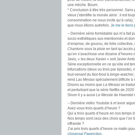
une mèche. Boum.
* Conclusion à titre très personnel. Sans 
vieux j’identifie la morale ainsi : il est 
consommation ne nous incite qu’à cela),
que nous étions autrefois.
Je me le tiens 
– Dernière série formidable qui m’a fait pa
socio-esthétiques sus-mentionnés et don
d’emprise, de gourou, de folie collective,
Chantons sous la pluie
en tant qu’accès p
qu’on s’avachisse une dizaine d’heures 
Javis, « les deux Xavier » soit Javier Amb
Série exceptionnelle en ce qu’elle est t
bifurcations (deux ou trois par épisode)
tout-venant du
fast-food
à
binge-watcher
rend
Las Mesias
spécialement difficile à
Disons au moins que
La Mesias
se tradui
et perturbant que la série Netflix de 2020 
Sinon il y a aussi
Le Messie
de Haendel ma
– Dernière vidéo Youtube à m’avoir aiguisé
Avez-vous trois quarts d’heure ?
Qui a trois quarts d’heure en nos temps d
Nos temps sont ceux des choix que l’on fai
offrande ?
J’ai pris trois quarts d’heure ce matin po
Universal Paperclips
.