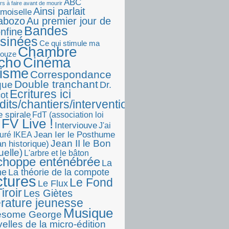
ABC
rs à faire avant de mourir
Ainsi parlait
moiselle
abozo
Au premier jour de
Bandes
onfine
sinées
Ce qui stimule ma
Chambre
touze
écho
Cinéma
visme
Correspondance
Double tranchant
ique
Dr.
Ecritures ici
ot
dits/chantiers/interventions)
e spirale
FdT (association loi
FV Live !
Interviouve
J'ai
Jean Ier le Posthume
uré IKEA
Jean II le Bon
n historique)
uelle)
L'arbre et le bâton
choppe enténébrée
La
he
La théorie de la compote
ctures
Le Fond
Le Flux
iroir
Les Giètes
érature jeunesse
Musique
esome George
elles de la micro-édition