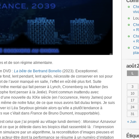
Comme
Chr
viv
Lou
Chr
« R
Chr
« R
Chr
pla
s et de son régime alimentaire.
août 
en DVD :
La bête
de Bertrand Bonello
(2023). Exceptionnel.
L
le fond, lent pendant, lent après, nécessite de conserver en soi pour
t de l’avoir manqué en salle, l’effet en eût été plus fort. Suite
inthe mental qui fait penser à Lynch, Cronenberg ou Marker (les
3
trophe font penser à
la Jetée
). Point commun inattendu avec
10
ion d’une nouvelle du XIXe siècle (en l’occurence, Henry James) pour
17
 même de notre futur, de ce que nous avons fait du/au temps. Je suis
24
uver ici Léa Seydoux géniale alors qu’elle a plutôt tendance à
is vue c’était dans
France
de Bruno Dumont, insupportable).
31
est celui que j’ai projeté au village lundi dernier) :
Monsieur Aznavour
« Juin
 ce que je déteste dans les biopics était rassemblé là : l’impression
 simulacre par un algorithme, la reconstitution d’images pieuses et
Étiqu
acteur-titre dont la performance se résume à un numéro d’imitation