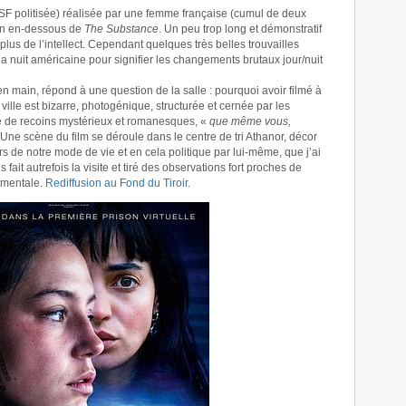
 SF politisée) réalisée par une femme française (cumul de deux
an en-dessous de
The Substance
. Un peu trop long et démonstratif
lus de l’intellect. Cependant quelques très belles trouvailles
a nuit américaine pour signifier les changements brutaux jour/nuit
o en main, répond à une question de la salle : pourquoi avoir filmé à
 ville est bizarre, photogénique, structurée et cernée par les
ée de recoins mystérieux et romanesques, «
que même vous,
! Une scène du film se déroule dans le centre de tri Athanor, décor
rs de notre mode de vie et en cela politique par lui-même, que j’ai
 fait autrefois la visite et tiré des observations fort proches de
ementale.
Rediffusion au Fond du Tiroir
.