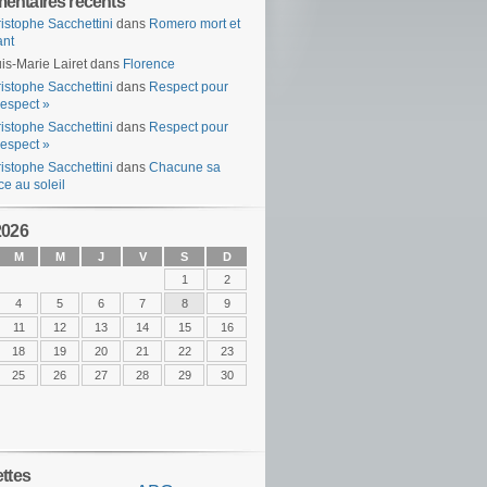
ntaires récents
istophe Sacchettini
dans
Romero mort et
ant
is-Marie Lairet
dans
Florence
istophe Sacchettini
dans
Respect pour
espect »
istophe Sacchettini
dans
Respect pour
espect »
istophe Sacchettini
dans
Chacune sa
ce au soleil
2026
M
M
J
V
S
D
1
2
4
5
6
7
8
9
11
12
13
14
15
16
18
19
20
21
22
23
25
26
27
28
29
30
ettes