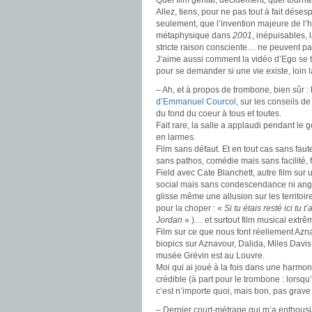
Quel film génial, décidément, quel tournan
Allez, tiens, pour ne pas tout à fait déses
seulement, que l’invention majeure de l’hi
métaphysique dans
2001
, inépuisables, 
stricte raison consciente… ne peuvent pa
J’aime aussi comment la vidéo d’Ego se te
pour se demander si une vie existe, loin 
– Ah, et à propos de trombone, bien sûr : 
d’Emmanuel Courcol,
sur les conseils d
du fond du coeur à tous et toutes.
Fait rare, la salle a applaudi pendant le g
en larmes.
Film sans défaut. Et en tout cas sans faut
sans pathos, comédie mais sans facilité, 
Field avec Cate Blanchett, autre film sur 
social mais sans condescendance ni angél
glisse même une allusion sur les territoire
pour la choper : «
Si tu étais resté ici tu
Jordan
» )… et surtout film musical extr
Film sur ce que nous font réellement Azna
biopics sur Aznavour, Dalida, Miles Davis
musée Grévin est au Louvre.
Moi qui ai joué à la fois dans une harmon
crédible (à part pour le trombone : lorsqu
c’est n’importe quoi, mais bon, pas grave 
– Dernier court-métrage qui m’a enthous