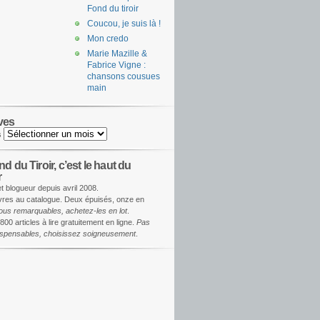
Fond du tiroir
Coucou, je suis là !
Mon credo
Marie Mazille &
Fabrice Vigne :
chansons cousues
main
ves
s
d du Tiroir, c’est le haut du
r
et blogueur depuis avril 2008.
ivres au catalogue. Deux épuisés, onze en
ous remarquables, achetez-les en lot
.
800 articles à lire gratuitement en ligne.
Pas
dispensables, choisissez soigneusement
.