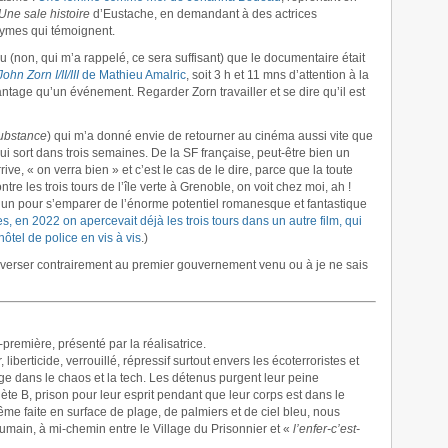
Une sale histoire
d’Eustache, en demandant à des actrices
mes qui témoignent.
(non, qui m’a rappelé, ce sera suffisant) que le documentaire était
John Zorn I/II/III
de Mathieu Amalric
, soit 3 h et 11 mns d’attention à la
vantage qu’un événement. Regarder Zorn travailler et se dire qu’il est
ubstance
) qui m’a donné envie de retourner au cinéma aussi vite que
qui sort dans trois semaines. De la SF française, peut-être bien un
rrive, « on verra bien » et c’est le cas de le dire, parce que la toute
 les trois tours de l’île verte à Grenoble, on voit chez moi, ah !
’un pour s’emparer de l’énorme potentiel romanesque et fantastique
s, en 2022 on apercevait déjà les trois tours dans un autre film, qui
hôtel de police en vis à vis
.)
nverser contrairement au premier gouvernement venu ou à je ne sais
remière, présenté par la réalisatrice.
liberticide, verrouillé, répressif surtout envers les écoterroristes et
ge dans le chaos et la tech. Les détenus purgent leur peine
nète B, prison pour leur esprit pendant que leur corps est dans le
me faite en surface de plage, de palmiers et de ciel bleu, nous
umain, à mi-chemin entre le Village du Prisonnier et «
l’enfer-c’est-