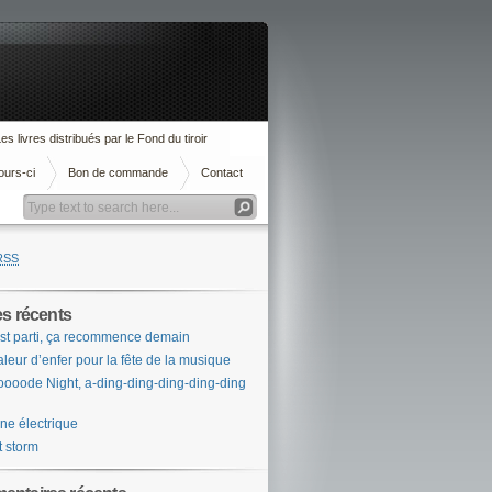
es livres distribués par le Fond du tiroir
ours-ci
Bon de commande
Contact
RSS
es récents
st parti, ça recommence demain
leur d’enfer pour la fête de la musique
ooode Night, a-ding-ding-ding-ding-ding
ne électrique
t storm