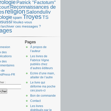
rologie
Patrick "Factotum"
Reconnaissances de
court
religion
Salonduliv
es
Troyes
ologie
TS
spam
nsussi
Voulez-vous
r/archiver ces messages ?
ages
Pages
nnexion
À propos de
l’auteur
x des
lications
Les livres de
Fabrice Vigne
x des
publiés chez
mmentaires
d’autres éditeurs
e de
Ecrire d’une main,
rdPress-FR
allaiter de l’autre
her :
Le livre qui
déforme ma poche
ces jours-ci
Bon de commande
Contact
Les livres
distribués par le