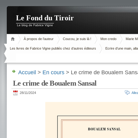
Le Fond du Tiroir
Le blog de Fabrice Vigne
À propos de l’auteur
Coucou, je suis là !
Mon credo
Marie M
Les livres de Fabrice Vigne publiés chez d’autres éditeurs
Ecrire d’une main, alla
Accueil
>
En cours
> Le crime de Boualem Sans
Le crime de Boualem Sansal
28/11/2024
All