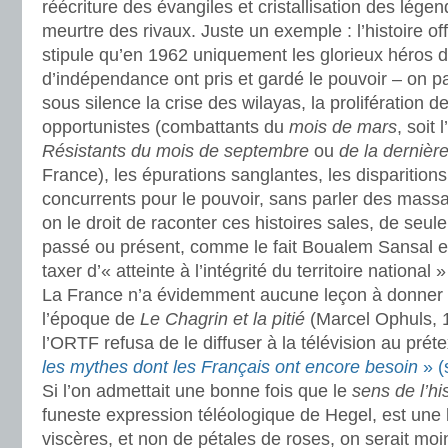
réécriture des évangiles et cristallisation des légen
meurtre des rivaux. Juste un exemple : l’histoire offi
stipule qu’en 1962 uniquement les glorieux héros d
d’indépendance ont pris et gardé le pouvoir – on
sous silence la crise des wilayas, la prolifération d
opportunistes (combattants du
mois de mars
, soit
Résistants du mois de septembre
ou
de la dernièr
France), les épurations sanglantes, les disparition
concurrents pour le pouvoir, sans parler des massa
on le droit de raconter ces histoires sales, de seule
passé ou présent, comme le fait Boualem Sansal en
taxer d’« atteinte à l’intégrité du territoire national »
La France n’a évidemment aucune leçon à donner e
l’époque de
Le Chagrin et la pitié
(Marcel Ophuls, 1
l’ORTF refusa de le diffuser à la télévision au pré
les mythes dont les Français ont encore besoin
» (
Si l’on admettait une bonne fois que le
sens de l’hi
funeste expression téléologique de Hegel, est une 
viscères, et non de pétales de roses, on serait mo