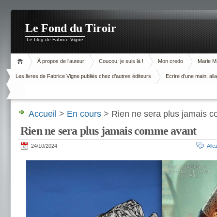
Le Fond du Tiroir
Le blog de Fabrice Vigne
À propos de l’auteur
Coucou, je suis là !
Mon credo
Marie M
Les livres de Fabrice Vigne publiés chez d’autres éditeurs
Ecrire d’une main, alla
Accueil
>
En cours
> Rien ne sera plus jamais 
Rien ne sera plus jamais comme avant
24/10/2024
All