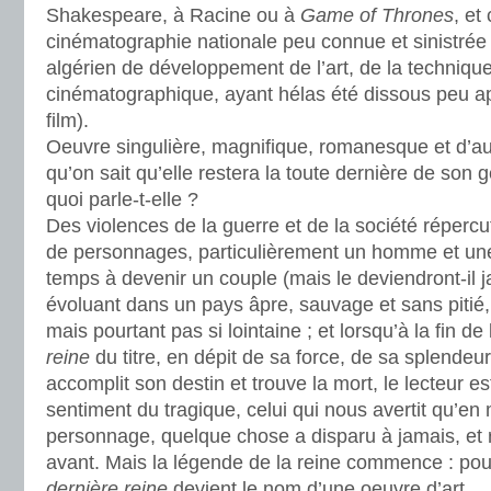
Shakespeare, à Racine ou à
Game of Thrones
, et
cinématographie nationale peu connue et sinistré
algérien de développement de l’art, de la technique 
cinématographique, ayant hélas été dissous peu ap
film).
Oeuvre singulière, magnifique, romanesque et d’au
qu’on sait qu’elle restera la toute dernière de son 
quoi parle-t-elle ?
Des violences de la guerre et de la société réperc
de personnages, particulièrement un homme et un
temps à devenir un couple (mais le deviendront-il j
évoluant dans un pays âpre, sauvage et sans pitié
mais pourtant pas si lointaine ; et lorsqu’à la fin de l
reine
du titre, en dépit de sa force, de sa splendeur 
accomplit son destin et trouve la mort, le lecteur es
sentiment du tragique, celui qui nous avertit qu’e
personnage, quelque chose a disparu à jamais, et
avant. Mais la légende de la reine commence : pour
dernière reine
devient le nom d’une oeuvre d’art.