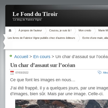
Le Fond du Tiroir
Le blog de Fabrice Vigne
À propos de l’auteur
Coucou, je suis là !
Mon credo
Marie M
Les livres de Fabrice Vigne publiés chez d’autres éditeurs
Ecrire d’une main, alla
Accueil
>
En cours
> Un char d’assaut sur l’océ
Un char d’assaut sur l’océan
07/03/2022
All
Ce que font les images en nous…
J’ai été frappé, il y a quelques jours, par une image
d’images, bien sûr. Mais par
une
image. Celle-ci.