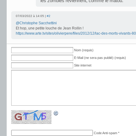
les zombies reviennent, comme le matou.
07/03/2022 à 14:05 |
#2
@Christophe Sacchettini
Et hop, une petite louche de Jean Rollin !
https://www.arte.tv/sites/olivierpere/files/2012/12/lac-des-morts-vivants-8
Nom (requis)
E-Mail (ne sera pas publié) (requis)
Site internet
Code Anti-spam
*