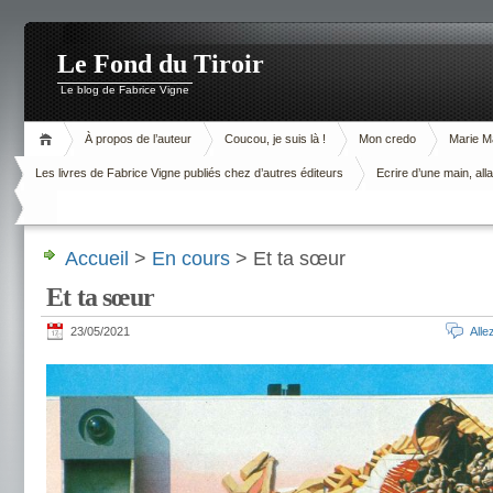
Le Fond du Tiroir
Le blog de Fabrice Vigne
À propos de l’auteur
Coucou, je suis là !
Mon credo
Marie M
Les livres de Fabrice Vigne publiés chez d’autres éditeurs
Ecrire d’une main, alla
Accueil
>
En cours
> Et ta sœur
Et ta sœur
23/05/2021
All