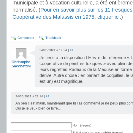
municipale et à vocation culturelle, a été entièrem
normalisé. (
Pour en savoir plus sur les 11 fresques
Coopérative des Malassis en 1975, cliquer ici.
)
Commenter
Trackback
24/05/2021 à 19:24 |
#1
Je tiens à ta disposition LE livre de référence «
Christophe
coopérative de peintres toxiques » avec plein de
Sacchettini
leurs regrettés Radeaux de la Méduse en forme d
dérive. Autre chose : en parlant de coquilles, le l
est un) est magnifique.
24/05/2021 à 22:14 |
#2
Ah ben c’est malin, maintenant que tu l’as commenté je ne peux plus corr
Oui je le veux bien ce livre…
Nom (requis)
E-Mail (ne sera pas publié) (requis)