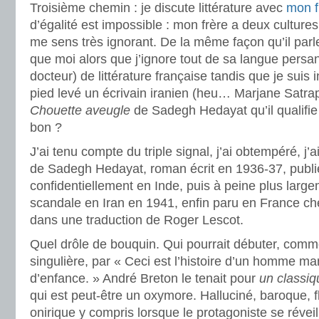
Troisième chemin : je discute littérature avec
mon f
d’égalité est impossible : mon frère a deux cultures
me sens très ignorant. De la même façon qu’il parle
que moi alors que j’ignore tout de sa langue persan
docteur) de littérature française tandis que je suis 
pied levé un écrivain iranien (heu… Marjane Satrap
Chouette aveugle
de Sadegh Hedayat qu’il qualifi
bon ?
J’ai tenu compte du triple signal, j’ai obtempéré, j’a
de Sadegh Hedayat, roman écrit en 1936-37, publi
confidentiellement en Inde, puis à peine plus larg
scandale en Iran en 1941, enfin paru en France ch
dans une traduction de Roger Lescot.
Quel drôle de bouquin. Qui pourrait débuter, com
singulière, par « Ceci est l’histoire d’un homme m
d’enfance. » André Breton le tenait pour
un classiq
qui est peut-être un oxymore. Halluciné, baroque, fl
onirique y compris lorsque le protagoniste se réveil