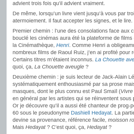
advient trois fois qu’il advient vraiment.
De même, lorsqu’un livre vient jusqu’à vous par troi
atermoiement. Il faut accepter les signes, et le lire.
Premier chemin : l’une des consolations face aux 
bouclé les cinémas aura été la plateforme de film
la Cinémathèque,
Henri
. Comme Henri a obligeam
nombreux films de Raoul Ruiz, j’en ai profité pour r
Certains titres m’étaient inconnus.
La Chouette av
quoi, ça,
La Chouette aveugle
?
Deuxième chemin : je suis lecteur de Jack-Alain L
systématiquement enthousiasmé par sa prose mais
masques, dont le plus connu est Paul Smaïl (
Vivre
en général par les artistes qui se réinventent sous
Or je découvre qu’il a aussi été chanteur de prog-p
60 sous le pseudonyme
Dashiell Hedayat
. La part
devine sa provenance, référence facile,
moisson r
Mais
Hedayat
? C’est quoi, ça,
Hedayat
?