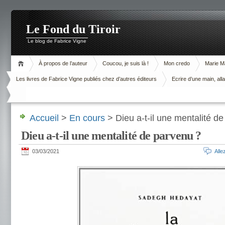
Le Fond du Tiroir
Le blog de Fabrice Vigne
À propos de l’auteur
Coucou, je suis là !
Mon credo
Marie M
Les livres de Fabrice Vigne publiés chez d’autres éditeurs
Ecrire d’une main, alla
Accueil
>
En cours
> Dieu a-t-il une mentalité d
Dieu a-t-il une mentalité de parvenu ?
03/03/2021
All