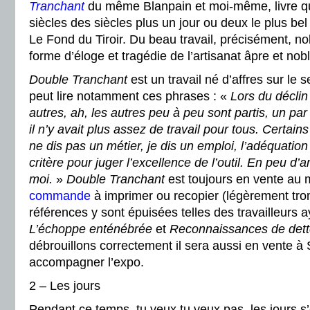
Tranchant
du même Blanpain et moi-même, livre qui
siècles des siècles plus un jour ou deux le plus bel 
Le Fond du Tiroir. Du beau travail, précisément, no
forme d’éloge et tragédie de l’artisanat âpre et nobl
Double Tranchant
est un travail né d’affres sur le 
peut lire notamment ces phrases : «
Lors du déclin 
autres, ah, les autres peu à peu sont partis, un par
il n’y avait plus assez de travail pour tous. Certain
ne dis pas un métier, je dis un emploi, l’adéquation 
critère pour juger l’excellence de l’outil. En peu d’a
moi.
»
Double Tranchant
est toujours en vente au
commande
à imprimer ou recopier (légèrement tr
références y sont épuisées telles des travailleurs ay
L’échoppe enténébrée
et
Reconnaissances de det
débrouillons correctement il sera aussi en vente à 
accompagner l’expo.
2 – Les jours
Pendant ce temps, tu veux tu veux pas, les jours s