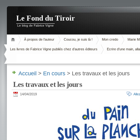
Le Fond du Tiroir
Le blog de Fabrice Vigne
À propos de l’auteur
Coucou, je suis là !
Mon credo
Marie M
Les livres de Fabrice Vigne publiés chez d’autres éditeurs
Ecrire d’une main, alla
Accueil
>
En cours
> Les travaux et les jours
Les travaux et les jours
14/04/2019
All