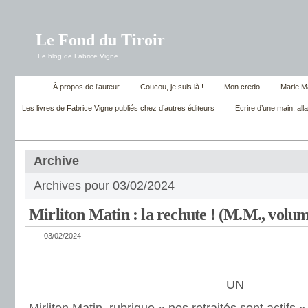
Le Fond du Tiroir
Le blog de Fabrice Vigne
À propos de l’auteur
Coucou, je suis là !
Mon credo
Marie M
Les livres de Fabrice Vigne publiés chez d’autres éditeurs
Ecrire d’une main, alla
Archive
Archives pour 03/02/2024
Mirliton Matin : la rechute ! (M.M., volum
03/02/2024
UN