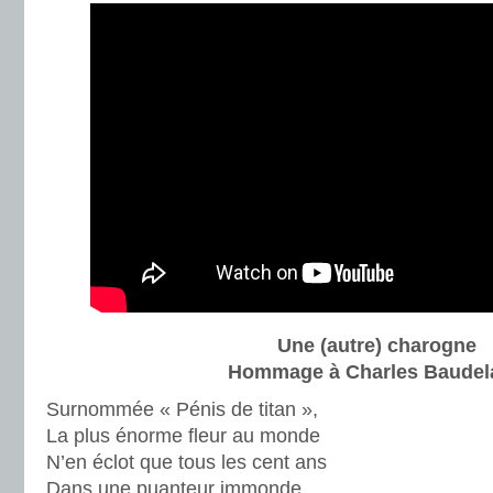
Une (autre) charogne
Hommage à Charles Baudel
Surnommée « Pénis de titan »,
La plus énorme fleur au monde
N’en éclot que tous les cent ans
Dans une puanteur immonde.