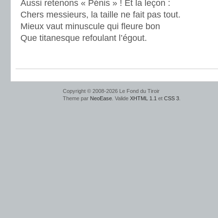
Aussi retenons « Pénis » ! Et la leçon :
Chers messieurs, la taille ne fait pas tout.
Mieux vaut minuscule qui fleure bon
Que titanesque refoulant l’égout.
Copyright © 2008-2026 Le Fond du Tiroir
Theme par
NeoEase
. Valide
XHTML 1.1
et
CSS 3
.