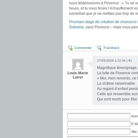
nous téléphonions à Florence : « Tu ne v
heure, et tu nous ferais l’échauffement voc
surveillait que je ne mettais pas trop de v
Prochain stage de création de chansons 
Solexine
, sans Florence – mais nous pen
Commenter
Trackback
27/05/2026 à 22:36 |
#1
Magnifique témoignage.
Louis-Marie
La lutte de Florence con
Lairet
« Moi, mon remords, ce f
La victime raisonnable
Au regard d’enfant perd
Celle qui ressemble aux
Qui sont morts pour être
Nom 
E-Ma
Site 