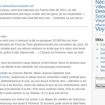
Néc
Ville
ps://www.florencebarthe.net
s traces, dont une interview sur France Inter de 2012, où elle
Dett
 essentiellement une façon d’aller vers les gens, de les rassembler, «
Soci
ctement comme elle avait fait avec moi… Entendre sa voix fait un
Viro
efface
Voy
 hier.
Méta
sa mort (voir ci-dessus) a été vu quelques 20 000 fois sur mon
rdinaires du Fond du Tiroir génèrent plutôt une circulation de, quoi, 30
Co
e compte pas), les retours verbaux ou écrits que m’a valus mon texte :
Flu
lle, grâce à elle, depuis elle…
» Chacun sa Florence, mais au fond
pub
Flu
co
tous les derniers rangs debout, et très émus. Nous lui devions tous
de liberté et de créativité, qui sont presque synonymes.
Sit
Wo
anter sa chanson fétiche, Marie-Jeanne-Gabrielle (voir
223xrk
), j’entonnais le refrain tout en remontant l’allée centrale pour
Recherc
istinctement je le jure, sa voix douce et ferme dire «
Attention à ton
lle en a de bonnes, moins de pathos le jour de son enterrement, alors
is et je pleurais à la fois. Puis nous sommes sortis. Puis le cercueil
 Je n’avais jamais vu ça. Rideau ! Il n’y aura pas de bis.
ait presque son
retour sur scène
. Les stages de création de chansons
eaucoup eux aussi à Florence. Et souvent, juste avant la date fixée,