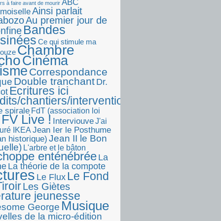
ABC
rs à faire avant de mourir
Ainsi parlait
moiselle
abozo
Au premier jour de
Bandes
onfine
sinées
Ce qui stimule ma
Chambre
touze
écho
Cinéma
visme
Correspondance
Double tranchant
ique
Dr.
Ecritures ici
ot
dits/chantiers/interventions)
e spirale
FdT (association loi
FV Live !
Interviouve
J'ai
Jean Ier le Posthume
uré IKEA
Jean II le Bon
n historique)
uelle)
L'arbre et le bâton
choppe enténébrée
La
he
La théorie de la compote
ctures
Le Fond
Le Flux
iroir
Les Giètes
érature jeunesse
Musique
esome George
elles de la micro-édition