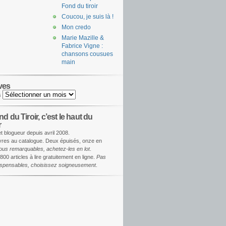
Fond du tiroir
Coucou, je suis là !
Mon credo
Marie Mazille &
Fabrice Vigne :
chansons cousues
main
ves
s
d du Tiroir, c’est le haut du
r
et blogueur depuis avril 2008.
ivres au catalogue. Deux épuisés, onze en
ous remarquables, achetez-les en lot
.
800 articles à lire gratuitement en ligne.
Pas
dispensables, choisissez soigneusement
.