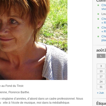
Comme
Chr
viv
Lou
Chr
« R
Chr
« R
Chr
pla
août 
L
3
10
17
24
 au Fond du Tiroir.
31
cienne, Florence Barthe.
« Juin
e vingtaine d’années, d’abord dans un cadre professionnel. Nous
u : elle à l’école de musique, moi dans la médiathèque.
Étiqu