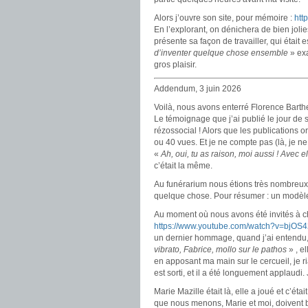
Alors j’ouvre son site, pour mémoire :
htt
En l’explorant, on dénichera de bien jolie
présente sa façon de travailler, qui était
d’inventer quelque chose ensemble
» exa
gros plaisir.
Addendum, 3 juin 2026
Voilà, nous avons enterré Florence Barthe
Le témoignage que j’ai publié le jour de 
rézossocial ! Alors que les publications o
ou 40 vues. Et je ne compte pas (là, je n
«
Ah, oui, tu as raison, moi aussi ! Avec e
c’était la même.
Au funérarium nous étions très nombreux, 
quelque chose. Pour résumer : un modèle 
Au moment où nous avons été invités à ch
https://www.youtube.com/watch?v=bjOS4
un dernier hommage, quand j’ai entendu, d
vibrato, Fabrice, mollo sur le pathos
» , e
en apposant ma main sur le cercueil, je ria
est sorti, et il a été longuement applaudi.
Marie Mazille était là, elle a joué et c’ét
que nous menons, Marie et moi, doivent b