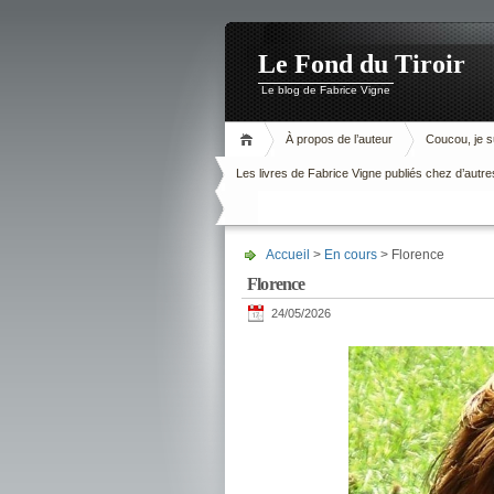
Le Fond du Tiroir
Le blog de Fabrice Vigne
À propos de l’auteur
Coucou, je su
Les livres de Fabrice Vigne publiés chez d’autre
Accueil
>
En cours
> Florence
Florence
24/05/2026