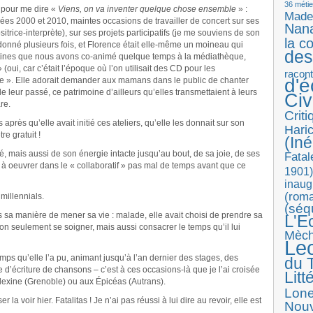
36 métie
, pour me dire «
Viens, on va inventer quelque chose ensemble
» :
Made
ées 2000 et 2010, maintes occasions de travailler de concert sur ses
Nan
itrice-interprète), sur ses projets participatifs (je me souviens de son
la c
donné plusieurs fois, et Florence était elle-même un moineau qui
des
mptines que nous avons co-animé quelque temps à la médiathèque,
ui, car c’était l’époque où l’on utilisait des CD pour les
racon
d'
le ». Elle adorait demander aux mamans dans le public de chanter
 leur passé, ce patrimoine d’ailleurs qu’elles transmettaient à leurs
Ci
re.
Crit
après qu’elle avait initié ces ateliers, qu’elle les donnait sur son
Haric
e gratuit !
(Iné
, mais aussi de son énergie intacte jusqu’au bout, de sa joie, de ses
Fatal
 à oeuvrer dans le « collaboratif » pas mal de temps avant que ce
1901)
inaug
(roma
 millennials.
(séq
ns sa manière de mener sa vie : malade, elle avait choisi de prendre sa
L'E
non seulement se soigner, mais aussi consacrer le temps qu’il lui
Mèc
Le
mps qu’elle l’a pu, animant jusqu’à l’an dernier des stages, des
du T
re d’écriture de chansons – c’est à ces occasions-là que je l’ai croisée
Litt
Solexine (Grenoble) ou aux Épicéas (Autrans).
Lon
 la voir hier. Fatalitas ! Je n’ai pas réussi à lui dire au revoir, elle est
Nouv