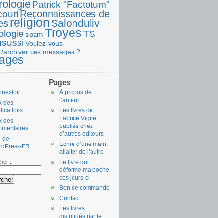
rologie
Patrick "Factotum"
Reconnaissances de
court
religion
Salonduliv
es
Troyes
ologie
TS
spam
nsussi
Voulez-vous
r/archiver ces messages ?
ages
Pages
nnexion
À propos de
l’auteur
x des
lications
Les livres de
Fabrice Vigne
x des
publiés chez
mmentaires
d’autres éditeurs
e de
Ecrire d’une main,
rdPress-FR
allaiter de l’autre
her :
Le livre qui
déforme ma poche
ces jours-ci
Bon de commande
Contact
Les livres
distribués par le