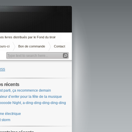
es livres distribués par le Fond du tiroir
ours-ci
Bon de commande
Contact
RSS
es récents
st parti, ça recommence demain
leur d’enfer pour la fête de la musique
ooode Night, a-ding-ding-ding-ding-ding
ne électrique
t storm