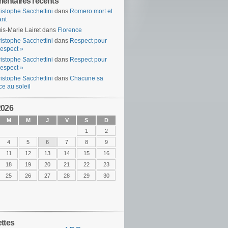
ntaires récents
istophe Sacchettini
dans
Romero mort et
ant
is-Marie Lairet
dans
Florence
istophe Sacchettini
dans
Respect pour
espect »
istophe Sacchettini
dans
Respect pour
espect »
istophe Sacchettini
dans
Chacune sa
ce au soleil
2026
M
M
J
V
S
D
1
2
4
5
6
7
8
9
11
12
13
14
15
16
18
19
20
21
22
23
25
26
27
28
29
30
ettes