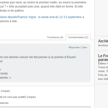
oudrais pas venir, au moins le premier matin, au moins la première
al ? » Elle acceptait avec joie, quand elle était en forme. Et elle
ibrato ni de pathos.
Marie Mazille/Fabrice Vigne : le week-end du 12-13 septembre à
serons à elle.
Trackbacks (0)
Commentaires (1)
Archi
Archive
Répondre
|
Citer
Le Fon
tre son dernier cancer me fait penser à ce poème d’Eluard :
panie
ut
Éditeur 
Treize l
u
vente.
T
 morts
Près de 
 aimés. »
tous in
(requis)
il (ne sera pas publié) (requis)
internet