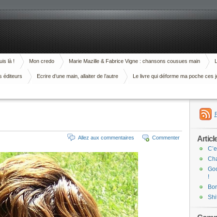
is là !
Mon credo
Marie Mazille & Fabrice Vigne : chansons cousues main
L
s éditeurs
Ecrire d’une main, allaiter de l’autre
Le livre qui déforme ma poche ces j
Articl
Allez aux commentaires
Commenter
C’e
Cha
Goo
!
Bor
Shi